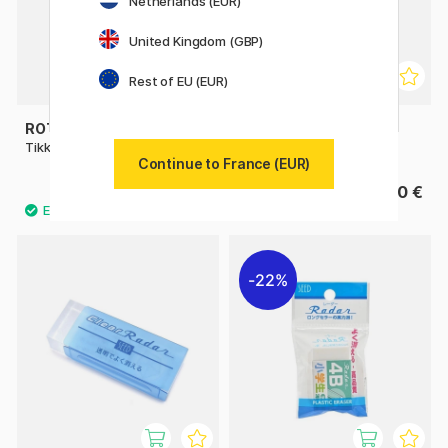
Netherlands (EUR)
United Kingdom (GBP)
Rest of EU (EUR)
ROTRING
IWAKO
Tikky 20 Gomme à effacer
Gommes Puzzle Mont Fuji
Continue to France (EUR)
1.80 €
9.80 €
22%