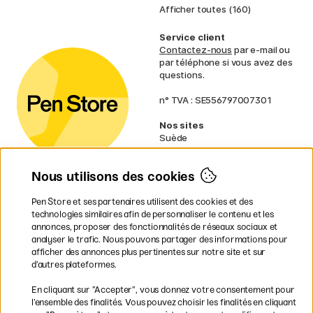
Afficher toutes (160)
Service client
Contactez-nous
par e-mail ou
par téléphone si vous avez des
questions.
n° TVA : SE556797007301
Nos sites
Suède
Norvège
Danemark
Nous utilisons des cookies
Finlande
Allemagne
Irlande
Pen Store et ses partenaires utilisent des cookies et des
Pays-Bas
technologies similaires afin de personnaliser le contenu et les
Royaume-Uni
annonces, proposer des fonctionnalités de réseaux sociaux et
UE
analyser le trafic. Nous pouvons partager des informations pour
afficher des annonces plus pertinentes sur notre site et sur
d’autres plateformes.
* Des
conditions de livraison
spécifiques s’appliquent aux produits
En cliquant sur ”Accepter”, vous donnez votre consentement pour
volumineux.
l’ensemble des finalités. Vous pouvez choisir les finalités en cliquant