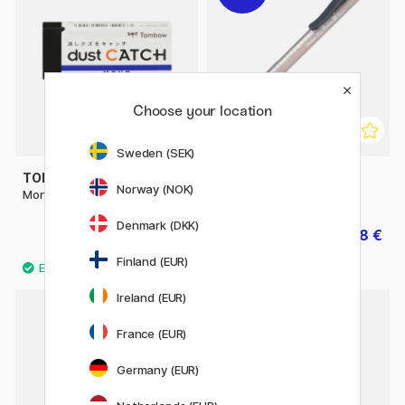
Choose your location
Sweden (SEK)
TOMBOW
PENTEL
Norway (NOK)
Mono Dust Catch Gomme
Clic Eraser Stylo-gomme
Denmark (DKK)
2.38 €
3.40 €
2.90 €
Finland (EUR)
Ireland (EUR)
France (EUR)
Germany (EUR)