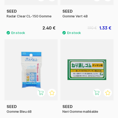
SEED
SEED
Radar Clear CL-150 Gomme
Gomme Vert 4B
2.40 €
1.33 €
1.90 €
SEED
SEED
Gomme Bleu 6B
Neri Gomme malléable