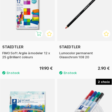
STAEDTLER
STAEDTLER
FIMO Soft Argile à modeler 12 x
Lumocolor permanent
25 g Brilliant colours
Glasochrom 108 20
19.90 €
2.90 €
2