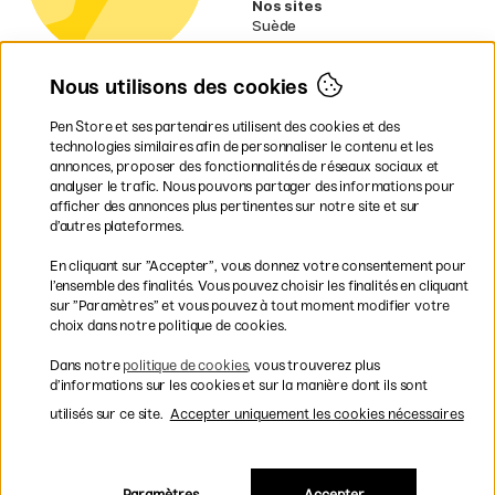
Nos sites
Suède
Norvège
Danemark
Nous utilisons des cookies
Finlande
Allemagne
Irlande
Pen Store et ses partenaires utilisent des cookies et des
Pays-Bas
technologies similaires afin de personnaliser le contenu et les
Royaume-Uni
annonces, proposer des fonctionnalités de réseaux sociaux et
UE
analyser le trafic. Nous pouvons partager des informations pour
afficher des annonces plus pertinentes sur notre site et sur
d’autres plateformes.
* Des
conditions de livraison
spécifiques s’appliquent aux produits
En cliquant sur ”Accepter”, vous donnez votre consentement pour
volumineux.
l’ensemble des finalités. Vous pouvez choisir les finalités en cliquant
sur ”Paramètres” et vous pouvez à tout moment modifier votre
Les modes de paiement
choix dans notre politique de cookies.
Dans notre
politique de cookies
, vous trouverez plus
d’informations sur les cookies et sur la manière dont ils sont
utilisés sur ce site.
Accepter uniquement les cookies nécessaires
Livraison rapide et gratuite à partir de 95 €
Paramètres
Accepter