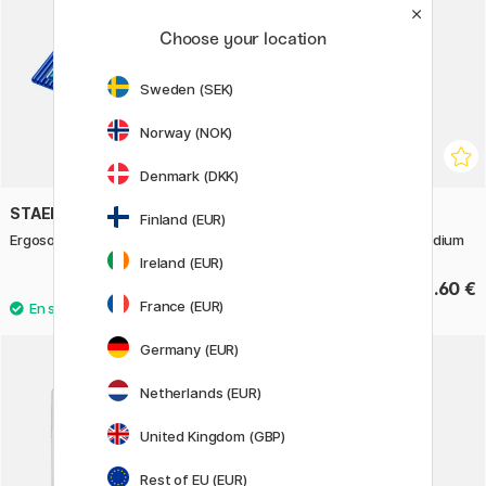
Choose your location
Sweden (SEK)
Norway (NOK)
Denmark (DKK)
STAEDTLER
STAEDTLER
Finland (EUR)
Ergosoft lot de 24
Lumocolor Whiteboard Medium
Ireland (EUR)
32.90 €
2.60 €
France (EUR)
Germany (EUR)
Netherlands (EUR)
United Kingdom (GBP)
Rest of EU (EUR)