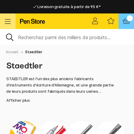
Livraison gratuite à partir de 95 €*
Livraison gratuite à partir de 95 €*
Livraison domicile ou point relais
Livraison domicile ou point relais
Accueil
Staedtler
Staedtler
STAEDTLER est l'un des plus anciens fabricants
d'instruments d'écriture d'Allemagne, et une grande partie
de leurs produits sont fabriqués dans leurs usines
allemandes, tels que les crayons à papier et la pâte. Johann
Afficher plus
Sebastian Staedtler a fondé STAEDTLER en 1835 et
fabriquait alors des crayons à papier. La famille a une longue
tradition de fabrication de crayons, et déjà en 1662, la
famille était enregistrée comme fabricant de crayons dans
la ville de Nuremberg. Sur Pen Store, vous trouverez un