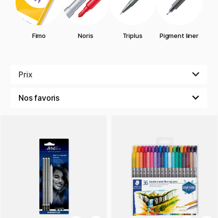
grand choix de produits STAEDTLER. Tout, des feutres à
pointe fine, feutres et crayons aquarelle aux crayons pour
enfants, pâte fimo, surligneurs et matériel d'art.
Fimo
Noris
Triplus
Pigment liner
Prix