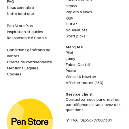
FAQ
Stylos
Nous connaître
Papiers & Blocs
Notre boutique
i
s
K
d
Outlet
Pen Store Plus
Nouveautés
Inspiration et guides
Staff picks
Responsabilité Sociale
Marques
Conditions générales de
Pilot
ventes
Lamy
Charte de confidentialité
Faber-Castell
Mentions Légales
Posca
Cookies
Winsor & Newton
Afficher toutes (160)
Service client
Contactez-nous
par e-mail ou
par téléphone si vous avez des
questions.
n° TVA : SE556797007301