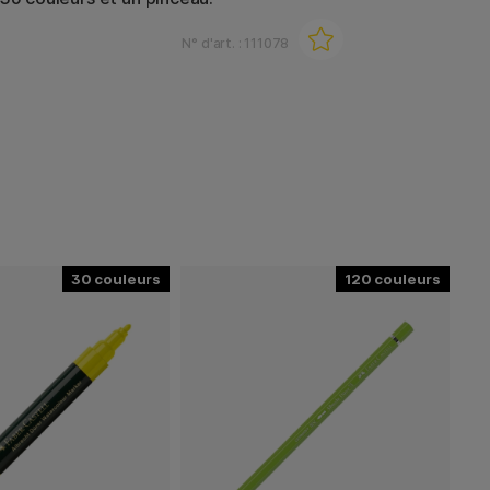
N° d'art. :
111078
30
120