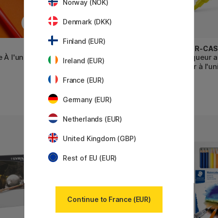
Norway (NOK)
Denmark (DKK)
Finland (EUR)
FABER-CASTELL
FABER-CAS
 À l'unité
Goldfaber Aqua Crayon
Marqueur a
Ireland (EUR)
aquarelle
Dürer à l'un
France (EUR)
1.44 €
4 €
1.80 €
Germany (EUR)
Netherlands (EUR)
United Kingdom (GBP)
Rest of EU (EUR)
Continue to France (EUR)