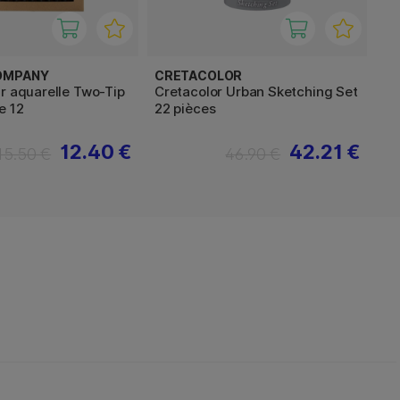
OMPANY
CRETACOLOR
r aquarelle Two-Tip
Cretacolor Urban Sketching Set
e 12
22 pièces
12.40 €
42.21 €
15.50 €
46.90 €