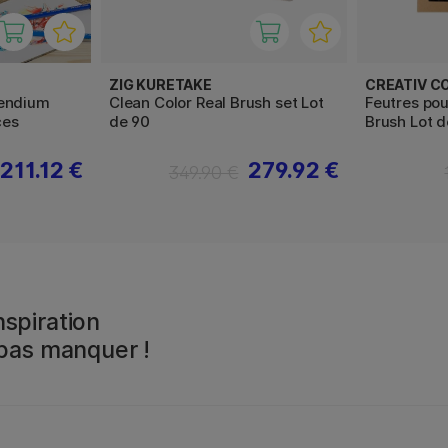
ZIG KURETAKE
CREATIV C
pendium
Clean Color Real Brush set Lot
Feutres pou
ces
de 90
Brush Lot d
211.12 €
279.92 €
349.90 €
spiration
 pas manquer !