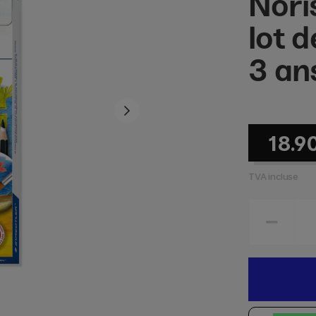
Nori
lot d
3 an
18.9
TVA incluse