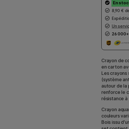
8,90 € d
Expéditio
Un servic
26 000+
Crayon de co
en carton av
Les crayons 
(système ant
autour de la
renforce le 
résistance à 
Crayon aquar
couleurs var
Bois issu d'u
set contient