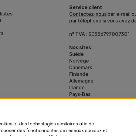
Service client
tistes
Contactez-nous
par e-mail o
s
par téléphone si vous avez d
cs
n° TVA : SE556797007301
Nos sites
Suède
Norvège
Danemark
Finlande
Allemagne
Irlande
Pays-Bas
Royaume-Uni
ton
UE
es (160)
* Des
conditions de livraison
spécif
ookies et des technologies similaires afin de
s’appliquent aux produits volumine
roposer des fonctionnalités de réseaux sociaux et