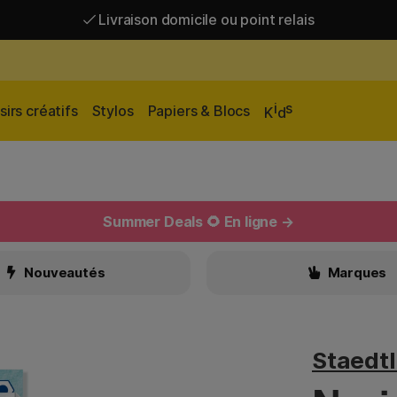
Livraison domicile ou point relais
Livraison gratuite à partir de 95 €*
Livraison domicile ou point relais
i
s
sirs créatifs
Stylos
Papiers & Blocs
K
d
Summer Deals 🌻 En ligne →
Nouveautés
Marques
Staedtl