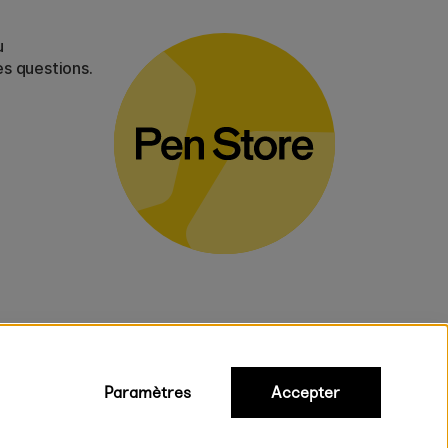
u
es questions.
Paramètres
Accepter
iques
ux.