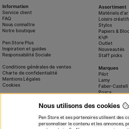
Information
Assortiment
Service client
Matériels d'ar
FAQ
Loisirs créatif
Nous connaître
Stylos
Notre boutique
Papiers & Blo
i
s
K
d
Pen Store Plus
Outlet
Inspiration et guides
Nouveautés
Responsabilité Sociale
Staff picks
Conditions générales de ventes
Marques
Charte de confidentialité
Pilot
Mentions Légales
Lamy
Cookies
Faber-Castell
Posca
Winsor & New
Afficher tout
Nous utilisons des cookies
Pen Store et ses partenaires utilisent des c
personnaliser le contenu et les annonces, p