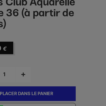
s Club Aquarelle
e 36 (à partir de
s)
0
€
PLACER DANS LE PANIER