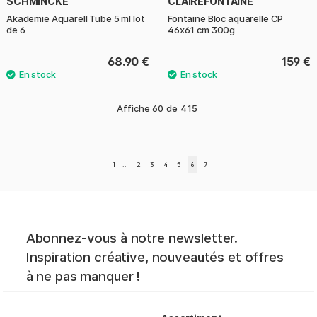
SCHMINCKE
CLAIREFONTAINE
Akademie Aquarell Tube 5 ml lot
Fontaine Bloc aquarelle CP
de 6
46x61 cm 300g
68.90 €
159 €
Affiche
60
de
415
1
..
2
3
4
5
6
7
Abonnez-vous à notre newsletter.
Inspiration créative, nouveautés et offres
à ne pas manquer !