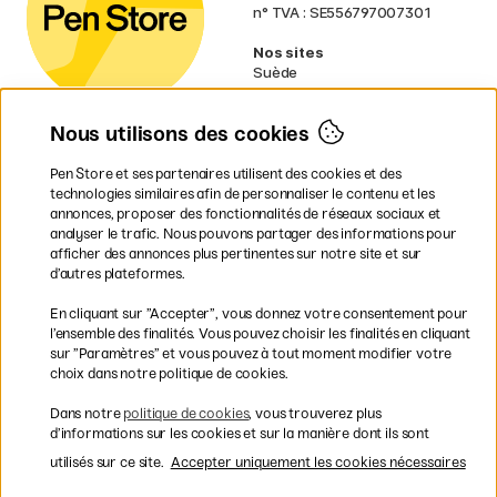
n° TVA : SE556797007301
Nos sites
Suède
Norvège
Danemark
Nous utilisons des cookies
Finlande
Allemagne
Irlande
Pen Store et ses partenaires utilisent des cookies et des
Pays-Bas
technologies similaires afin de personnaliser le contenu et les
Royaume-Uni
annonces, proposer des fonctionnalités de réseaux sociaux et
UE
analyser le trafic. Nous pouvons partager des informations pour
afficher des annonces plus pertinentes sur notre site et sur
d’autres plateformes.
* Des
conditions de livraison
spécifiques s’appliquent aux produits
En cliquant sur ”Accepter”, vous donnez votre consentement pour
volumineux.
l’ensemble des finalités. Vous pouvez choisir les finalités en cliquant
sur ”Paramètres” et vous pouvez à tout moment modifier votre
Les modes de paiement
choix dans notre politique de cookies.
Dans notre
politique de cookies
, vous trouverez plus
d’informations sur les cookies et sur la manière dont ils sont
utilisés sur ce site.
Accepter uniquement les cookies nécessaires
Livraison rapide et gratuite à partir de 95 €