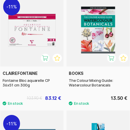
11%
CLAIREFONTAINE
BOOKS
Fontaine Bloc aquarelle CP
The Colour Mixing Guide:
36x51 cm 300g
Watercolour Botanicals
83.12 €
13.50 €
103.90 €
11%