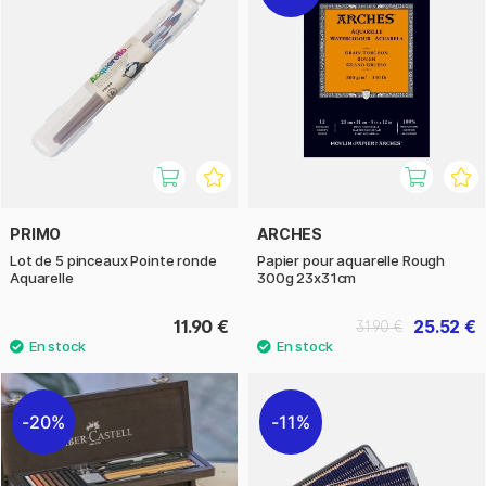
PRIMO
ARCHES
Lot de 5 pinceaux Pointe ronde
Papier pour aquarelle Rough
Aquarelle
300g 23x31cm
11.90 €
25.52 €
31.90 €
20%
11%