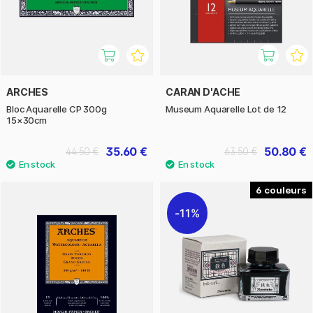
ARCHES
CARAN D'ACHE
Bloc Aquarelle CP 300g
Museum Aquarelle Lot de 12
15×30cm
35.60 €
50.80 €
44.50 €
63.50 €
6
11%