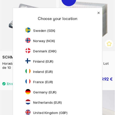
Choose your location
Sweden (SEK)
Norway (NOK)
Denmark (DKK)
SCHMINCKE
ZIG KURETAKE
Finland (EUR)
Horadam Aquarell Tube 15 ml lot
Clean Color Real Brush set Lot
de 10
de 90
Ireland (EUR)
159.90 €
279.92 €
349.90 €
France (EUR)
Germany (EUR)
Netherlands (EUR)
United Kingdom (GBP)