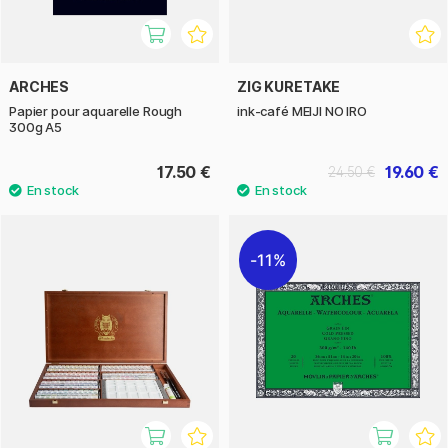
ARCHES
ZIG KURETAKE
Papier pour aquarelle Rough
ink-café MEIJI NO IRO
300g A5
17.50 €
19.60 €
24.50 €
11%