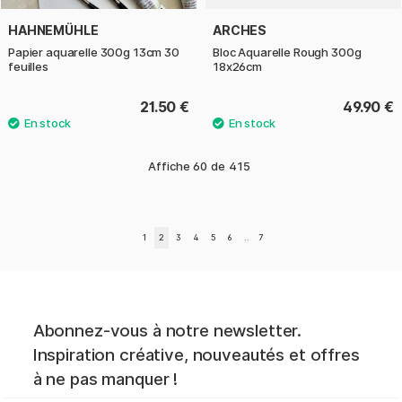
HAHNEMÜHLE
ARCHES
Papier aquarelle 300g 13cm 30
Bloc Aquarelle Rough 300g
feuilles
18x26cm
21.50 €
49.90 €
Affiche
60
de
415
1
2
3
4
5
6
..
7
Abonnez-vous à notre newsletter.
Inspiration créative, nouveautés et offres
à ne pas manquer !