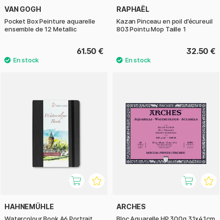
VAN GOGH
RAPHAËL
Pocket Box Peinture aquarelle
Kazan Pinceau en poil d’écureuil
ensemble de 12 Metallic
803 Pointu Mop Taille 1
61.50 €
32.50 €
HAHNEMÜHLE
ARCHES
Watercolour Book A6 Portrait
Bloc Aquarelle HP 300g 31x41cm