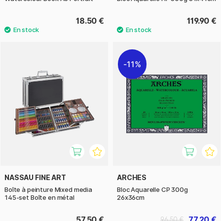
18.50 €
119.90 €
11%
NASSAU FINE ART
ARCHES
Boîte à peinture Mixed media
Bloc Aquarelle CP 300g
145-set Boîte en métal
26x36cm
57.50 €
77.20 €
96.50 €