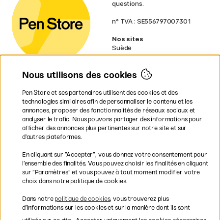
questions.
n° TVA : SE556797007301
Nos sites
Suède
Norvège
Danemark
Nous utilisons des cookies
Finlande
Allemagne
Irlande
Pen Store et ses partenaires utilisent des cookies et des
Pays-Bas
technologies similaires afin de personnaliser le contenu et les
Royaume-Uni
annonces, proposer des fonctionnalités de réseaux sociaux et
UE
analyser le trafic. Nous pouvons partager des informations pour
afficher des annonces plus pertinentes sur notre site et sur
d’autres plateformes.
* Des
conditions de livraison
spécifiques s’appliquent aux produits
En cliquant sur ”Accepter”, vous donnez votre consentement pour
volumineux.
l’ensemble des finalités. Vous pouvez choisir les finalités en cliquant
sur ”Paramètres” et vous pouvez à tout moment modifier votre
Les modes de paiement
choix dans notre politique de cookies.
Dans notre
politique de cookies
, vous trouverez plus
d’informations sur les cookies et sur la manière dont ils sont