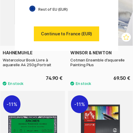
Rest of EU (EUR)
Continue to France (EUR)
HAHNEMÜHLE
WINSOR & NEWTON
Watercolour Book Livre à
Cotman Ensemble d'aquarelle
aquarelle A4 250g Portrait
Painting Plus
74.90 €
69.50 €
11%
11%