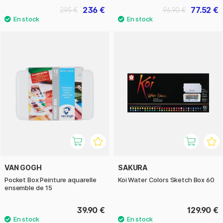
236 €
77.52 €
295 €
96.90 €
VAN GOGH
SAKURA
Pocket Box Peinture aquarelle
Koi Water Colors Sketch Box 60
ensemble de 15
39.90 €
129.90 €