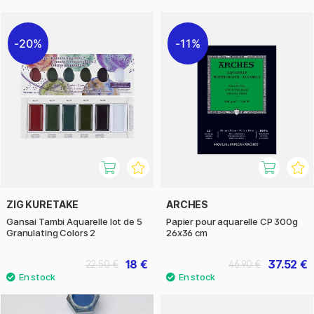
20%
11%
ZIG KURETAKE
ARCHES
Gansai Tambi Aquarelle lot de 5
Papier pour aquarelle CP 300g
Granulating Colors 2
26x36 cm
18 €
37.52 €
22.50 €
46.90 €