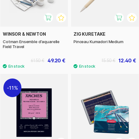
WINSOR & NEWTON
ZIG KURETAKE
Cotman Ensemble d'aquarelle
Pinceau Kumadori Medium
Field Travel
49.20 €
12.40 €
61.50 €
15.50 €
11%