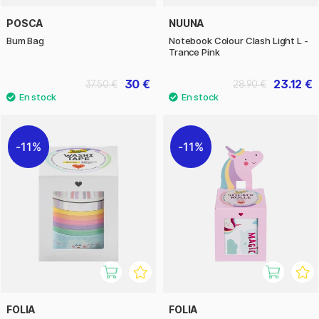
POSCA
NUUNA
Bum Bag
Notebook Colour Clash Light L -
Trance Pink
30 €
23.12 €
37.50 €
28.90 €
11%
11%
FOLIA
FOLIA