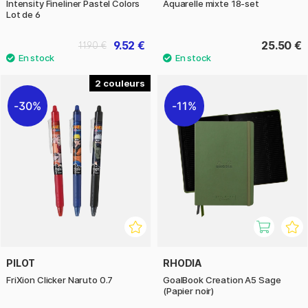
Intensity Fineliner Pastel Colors
Aquarelle mixte 18-set
Lot de 6
9.52 €
25.50 €
11.90 €
2
30%
11%
PILOT
RHODIA
FriXion Clicker Naruto 0.7
GoalBook Creation A5 Sage
(Papier noir)