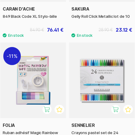
CARAN D'ACHE
SAKURA
849 Black Code XL Stylo-bille
Gelly Roll Click Metallic lot de 10
76.41 €
23.12 €
84.90 €
28.90 €
11%
FOLIA
SENNELIER
Ruban adhésif Magic Rainbow
Crayons pastel set de 24