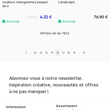
couleurs changeantes paquet
Landscape
de 6
4.32 €
76.90 €
5.40 €
Affiche
60
de
1816
1
..
12
13
14
15
16
17
18
19
..
31
Abonnez-vous à notre newsletter.
Inspiration créative, nouveautés et offres
à ne pas manquer !
Assortiment
Information