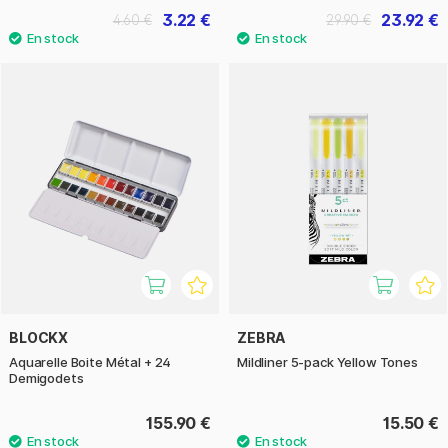
3.22 €
23.92 €
4.60 €
29.90 €
BLOCKX
ZEBRA
Aquarelle Boite Métal + 24
Mildliner 5-pack Yellow Tones
Demigodets
155.90 €
15.50 €