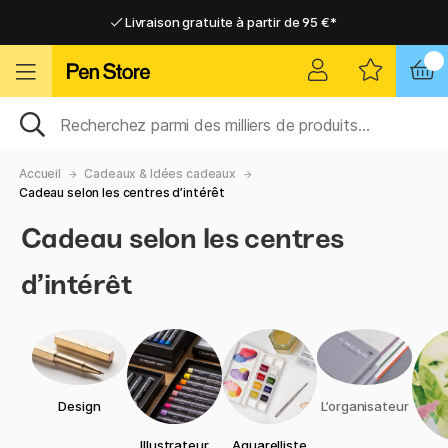
Livraison gratuite à partir de 95 €*
Livraison gratuite à partir de 95 €*
Livraison domicile ou point relais
Livraison domicile ou point relais
Accueil
Cadeaux & Idées cadeaux
Cadeau selon les centres d’intérêt
Cadeau selon les centres
d’intérêt
Design
L’organisateur
Illustrateur
Aquarelliste