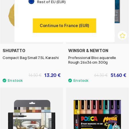
Rest of EU (EUR)
Continue to France (EUR)
SHUPATTO
WINSOR & NEWTON
Compact Bag Small 7.5L Karashi
Professional Bloc aquarelle
Rough 26x36 cm 300g
13.20 €
51.60 €
16.50 €
64.50 €