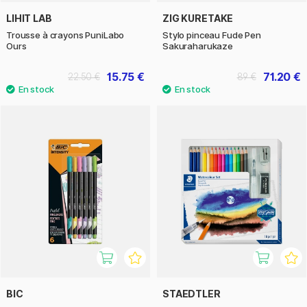
LIHIT LAB
ZIG KURETAKE
Trousse à crayons PuniLabo
Stylo pinceau Fude Pen
Ours
Sakuraharukaze
15.75 €
71.20 €
22.50 €
89 €
BIC
STAEDTLER