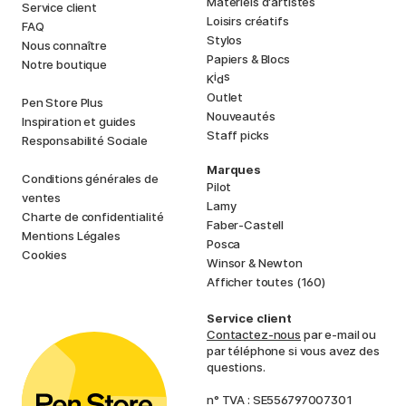
Matériels d'artistes
Service client
Loisirs créatifs
FAQ
Stylos
Nous connaître
Papiers & Blocs
Notre boutique
i
s
K
d
Outlet
Pen Store Plus
Nouveautés
Inspiration et guides
Staff picks
Responsabilité Sociale
Marques
Conditions générales de
Pilot
ventes
Lamy
Charte de confidentialité
Faber-Castell
Mentions Légales
Posca
Cookies
Winsor & Newton
Afficher toutes (160)
Service client
Contactez-nous
par e-mail ou
par téléphone si vous avez des
questions.
n° TVA : SE556797007301