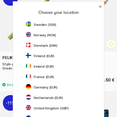
Choose your location
Sweden (SEK)
Norway (NOK)
Denmark (DKK)
Finland (EUR)
PELIKAN
ROTRING
Stylo-plume INEO Elements
600 Stylo à bille Gold
Ireland (EUR)
Green Oasis
France (EUR)
32.40 €
60.50 €
40.50 €
Germany (EUR)
Netherlands (EUR)
11%
11%
United Kingdom (GBP)