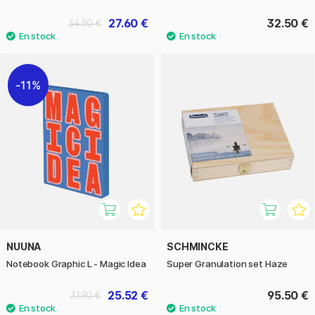
27.60 €
32.50 €
34.50 €
11%
NUUNA
SCHMINCKE
Notebook Graphic L - Magic Idea
Super Granulation set Haze
25.52 €
95.50 €
31.90 €