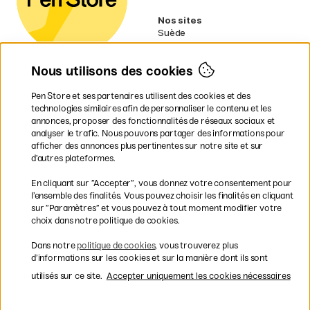
Nos sites
Suède
Norvège
Danemark
Nous utilisons des cookies
Finlande
Allemagne
Irlande
Pen Store et ses partenaires utilisent des cookies et des
Pays-Bas
technologies similaires afin de personnaliser le contenu et les
Royaume-Uni
annonces, proposer des fonctionnalités de réseaux sociaux et
UE
analyser le trafic. Nous pouvons partager des informations pour
afficher des annonces plus pertinentes sur notre site et sur
d’autres plateformes.
* Des
conditions de livraison
spécifiques s’appliquent aux produits
En cliquant sur ”Accepter”, vous donnez votre consentement pour
volumineux.
l’ensemble des finalités. Vous pouvez choisir les finalités en cliquant
sur ”Paramètres” et vous pouvez à tout moment modifier votre
Les modes de paiement
choix dans notre politique de cookies.
Dans notre
politique de cookies
, vous trouverez plus
d’informations sur les cookies et sur la manière dont ils sont
utilisés sur ce site.
Accepter uniquement les cookies nécessaires
Livraison rapide et gratuite à partir de 95 €