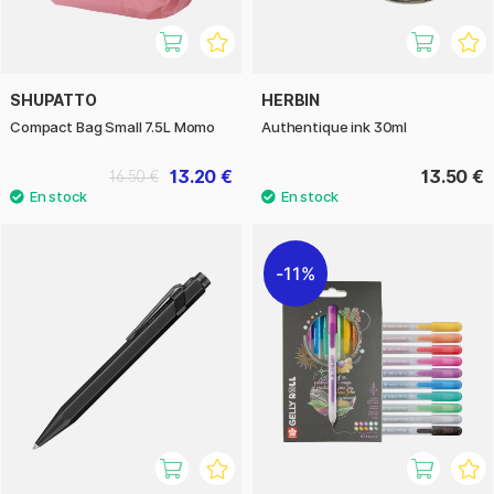
SHUPATTO
HERBIN
Compact Bag Small 7.5L Momo
Authentique ink 30ml
13.20 €
13.50 €
16.50 €
11%