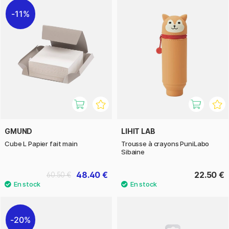
11%
GMUND
LIHIT LAB
Cube L Papier fait main
Trousse à crayons PuniLabo
Sibaine
48.40 €
22.50 €
60.50 €
20%