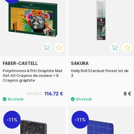
FABER-CASTELL
SAKURA
Polychromos & Pitt Graphite Mat
Gelly Roll Stardust Forest lot de
Set 40 Crayons de couleur + 8
3
Crayons graphite
116.72 €
8 €
145.90 €
11%
11%