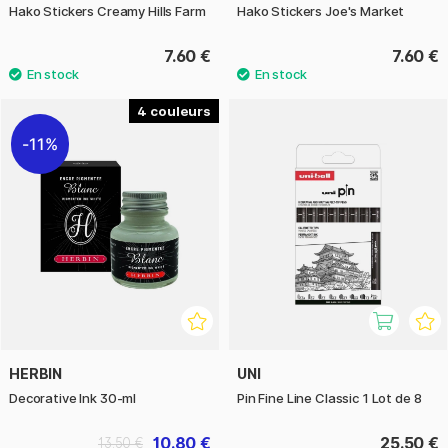
Hako Stickers Creamy Hills Farm
Hako Stickers Joe's Market
7.60 €
7.60 €
4
11%
HERBIN
UNI
Decorative Ink 30-ml
Pin Fine Line Classic 1 Lot de 8
10.80 €
25.50 €
13.50 €