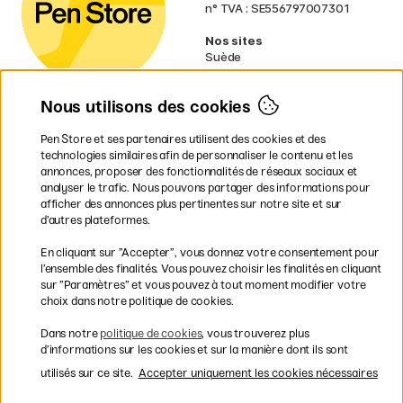
n° TVA : SE556797007301
Nos sites
Suède
Norvège
Danemark
Nous utilisons des cookies
Finlande
Allemagne
Irlande
Pen Store et ses partenaires utilisent des cookies et des
Pays-Bas
technologies similaires afin de personnaliser le contenu et les
Royaume-Uni
annonces, proposer des fonctionnalités de réseaux sociaux et
UE
analyser le trafic. Nous pouvons partager des informations pour
afficher des annonces plus pertinentes sur notre site et sur
d’autres plateformes.
* Des
conditions de livraison
spécifiques s’appliquent aux produits
En cliquant sur ”Accepter”, vous donnez votre consentement pour
volumineux.
l’ensemble des finalités. Vous pouvez choisir les finalités en cliquant
sur ”Paramètres” et vous pouvez à tout moment modifier votre
Les modes de paiement
choix dans notre politique de cookies.
Dans notre
politique de cookies
, vous trouverez plus
d’informations sur les cookies et sur la manière dont ils sont
utilisés sur ce site.
Accepter uniquement les cookies nécessaires
Livraison rapide et gratuite à partir de 95 €