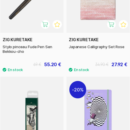
ZIG KURETAKE
ZIG KURETAKE
Stylo pinceau Fude Pen Sen
Japanese Calligraphy Set Rose
Bekkou-cho
55.20 €
27.92 €
69 €
34.90 €
20%