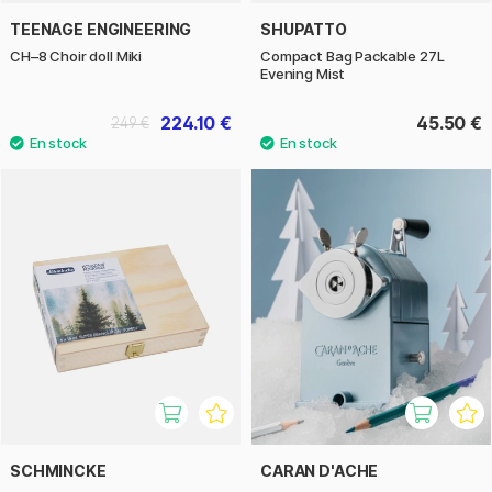
TEENAGE ENGINEERING
SHUPATTO
CH–8 Choir doll Miki
Compact Bag Packable 27L
Evening Mist
224.10 €
45.50 €
249 €
SCHMINCKE
CARAN D'ACHE