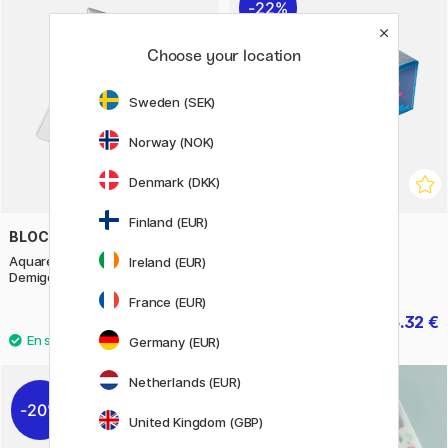
22%
Choose your location
Sweden (SEK)
Norway (NOK)
Denmark (DKK)
Finland (EUR)
BLOCKX
GREETING LIFE
Aquarelle Boite Bijou 16
Hako Stickers Japan
Ireland (EUR)
Demigodets
France (EUR)
175.50 €
5.32 €
7.60 €
Germany (EUR)
Netherlands (EUR)
20%
United Kingdom (GBP)