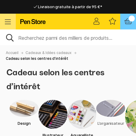
Livraison gratuite à partir de 95 €*
Livraison gratuite à partir de 95 €*
Livraison domicile ou point relais
Livraison domicile ou point relais
Accueil
Cadeaux & Idées cadeaux
Cadeau selon les centres d’intérêt
Cadeau selon les centres
d’intérêt
Design
L’organisateur
Illustrateur
Aquarelliste