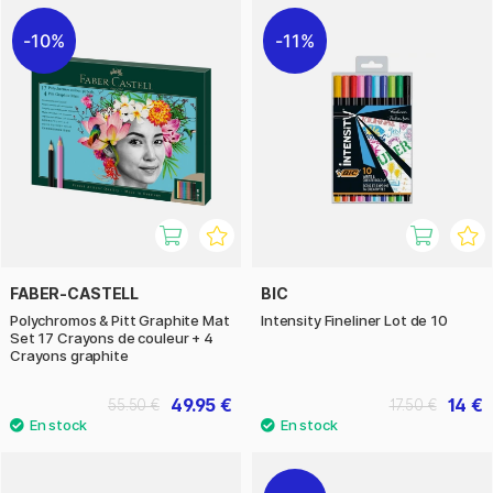
10%
11%
FABER-CASTELL
BIC
Polychromos & Pitt Graphite Mat
Intensity Fineliner Lot de 10
Set 17 Crayons de couleur + 4
Crayons graphite
49.95 €
14 €
55.50 €
17.50 €