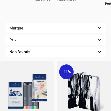
Port
Marque
Prix
11%