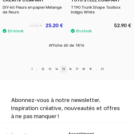
DIY-kit Fleurs en papier Mélange
T190 Trunk Shape Toolbox
de fleurs
Indigio White
25.20 €
52.90 €
31.50 €
Affiche
60
de
1816
1
..
12
13
14
15
16
17
18
19
..
31
Abonnez-vous à notre newsletter.
Inspiration créative, nouveautés et offres
à ne pas manquer !
Assortiment