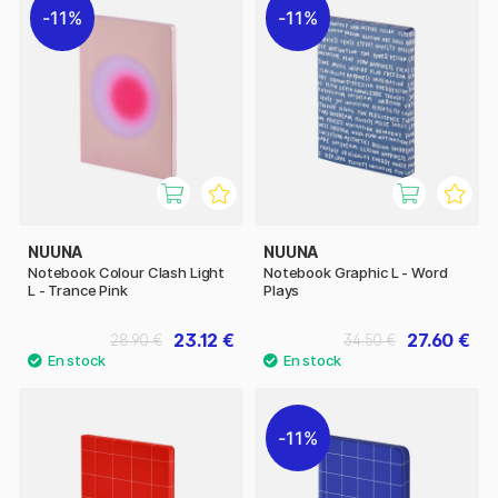
11%
11%
NUUNA
NUUNA
Notebook Colour Clash Light
Notebook Graphic L - Word
L - Trance Pink
Plays
23.12 €
27.60 €
28.90 €
34.50 €
11%