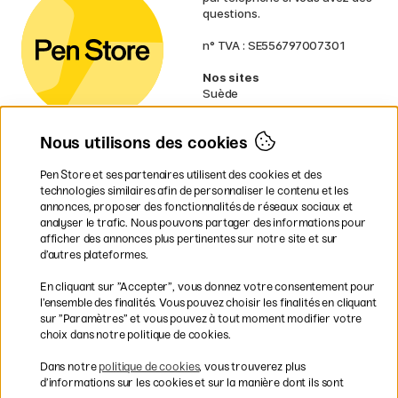
questions.
n° TVA : SE556797007301
Nos sites
Suède
Norvège
Danemark
Nous utilisons des cookies
Finlande
Allemagne
Irlande
Pen Store et ses partenaires utilisent des cookies et des
Pays-Bas
technologies similaires afin de personnaliser le contenu et les
Royaume-Uni
annonces, proposer des fonctionnalités de réseaux sociaux et
UE
analyser le trafic. Nous pouvons partager des informations pour
afficher des annonces plus pertinentes sur notre site et sur
d’autres plateformes.
* Des
conditions de livraison
spécifiques s’appliquent aux produits
En cliquant sur ”Accepter”, vous donnez votre consentement pour
volumineux.
l’ensemble des finalités. Vous pouvez choisir les finalités en cliquant
sur ”Paramètres” et vous pouvez à tout moment modifier votre
Les modes de paiement
choix dans notre politique de cookies.
Dans notre
politique de cookies
, vous trouverez plus
d’informations sur les cookies et sur la manière dont ils sont