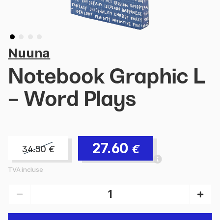
Nuuna
Notebook Graphic L
- Word Plays
27.60
€
34.50
€
TVA incluse