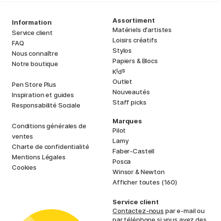
Assortiment
Information
Matériels d'artistes
Service client
Loisirs créatifs
FAQ
Stylos
Nous connaître
Papiers & Blocs
Notre boutique
i
s
K
d
Outlet
Pen Store Plus
Nouveautés
Inspiration et guides
Staff picks
Responsabilité Sociale
Marques
Conditions générales de
Pilot
ventes
Lamy
Charte de confidentialité
Faber-Castell
Mentions Légales
Posca
Cookies
Winsor & Newton
Afficher toutes (160)
Service client
Contactez-nous
par e-mail ou
par téléphone si vous avez des