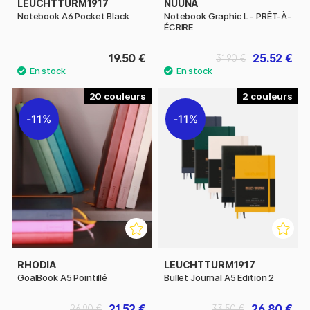
LEUCHTTURM1917
NUUNA
Notebook A6 Pocket Black
Notebook Graphic L - PRÊT-À-
ÉCRIRE
19.50 €
25.52 €
31.90 €
20
2
11%
11%
RHODIA
LEUCHTTURM1917
GoalBook A5 Pointillé
Bullet Journal A5 Edition 2
21.52 €
26.80 €
26.90 €
33.50 €