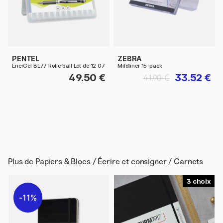
PENTEL
ZEBRA
EnerGel BL77 Rollerball Lot de 12 07
Mildliner 15-pack
49.50 €
33.52 €
41.90 €
Plus de
Papiers & Blocs / Écrire et consigner / Carnets
3
11%