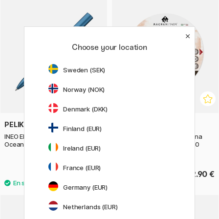
Choose your location
Sweden (SEK)
Norway (NOK)
Denmark (DKK)
PELIKAN
MAGNANI
Finland (EUR)
INEO Elements Stylo à bille Blue
Bloc Aquarelle Rond Toscana
Ocean
100% Coton 300g 16 cm 20
Ireland (EUR)
Sheets
France (EUR)
32.50 €
42.90 €
Germany (EUR)
Netherlands (EUR)