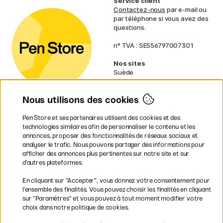
Service client
Contactez-nous
par e-mail ou
par téléphone si vous avez des
questions.
n° TVA : SE556797007301
Nos sites
Suède
Norvège
Danemark
Nous utilisons des cookies
Finlande
Allemagne
Irlande
Pen Store et ses partenaires utilisent des cookies et des
Pays-Bas
technologies similaires afin de personnaliser le contenu et les
Royaume-Uni
annonces, proposer des fonctionnalités de réseaux sociaux et
UE
analyser le trafic. Nous pouvons partager des informations pour
afficher des annonces plus pertinentes sur notre site et sur
d’autres plateformes.
* Des
conditions de livraison
spécifiques s’appliquent aux produits
En cliquant sur ”Accepter”, vous donnez votre consentement pour
volumineux.
l’ensemble des finalités. Vous pouvez choisir les finalités en cliquant
sur ”Paramètres” et vous pouvez à tout moment modifier votre
Les modes de paiement
choix dans notre politique de cookies.