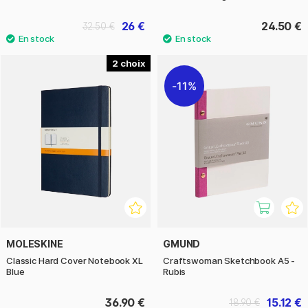
26 €
24.50 €
32.50 €
2
11%
MOLESKINE
GMUND
Classic Hard Cover Notebook XL
Craftswoman Sketchbook A5 -
Blue
Rubis
36.90 €
15.12 €
18.90 €