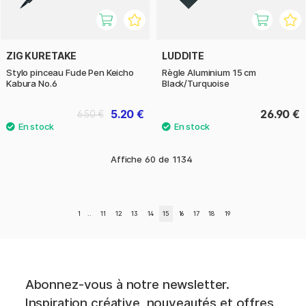
ZIG KURETAKE
LUDDITE
Stylo pinceau Fude Pen Keicho
Règle Aluminium 15 cm
Kabura No.6
Black/Turquoise
5.20 €
26.90 €
6.50 €
Affiche
60
de
1134
1
..
11
12
13
14
15
16
17
18
19
Abonnez-vous à notre newsletter.
Inspiration créative, nouveautés et offres