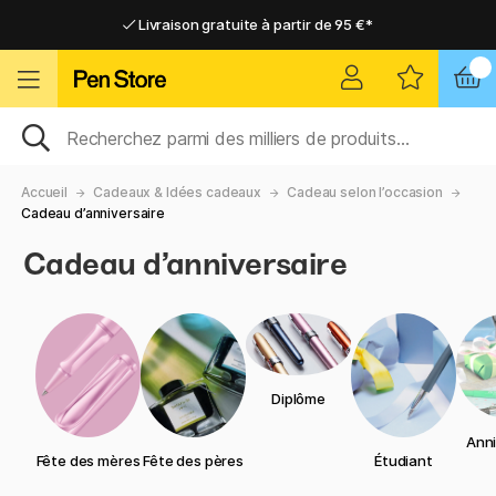
Livraison gratuite à partir de 95 €*
Livraison gratuite à partir de 95 €*
Livraison domicile ou point relais
Livraison domicile ou point relais
Accueil
Cadeaux & Idées cadeaux
Cadeau selon l’occasion
Cadeau d’anniversaire
Cadeau d’anniversaire
Diplôme
Anni
Fête des mères
Fête des pères
Étudiant