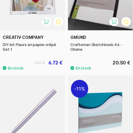
CREATIV COMPANY
GMUND
DIY-kit Fleurs en papier crêpé
Craftsman Sketchbook A4 -
Set 1
Olivine
6.72 €
20.50 €
9.60 €
11%