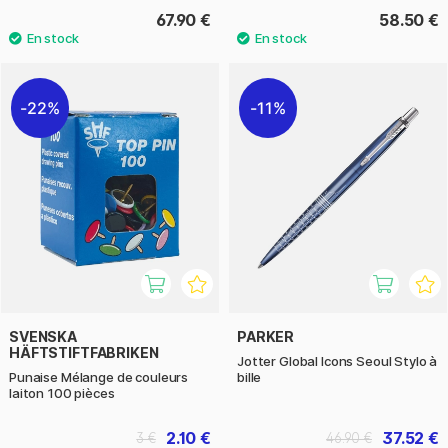
67.90 €
58.50 €
22%
11%
SVENSKA
PARKER
HÄFTSTIFTFABRIKEN
Jotter Global Icons Seoul Stylo à
Punaise Mélange de couleurs
bille
laiton 100 pièces
2.10 €
37.52 €
3 €
46.90 €