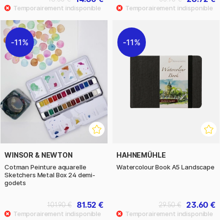
11%
11%
WINSOR & NEWTON
HAHNEMÜHLE
Cotman Peinture aquarelle
Watercolour Book A5 Landscape
Sketchers Metal Box 24 demi-
godets
81.52 €
23.60 €
101.90 €
29.50 €