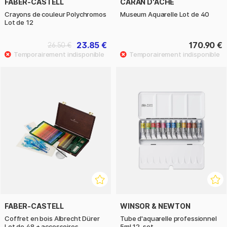
FABER-CASTELL
CARAN D'ACHE
Crayons de couleur Polychromos
Museum Aquarelle Lot de 40
Lot de 12
23.85 €
170.90 €
26.50 €
FABER-CASTELL
WINSOR & NEWTON
Coffret en bois Albrecht Dürer
Tube d'aquarelle professionnel
Lot de 48 + accessoires
5ml 12-set