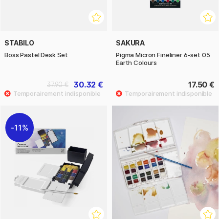
STABILO
SAKURA
Boss Pastel Desk Set
Pigma Micron Fineliner 6-set 05
Earth Colours
30.32 €
17.50 €
37.90 €
11%