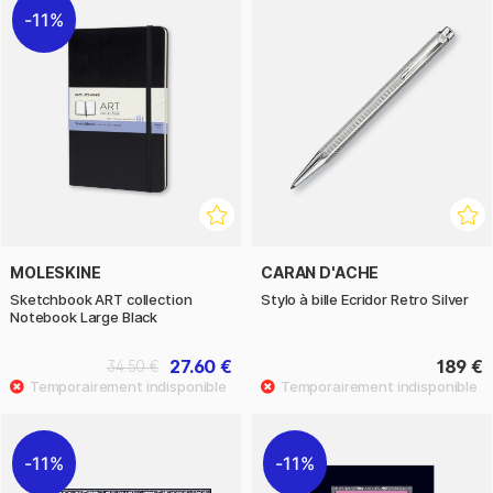
11%
MOLESKINE
CARAN D'ACHE
Sketchbook ART collection
Stylo à bille Ecridor Retro Silver
Notebook Large Black
27.60 €
189 €
34.50 €
11%
11%