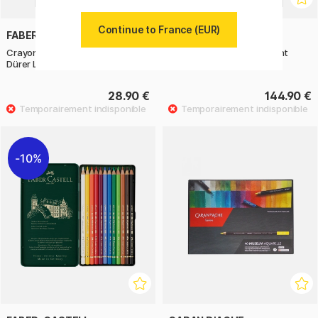
Continue to France (EUR)
FABER-CASTELL
FABER-CASTELL
Crayons Aquarelle Albrecht
Crayons Aquarelle Albrecht
Dürer Lot de 12
Dürer Lot de 60
28.90 €
144.90 €
10%