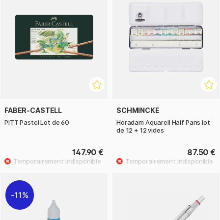
FABER-CASTELL
SCHMINCKE
PITT Pastel Lot de 60
Horadam Aquarell Half Pans lot
de 12 + 12 vides
147.90 €
87.50 €
11%