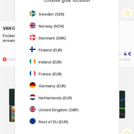
Choose your location
Sweden (SEK)
Norway (NOK)
VAN GOGH
PENTEL
Pocket Box Peinture aquarelle
JM20 Stylo
Denmark (DKK)
ensemble de 12
Finland (EUR)
35.91 €
4 €
39.90 €
5 €
Ireland (EUR)
France (EUR)
Germany (EUR)
Netherlands (EUR)
United Kingdom (GBP)
Rest of EU (EUR)