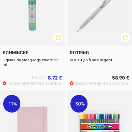
SCHMINCKE
ROTRING
Liquide de Masquage coloré 25
600 Stylo à bille Argent
ml
8.72 €
58.90 €
10.90 €
11%
30%