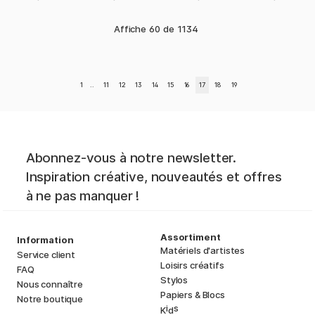
Affiche
60
de
1134
1
..
11
12
13
14
15
16
17
18
19
Abonnez-vous à notre newsletter.
Inspiration créative, nouveautés et offres
à ne pas manquer !
Assortiment
Information
Matériels d'artistes
Service client
Loisirs créatifs
FAQ
Stylos
Nous connaître
Papiers & Blocs
Notre boutique
i
s
K
d