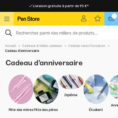
Livraison gratuite à partir de 95 €*
Livraison gratuite à partir de 95 €*
Livraison domicile ou point relais
Livraison domicile ou point relais
Accueil
Cadeaux & Idées cadeaux
Cadeau selon l’occasion
Cadeau d’anniversaire
Cadeau d’anniversaire
Diplôme
Anni
Fête des mères
Fête des pères
Étudiant