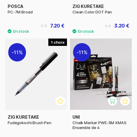
POSCA
ZIG KURETAKE
PC-7M Broad
Clean Color DOT Pen
7.20 €
3.20 €
8 €
4 €
1
11%
11%
ZIG KURETAKE
UNI
Fudegokochi Brush Pen
Chalk Marker PWE-5M XMAS
Ensemble de 4