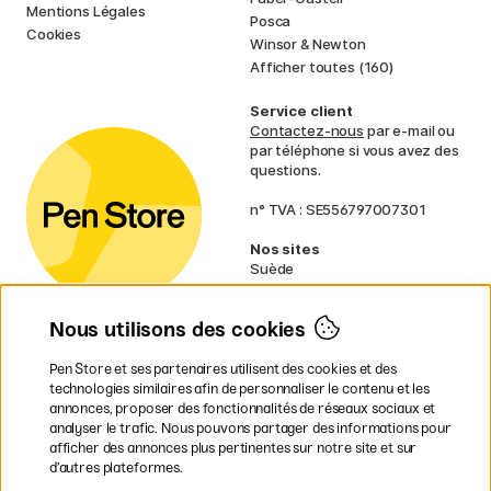
Mentions Légales
Posca
Cookies
Winsor & Newton
Afficher toutes (160)
Service client
Contactez-nous
par e-mail ou
par téléphone si vous avez des
questions.
n° TVA : SE556797007301
Nos sites
Suède
Norvège
Danemark
Nous utilisons des cookies
Finlande
Allemagne
Irlande
Pen Store et ses partenaires utilisent des cookies et des
Pays-Bas
technologies similaires afin de personnaliser le contenu et les
Royaume-Uni
annonces, proposer des fonctionnalités de réseaux sociaux et
UE
analyser le trafic. Nous pouvons partager des informations pour
afficher des annonces plus pertinentes sur notre site et sur
d’autres plateformes.
* Des
conditions de livraison
spécifiques s’appliquent aux produits