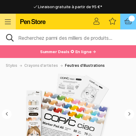
Livraison gratuite à partir de 95 €*
Livraison gratuite à partir de 95 €*
Livraison domicile ou point relais
Livraison domicile ou point relais
Summer Deals 🌻 En ligne →
Stylos
Crayons d'artistes
Feutres d'illustrations