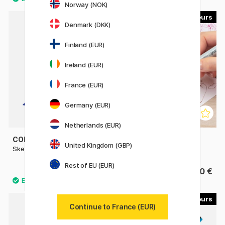
Norway (NOK)
358
179
Denmark (DKK)
Finland (EUR)
Ireland (EUR)
France (EUR)
Germany (EUR)
Netherlands (EUR)
COPIC
COPIC
United Kingdom (GBP)
Sketch à l'unité
Ciao à l'unité
Rest of EU (EUR)
9.80 €
6.50 €
29
45
Continue to France (EUR)