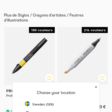
Plus de
Stylos / Crayons d'artistes / Feutres
d'illustrations
188
214
PROMARKER
COPIC
Choose your location
ProMarker à l'unité
Classic à l'unité
Sweden (SEK)
4 €
9.80 €