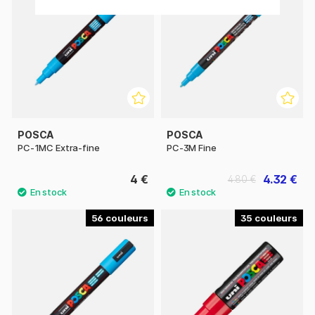
POSCA
POSCA
PC-1MC Extra-fine
PC-3M Fine
4 €
4.32 €
4.80 €
56
35