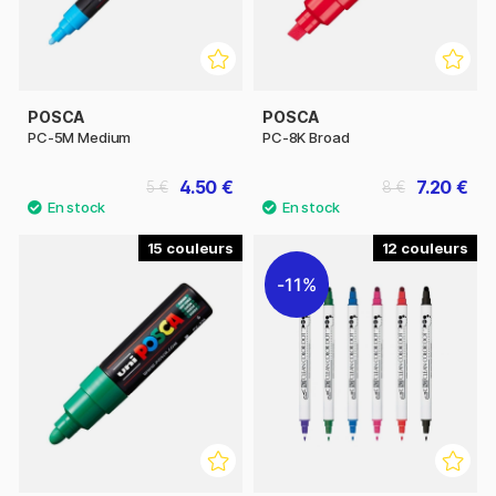
POSCA
POSCA
PC-5M Medium
PC-8K Broad
4.50 €
7.20 €
5 €
8 €
15
12
11%