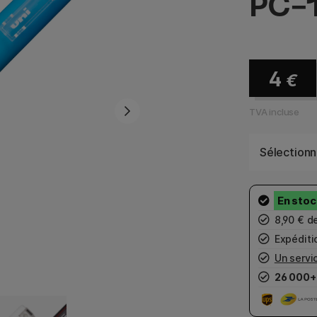
PC-1
4
€
TVA incluse
Sélectionn
8,90 € d
Expéditio
Un servic
26 000+