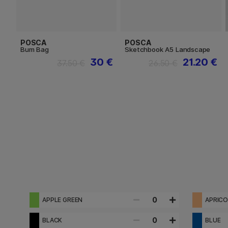
POSCA
POSCA
Bum Bag
Sketchbook A5 Landscape
30 €
21.20 €
37.50 €
26.50 €
0
APPLE GREEN
APRIC
0
BLACK
BLUE