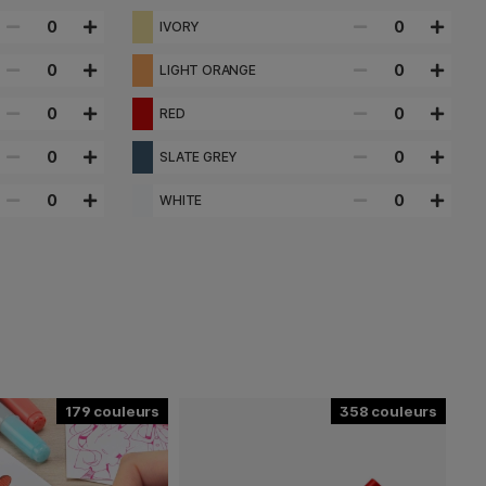
0
0
IVORY
0
0
LIGHT ORANGE
0
0
RED
0
0
SLATE GREY
0
0
WHITE
179
358