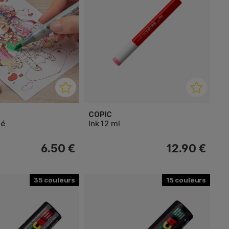
COPIC
té
Ink 12 ml
6.50 €
12.90 €
35
15