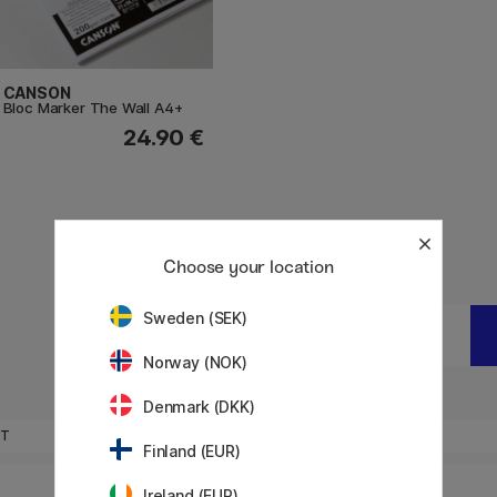
CANSON
Bloc Marker The Wall A4+
24.90 €
Choose your location
Sweden (SEK)
Quantité:
0
Total:
0
EUR
Norway (NOK)
Denmark (DKK)
0
OT
AQUA GREEN
Finland (EUR)
0
BROWN
Ireland (EUR)