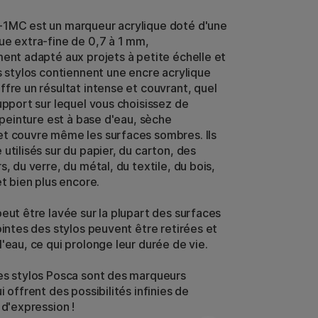
1MC est un marqueur acrylique doté d'une
ue extra-fine de 0,7 à 1 mm,
ment adapté aux projets à petite échelle et
es stylos contiennent une encre acrylique
ffre un résultat intense et couvrant, quel
upport sur lequel vous choisissez de
a peinture est à base d'eau, sèche
t couvre même les surfaces sombres. Ils
utilisés sur du papier, du carton, des
s, du verre, du métal, du textile, du bois,
et bien plus encore.
peut être lavée sur la plupart des surfaces
ointes des stylos peuvent être retirées et
'eau, ce qui prolonge leur durée de vie.
es stylos Posca sont des marqueurs
i offrent des possibilités infinies de
 d'expression !