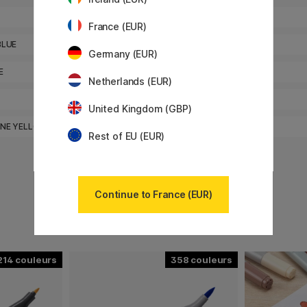
0
GREY
France (EUR)
0
BLUE
LIGHT GREEN
Germany (EUR)
0
E
PINK
Netherlands (EUR)
0
SKY BLUE
United Kingdom (GBP)
0
INE YELLOW
VIOLET
Rest of EU (EUR)
Continue to France (EUR)
214
358