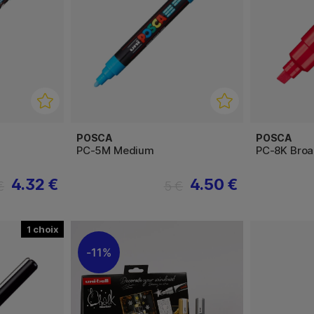
POSCA
POSCA
PC-5M Medium
PC-8K Bro
4.32 €
4.50 €
€
5 €
1
11%