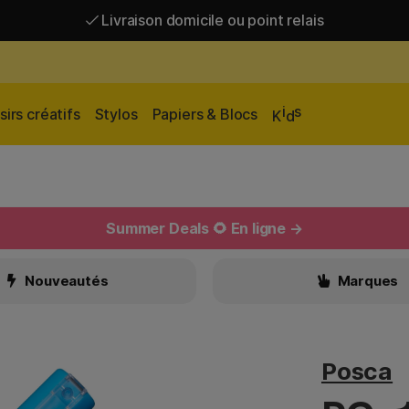
Livraison domicile ou point relais
Livraison gratuite à partir de 95 €*
Livraison domicile ou point relais
i
s
sirs créatifs
Stylos
Papiers & Blocs
K
d
Summer Deals 🌻 En ligne →
Nouveautés
Marques
Posca