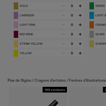
0
GOLD
GREEN
0
LAVENDER
LIGHT 
0
LIGHT PINK
ORANG
0
RED WINE
SILVER
0
STRAW YELLOW
SUNSH
0
YELLOW
Plus de
Stylos / Crayons d'artistes / Feutres d'illustrations
188