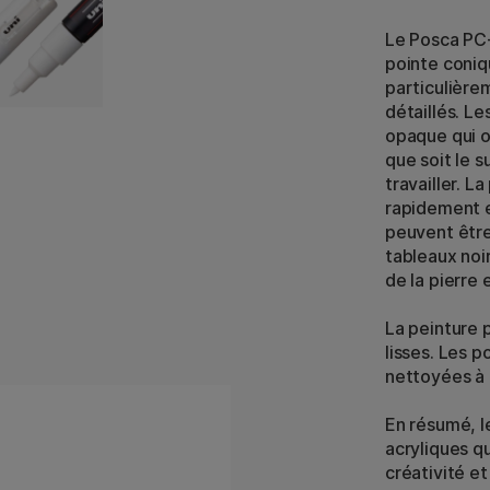
Le Posca PC-
pointe coniq
particulière
détaillés. L
opaque qui o
que soit le s
travailler. L
rapidement e
peuvent être 
tableaux noir
de la pierre 
La peinture 
lisses. Les p
nettoyées à l
En résumé, l
acryliques qu
créativité et