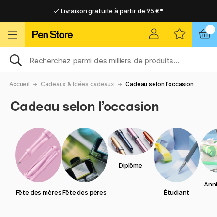
Livraison gratuite à partir de 95 €*
Livraison gratuite à partir de 95 €*
Livraison domicile ou point relais
Livraison domicile ou point relais
Accueil
Cadeaux & Idées cadeaux
Cadeau selon l’occasion
Cadeau selon l’occasion
Diplôme
Anni
Fête des mères
Fête des pères
Étudiant