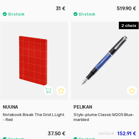
31 €
519.90 €
2
NUUNA
PELIKAN
Notebook Break The Grid L Light
Stylo-plume Classic M205 Blue-
- Red
marbled
37.50 €
152.91 €
169.90 €