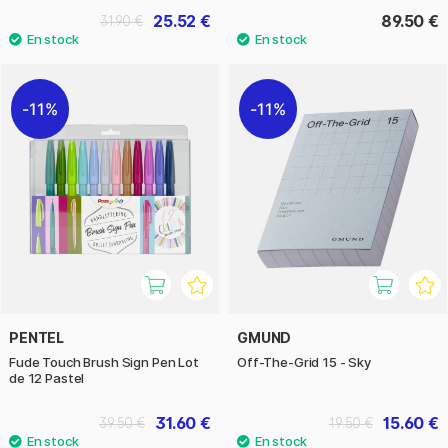
25.52 €
89.50 €
31.90 €
11%
11%
PENTEL
GMUND
Fude Touch Brush Sign Pen Lot
Off-The-Grid 15 - Sky
de 12 Pastel
31.60 €
15.60 €
39.50 €
19.50 €