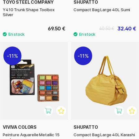
TOYO STEEL COMPANY
SHUPATTO
Y410 Trunk Shape Toolbox
Compact Bag Large 40L Sumi
Silver
69.50 €
32.40 €
40.50 €
11%
11%
VIVIVA COLORS
SHUPATTO
Peinture Aquarelle Metallic 15
Compact Bag Large 40L Karashi