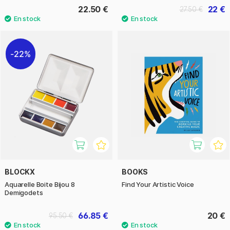
22.50 €
22 €
27.50 €
22%
BLOCKX
BOOKS
Aquarelle Boite Bijou 8
Find Your Artistic Voice
Demigodets
66.85 €
20 €
95.50 €