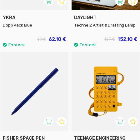
YKRA
DAYLIGHT
Dopp Pack Blue
Techne 2 Artist & Drafting Lamp
62.10 €
152.10 €
69 €
169 €
FISHER SPACE PEN
TEENAGE ENGINEERING