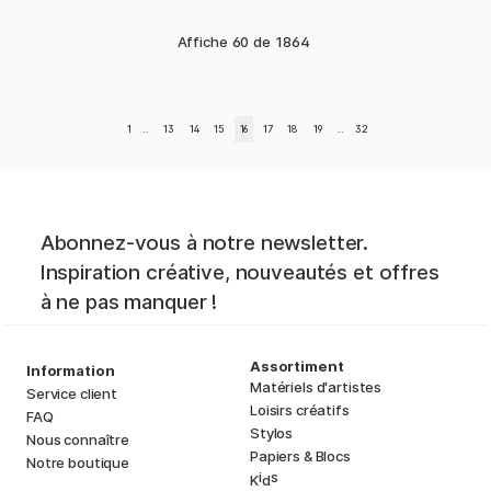
Affiche
60
de
1864
1
..
13
14
15
16
17
18
19
..
32
Abonnez-vous à notre newsletter.
Inspiration créative, nouveautés et offres
à ne pas manquer !
Assortiment
Information
Matériels d'artistes
Service client
Loisirs créatifs
FAQ
Stylos
Nous connaître
Papiers & Blocs
Notre boutique
i
s
K
d