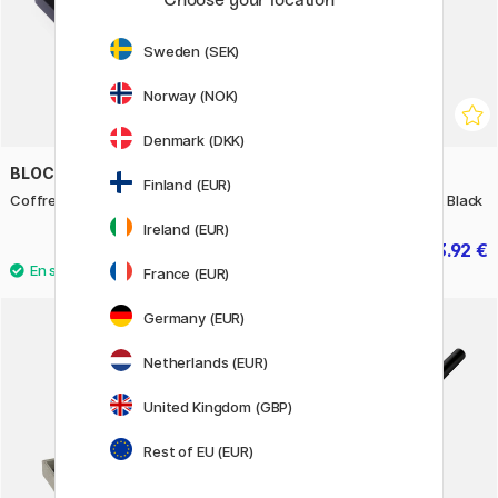
Sweden (SEK)
Norway (NOK)
Denmark (DKK)
BLOCKX
FABER-CASTELL
Finland (EUR)
Coffret Bois 36 Pastels Assortis
PITT Artist Lot de 8 Grey & Black
Ireland (EUR)
140.90 €
23.92 €
29.90 €
France (EUR)
Germany (EUR)
Netherlands (EUR)
United Kingdom (GBP)
Rest of EU (EUR)