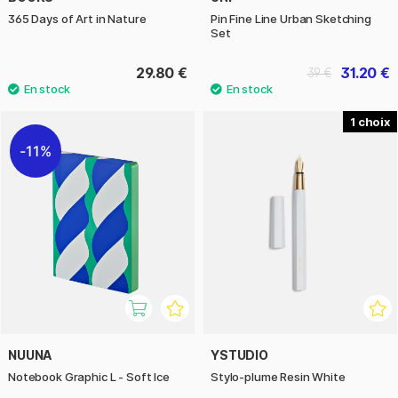
365 Days of Art in Nature
Pin Fine Line Urban Sketching
Set
29.80 €
31.20 €
39 €
1
11%
NUUNA
YSTUDIO
Notebook Graphic L - Soft Ice
Stylo-plume Resin White