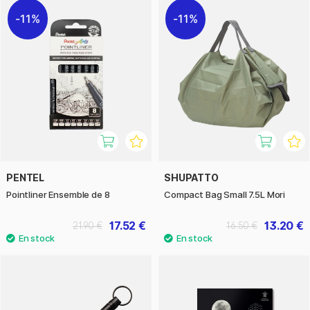
11%
11%
PENTEL
SHUPATTO
Pointliner Ensemble de 8
Compact Bag Small 7.5L Mori
17.52 €
13.20 €
21.90 €
16.50 €