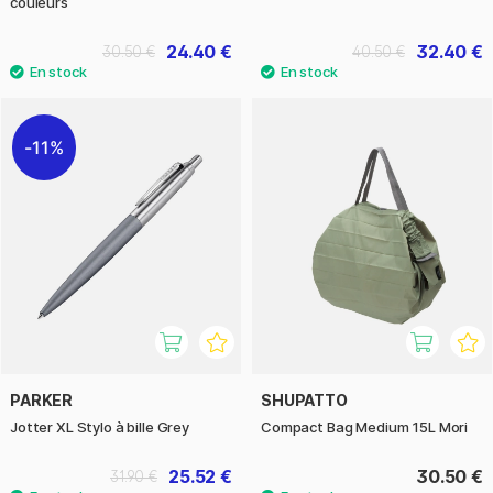
couleurs
24.40 €
32.40 €
30.50 €
40.50 €
11%
PARKER
SHUPATTO
Jotter XL Stylo à bille Grey
Compact Bag Medium 15L Mori
25.52 €
30.50 €
31.90 €