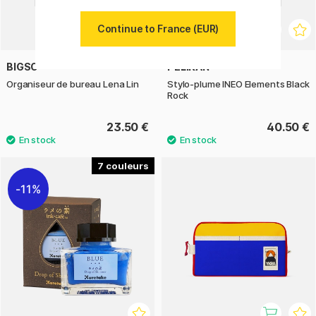
Continue to France (EUR)
BIGSO
PELIKAN
Organiseur de bureau Lena Lin
Stylo-plume INEO Elements Black
Rock
23.50 €
40.50 €
7
11%