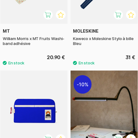
MT
MOLESKINE
William Morris x MT Fruits Washi-
Kaweco x Moleskine Stylo à bille
band adhésive
Bleu
20.90 €
31 €
10%