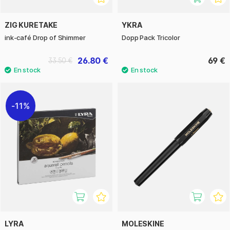
ZIG KURETAKE
YKRA
ink-café Drop of Shimmer
Dopp Pack Tricolor
26.80 €
69 €
33.50 €
11%
LYRA
MOLESKINE