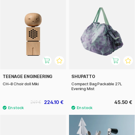
TEENAGE ENGINEERING
SHUPATTO
CH–8 Choir doll Miki
Compact Bag Packable 27L
Evening Mist
224.10 €
45.50 €
249 €