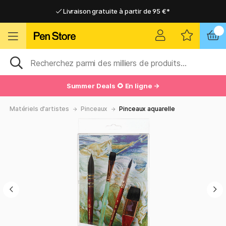
Livraison gratuite à partir de 95 €*
Livraison gratuite à partir de 95 €*
Livraison domicile ou point relais
Livraison domicile ou point relais
Summer Deals 🌻 En ligne →
Matériels d'artistes
Pinceaux
Pinceaux aquarelle