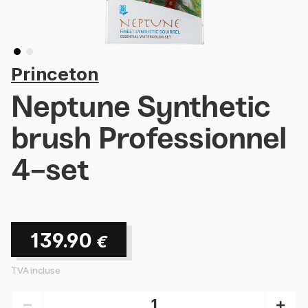
Princeton
Neptune Synthetic
brush Professionnel
4-set
139.90
€
TVA incluse