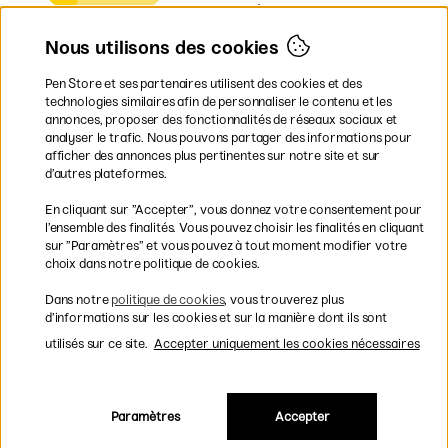
Norvège
Danemark
Nous utilisons des cookies
Finlande
Allemagne
Irlande
Pen Store et ses partenaires utilisent des cookies et des
Pays-Bas
technologies similaires afin de personnaliser le contenu et les
Royaume-Uni
annonces, proposer des fonctionnalités de réseaux sociaux et
UE
analyser le trafic. Nous pouvons partager des informations pour
afficher des annonces plus pertinentes sur notre site et sur
* Des
conditions de livraison
d’autres plateformes.
spécifiques s’appliquent aux produits
En cliquant sur ”Accepter”, vous donnez votre consentement pour
volumineux.
l’ensemble des finalités. Vous pouvez choisir les finalités en cliquant
sur ”Paramètres” et vous pouvez à tout moment modifier votre
Les modes de paiement
choix dans notre politique de cookies.
Dans notre
politique de cookies
, vous trouverez plus
d’informations sur les cookies et sur la manière dont ils sont
utilisés sur ce site.
Accepter uniquement les cookies nécessaires
Livraison rapide et gratuite à partir de 95 €
Paramètres
Accepter