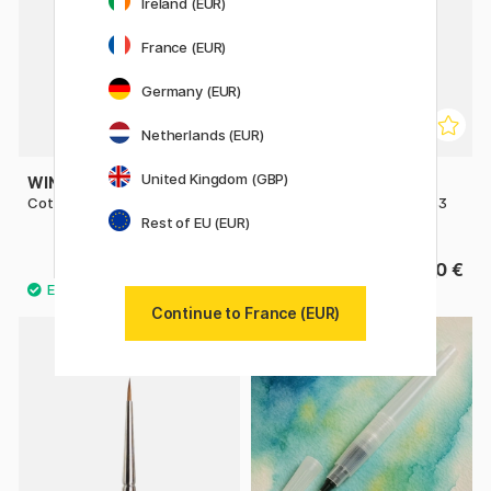
Ireland (EUR)
France (EUR)
Germany (EUR)
Netherlands (EUR)
United Kingdom (GBP)
WINSOR & NEWTON
WINSOR & NEWTON
Cotman Pinceau 222 Taille 0
Cotman Pinceau Rigger 333
Taille 1
Rest of EU (EUR)
4.64 €
5.80 €
5.80 €
Continue to France (EUR)