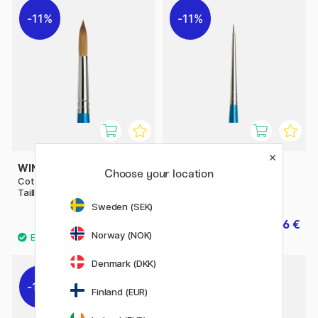
11%
11%
WINSOR & NEWTON
WINSOR & NEWTON
Choose your location
Cotman Pinceau rond 111
Cotman Pinceau 111 Taille
Taille 10
0000
Sweden (SEK)
10.80 €
3.36 €
13.50 €
4.20 €
Norway (NOK)
Denmark (DKK)
11%
Finland (EUR)