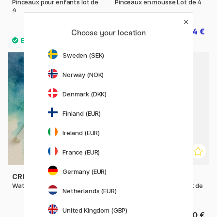
Pinceaux pour enfants lot de
Pinceaux en mousse Lot de 4
4
8.75 €
4 €
12.50 €
5 €
Choose your location
Sweden (SEK)
Norway (NOK)
Denmark (DKK)
Finland (EUR)
Ireland (EUR)
France (EUR)
Germany (EUR)
CREVIDE
MOXY
Water Brush Synthetic
Pinceaux pour enfants Lot de
Netherlands (EUR)
5
United Kingdom (GBP)
3.90 €
4.50 €