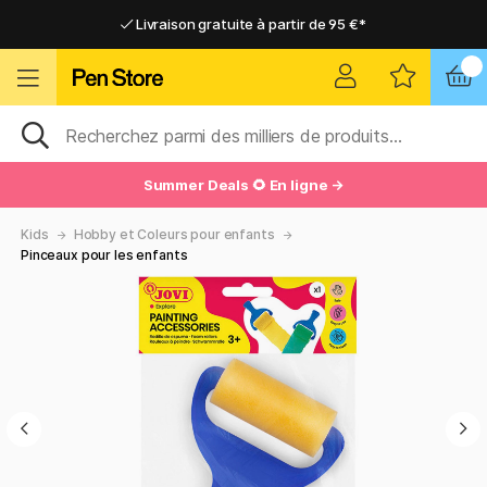
Livraison gratuite à partir de 95 €*
Livraison gratuite à partir de 95 €*
Livraison domicile ou point relais
Livraison domicile ou point relais
Summer Deals 🌻 En ligne →
Kids
Hobby et Coleurs pour enfants
Pinceaux pour les enfants