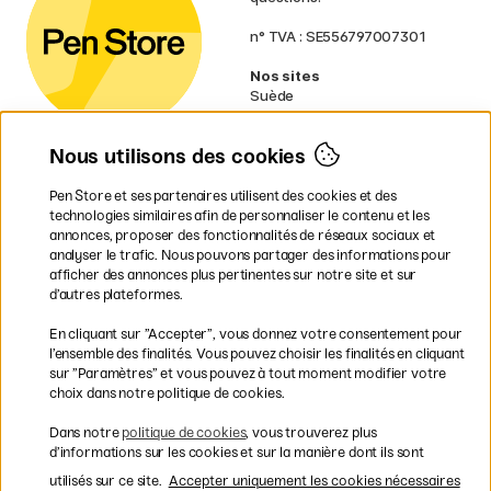
n° TVA : SE556797007301
Nos sites
Suède
Norvège
Danemark
Nous utilisons des cookies
Finlande
Allemagne
Irlande
Pen Store et ses partenaires utilisent des cookies et des
Pays-Bas
technologies similaires afin de personnaliser le contenu et les
Royaume-Uni
annonces, proposer des fonctionnalités de réseaux sociaux et
UE
analyser le trafic. Nous pouvons partager des informations pour
afficher des annonces plus pertinentes sur notre site et sur
d’autres plateformes.
* Des
conditions de livraison
spécifiques s’appliquent aux produits
En cliquant sur ”Accepter”, vous donnez votre consentement pour
volumineux.
l’ensemble des finalités. Vous pouvez choisir les finalités en cliquant
sur ”Paramètres” et vous pouvez à tout moment modifier votre
Les modes de paiement
choix dans notre politique de cookies.
Dans notre
politique de cookies
, vous trouverez plus
d’informations sur les cookies et sur la manière dont ils sont
utilisés sur ce site.
Accepter uniquement les cookies nécessaires