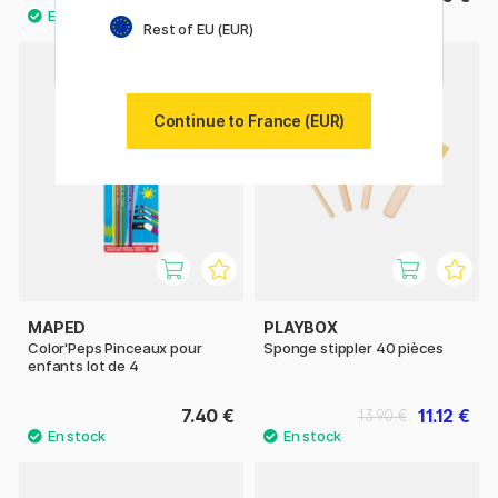
Rest of EU (EUR)
11%
Continue to France (EUR)
MAPED
PLAYBOX
Color'Peps Pinceaux pour
Sponge stippler 40 pièces
enfants lot de 4
7.40 €
11.12 €
13.90 €