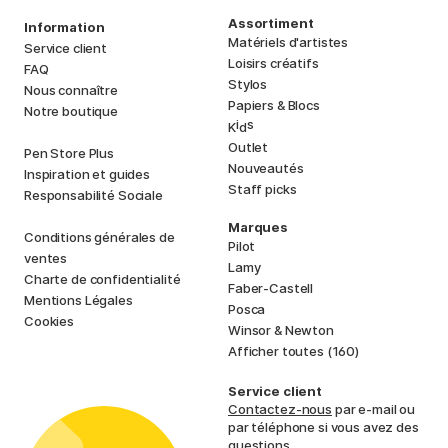
Assortiment
Information
Matériels d'artistes
Service client
Loisirs créatifs
FAQ
Stylos
Nous connaître
Papiers & Blocs
Notre boutique
i
s
K
d
Outlet
Pen Store Plus
Nouveautés
Inspiration et guides
Staff picks
Responsabilité Sociale
Marques
Conditions générales de
Pilot
ventes
Lamy
Charte de confidentialité
Faber-Castell
Mentions Légales
Posca
Cookies
Winsor & Newton
Afficher toutes (160)
Service client
Contactez-nous
par e-mail ou
par téléphone si vous avez des
questions.