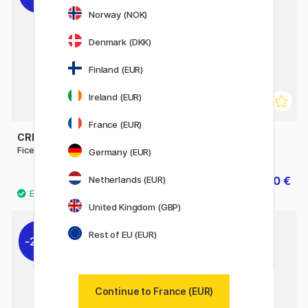
Norway (NOK)
Denmark (DKK)
Finland (EUR)
Ireland (EUR)
France (EUR)
CREATIV COMPANY
CREATIV COMPANY
Ficelle de lin 180 m
Kit à cacheter L'or
Germany (EUR)
4.80 €
13.20 €
Netherlands (EUR)
6 €
16.50 €
United Kingdom (GBP)
Rest of EU (EUR)
20%
30%
Continue to France (EUR)