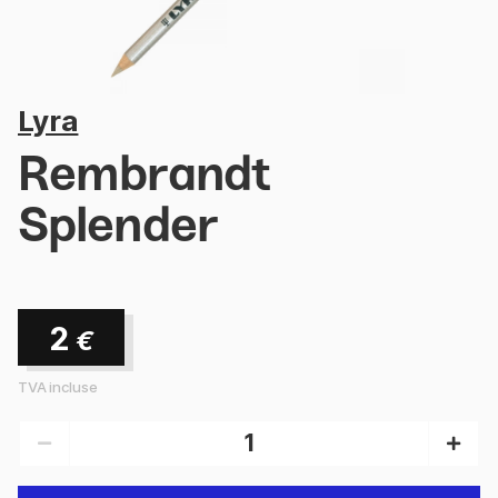
Lyra
Rembrandt
Splender
2
€
TVA incluse