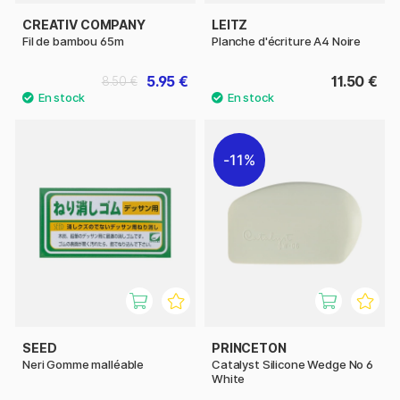
CREATIV COMPANY
LEITZ
Fil de bambou 65m
Planche d'écriture A4 Noire
5.95 €
11.50 €
8.50 €
11%
SEED
PRINCETON
Neri Gomme malléable
Catalyst Silicone Wedge No 6
White