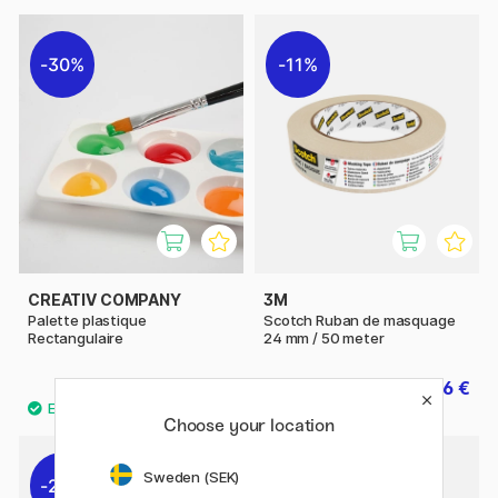
30%
11%
CREATIV COMPANY
3M
Palette plastique
Scotch Ruban de masquage
Rectangulaire
24 mm / 50 meter
2.45 €
2.56 €
3.50 €
3.20 €
Choose your location
Sweden (SEK)
20%
20%