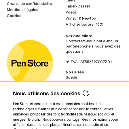
Lamy
Charte de confidentialité
Faber-Castell
Mentions Légales
Posca
Cookies
Winsor & Newton
Afficher toutes (160)
Service client
Contactez-nous
par e-mail ou
par téléphone si vous avez des
questions.
n° TVA : SE556797007301
Nos sites
Suède
Norvège
Danemark
Nous utilisons des cookies
Finlande
Allemagne
Irlande
Pen Store et ses partenaires utilisent des cookies et des
Pays-Bas
technologies similaires afin de personnaliser le contenu et les
Royaume-Uni
annonces, proposer des fonctionnalités de réseaux sociaux et
UE
analyser le trafic. Nous pouvons partager des informations pour
afficher des annonces plus pertinentes sur notre site et sur