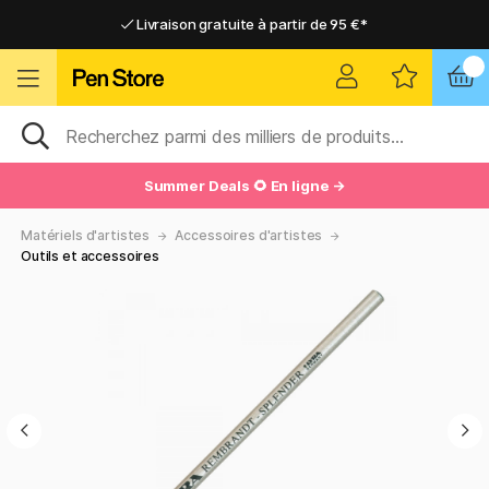
Livraison gratuite à partir de 95 €*
Livraison gratuite à partir de 95 €*
Livraison domicile ou point relais
Livraison domicile ou point relais
Summer Deals 🌻 En ligne →
Matériels d'artistes
Accessoires d'artistes
Outils et accessoires