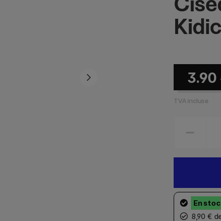
Cise
Kidi
3.90
TVA incluse
8,90 € d