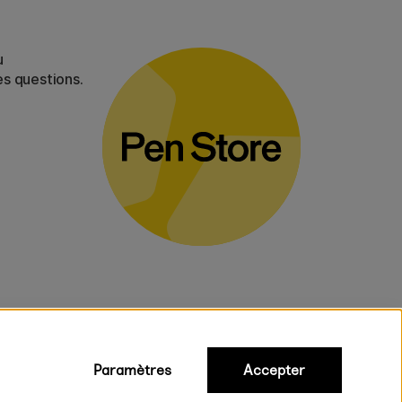
u
es questions.
Paramètres
Accepter
iques
ux.