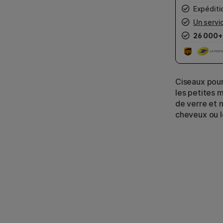
Expéditio
Un servic
26 000+
Ciseaux pour
les petites 
de verre et 
cheveux ou 