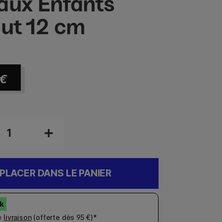
aux Enfants
cut 12 cm
€
PLACER DANS LE PANIER
e
livraison
(offerte dès 95 €)*