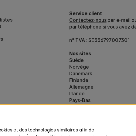
Service client
tistes
Contactez-nous
par e-mail o
s
par téléphone si vous avez d
cs
n° TVA : SE556797007301
Nos sites
Suède
Norvège
Danemark
Finlande
Allemagne
Irlande
Pays-Bas
Royaume-Uni
ton
UE
es (160)
* Des
conditions de livraison
spécif
ookies et des technologies similaires afin de
s’appliquent aux produits volumine