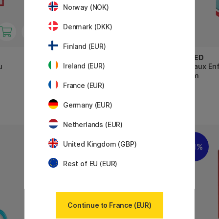
Norway (NOK)
Denmark (DKK)
Finland (EUR)
FABER-CASTELL
MAPED
Ireland (EUR)
u
Ciseaux enfants Rouge
Ciseaux En
13 cm
France (EUR)
4 €
4 €
Germany (EUR)
Netherlands (EUR)
United Kingdom (GBP)
11%
11%
Rest of EU (EUR)
Continue to France (EUR)