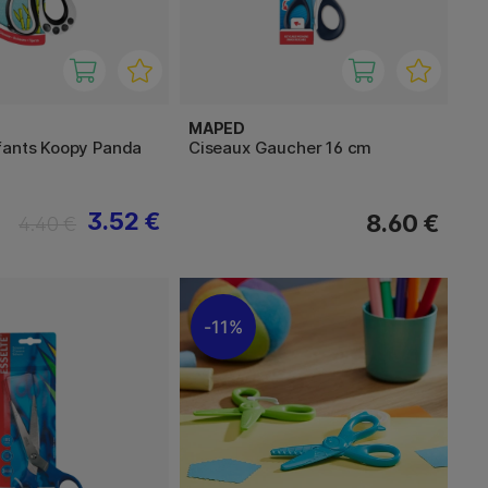
MAPED
fants Koopy Panda
Ciseaux Gaucher 16 cm
3.52 €
8.60 €
4.40 €
11%