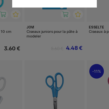
JOVI
ESSELTE
x 10 cm
Ciseaux juniors pour la pâte à
Ciseaux à 
modeler
4.48 €
3.60 €
5.60 €
11%