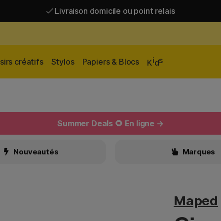
Livraison domicile ou point relais
Livraison gratuite à partir de 95 €*
Livraison domicile ou point relais
i
s
sirs créatifs
Stylos
Papiers & Blocs
K
d
Summer Deals 🌻 En ligne →
Nouveautés
Marques
Maped