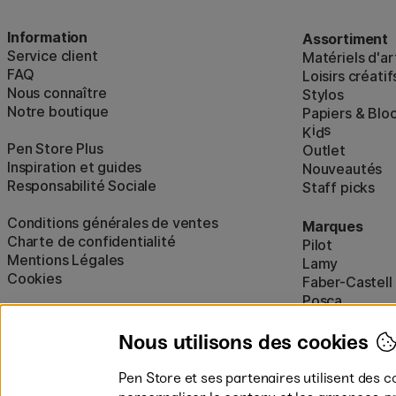
Information
Assortiment
Service client
Matériels d'ar
FAQ
Loisirs créatif
Nous connaître
Stylos
Notre boutique
Papiers & Blo
i
s
K
d
Pen Store Plus
Outlet
Inspiration et guides
Nouveautés
Responsabilité Sociale
Staff picks
Conditions générales de ventes
Marques
Charte de confidentialité
Pilot
Mentions Légales
Lamy
Cookies
Faber-Castell
Posca
Winsor & New
Afficher tout
Nous utilisons des cookies
Pen Store et ses partenaires utilisent des c