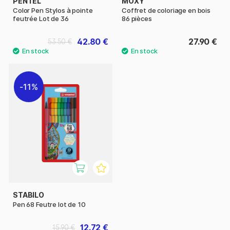
PENTEL
MOXY
Color Pen Stylos à pointe
Coffret de coloriage en bois
feutrée Lot de 36
86 pièces
42.80 €
27.90 €
53.50 €
11%
STABILO
Pen 68 Feutre lot de 10
12.72 €
15.90 €