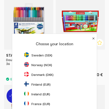
Choose your location
Sweden (SEK)
STAEDTLER
STABILO
Double-ended fibre tip lot de
Power stylo fibre lot de 30
36
Norway (NOK)
22.50 €
23.50 €
Denmark (DKK)
Finland (EUR)
Ireland (EUR)
11%
France (EUR)