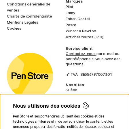
Marques
Conditions générales de
Pilot
ventes
Lamy
Charte de confidentialité
Faber-Castell
Mentions Légales
Posca
Cookies
Winsor & Newton
Afficher toutes (160)
Service client
Contactez-nous
par e-mail ou
par téléphone si vous avez des
questions.
n° TVA : SE556797007301
Nos sites
Suède
Norvège
Danemark
Nous utilisons des cookies
Finlande
Allemagne
Irlande
Pen Store et ses partenaires utilisent des cookies et des
Pays-Bas
technologies similaires afin de personnaliser le contenu et les
Royaume-Uni
annonces, proposer des fonctionnalités de réseaux sociaux et