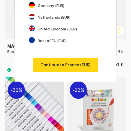
Germany (EUR)
Netherlands (EUR)
United Kingdom (GBP)
Rest of EU (EUR)
MAPED
GIOTTO
Blow Pen Art Kit
Turbo Color Feutres Lot de 96
14.32 €
29.90 €
Continue to France (EUR)
17.90 €
30%
22%