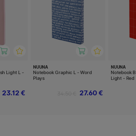
NUUNA
NUUNA
h Light L -
Notebook Graphic L - Word
Notebook B
Plays
Light - Red
23.12 €
27.60 €
34.50 €