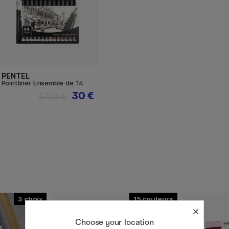
PENTEL
Pointliner Ensemble de 14
30 €
37.50 €
3
15
Choose your location