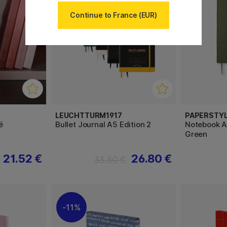
Continue to France (EUR)
LEUCHTTURM1917
PAPERSTY
é
Bullet Journal A5 Edition 2
Notebook A4
Green
21.52 €
26.80 €
33.50 €
11%