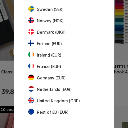
Sweden (SEK)
Norway (NOK)
Denmark (DKK)
Finland (EUR)
Ireland (EUR)
France (EUR)
LEUCHTTURM1917
LEUCHTTU
 Classic
Notebook A5 Medium Dotted
Notebook A
Germany (EUR)
Netherlands (EUR)
39.80 €
27.50 €
United Kingdom (GBP)
20
2
Rest of EU (EUR)
11%