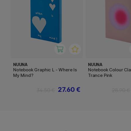
NUUNA
NUUNA
Notebook Graphic L - Where Is
Notebook Colour Clas
My Mind?
Trance Pink
27.60 €
34.50 €
28.90 €