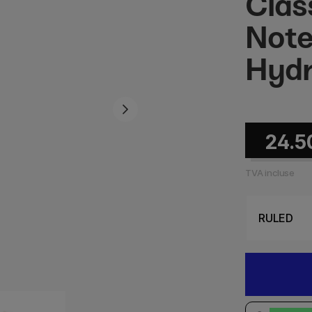
Clas
Note
Hydr
24.5
TVA incluse