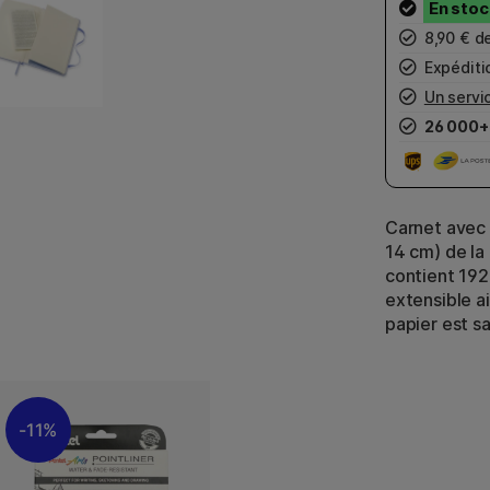
8,90 € d
Expéditio
Un servic
26 000+
Carnet avec 
14 cm) de la
contient 192
extensible ai
papier est sa
11%