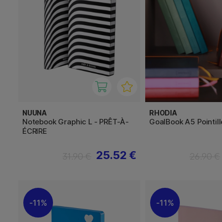
NUUNA
RHODIA
Notebook Graphic L - PRÊT-À-
GoalBook A5 Pointill
ÉCRIRE
25.52 €
31.90 €
26.90 €
11%
11%