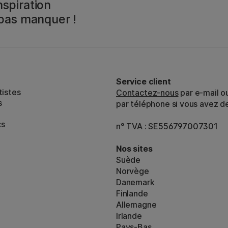
spiration
 pas manquer !
Service client
tistes
Contactez-nous
par e-mail o
s
par téléphone si vous avez d
cs
n° TVA : SE556797007301
Nos sites
Suède
Norvège
Danemark
Finlande
Allemagne
Irlande
Pays-Bas