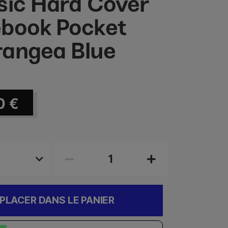
sic Hard Cover
book Pocket
angea Blue
0
€
PLACER DANS LE PANIER