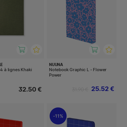
LE
NUUNA
 à lignes Khaki
Notebook Graphic L - Flower
Power
25.52 €
32.50 €
31.90 €
11%