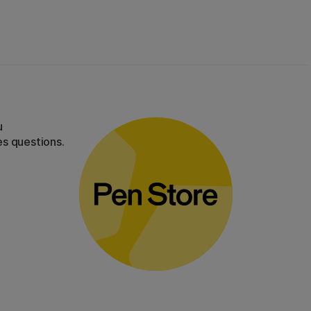
u
es questions.