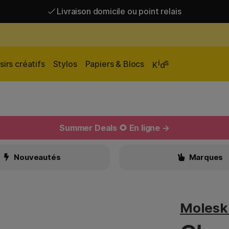
Livraison domicile ou point relais
Livraison gratuite à partir de 95 €*
Livraison domicile ou point relais
i
s
sirs créatifs
Stylos
Papiers & Blocs
K
d
Summer Deals 🌻 En ligne →
Nouveautés
Marques
Molesk