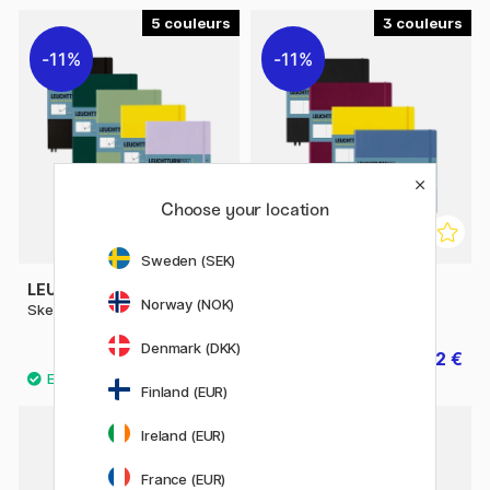
5
3
11%
11%
Choose your location
Sweden (SEK)
LEUCHTTURM1917
LEUCHTTURM1917
Norway (NOK)
Sketchbook A4+
Sketchbook Square
Denmark (DKK)
27.92 €
25.52 €
34.90 €
31.90 €
Finland (EUR)
Ireland (EUR)
11%
France (EUR)