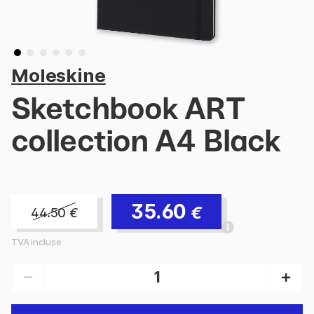
Moleskine
Sketchbook ART
collection A4 Black
35.60
€
44.50
€
TVA incluse