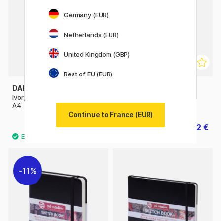
Germany (EUR)
Netherlands (EUR)
United Kingdom (GBP)
Rest of EU (EUR)
DALER-ROWNEY
ART CREATION
Ivory Sketchbook Softcover
Sketchbook A4
A4
Continue to France (EUR)
30.50 €
14.32 €
17.90 €
11%