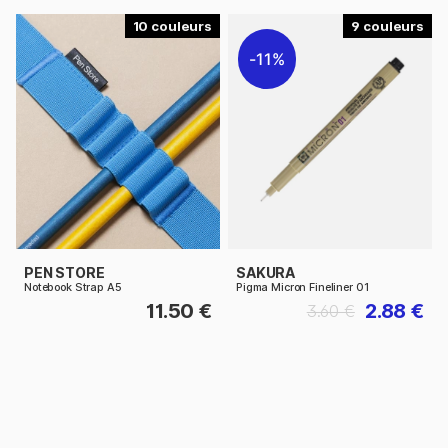
10
9
11%
PEN STORE
SAKURA
Notebook Strap A5
Pigma Micron Fineliner 01
11.50 €
2.88 €
3.60 €