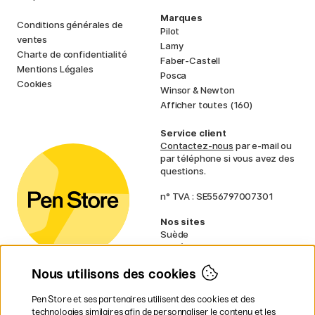
Marques
Conditions générales de
Pilot
ventes
Lamy
Charte de confidentialité
Faber-Castell
Mentions Légales
Posca
Cookies
Winsor & Newton
Afficher toutes (160)
Service client
Contactez-nous
par e-mail ou
par téléphone si vous avez des
questions.
n° TVA : SE556797007301
Nos sites
Suède
Norvège
Danemark
Nous utilisons des cookies
Finlande
Allemagne
Irlande
Pen Store et ses partenaires utilisent des cookies et des
Pays-Bas
technologies similaires afin de personnaliser le contenu et les