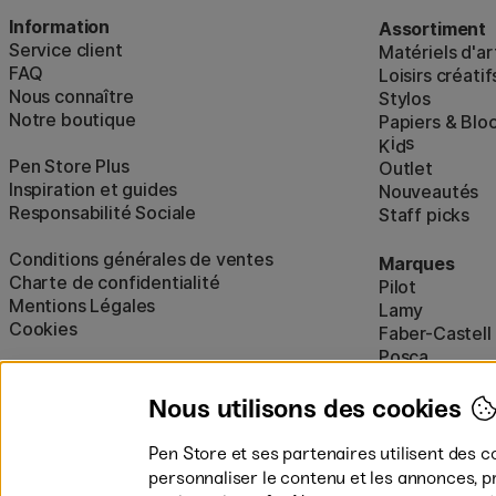
Information
Assortiment
Service client
Matériels d'ar
FAQ
Loisirs créatif
Nous connaître
Stylos
Notre boutique
Papiers & Blo
i
s
K
d
Pen Store Plus
Outlet
Inspiration et guides
Nouveautés
Responsabilité Sociale
Staff picks
Conditions générales de ventes
Marques
Charte de confidentialité
Pilot
Mentions Légales
Lamy
Cookies
Faber-Castell
Posca
Winsor & New
Afficher tout
Nous utilisons des cookies
Pen Store et ses partenaires utilisent des c
personnaliser le contenu et les annonces, p