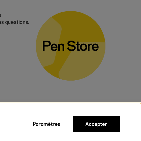
u
es questions.
Paramètres
Accepter
iques
ux.