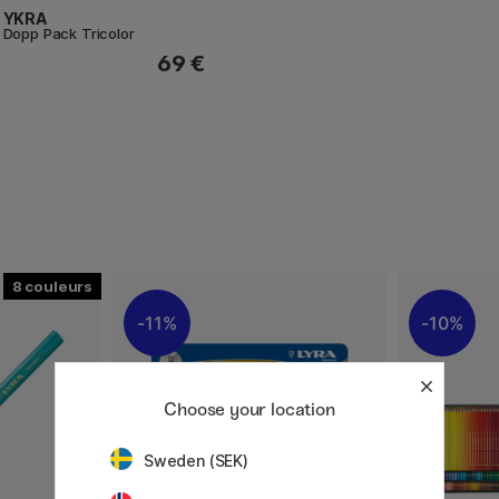
YKRA
Dopp Pack Tricolor
69 €
8
11%
10%
Choose your location
Sweden (SEK)