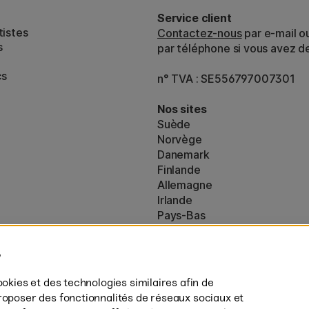
Service client
tistes
Contactez-nous
par e-mail o
s
par téléphone si vous avez d
cs
n° TVA : SE556797007301
Nos sites
Suède
Norvège
Danemark
Finlande
Allemagne
Irlande
Pays-Bas
Royaume-Uni
ton
UE
es (160)
* Des
conditions de livraison
spécif
ookies et des technologies similaires afin de
s’appliquent aux produits volumine
roposer des fonctionnalités de réseaux sociaux et