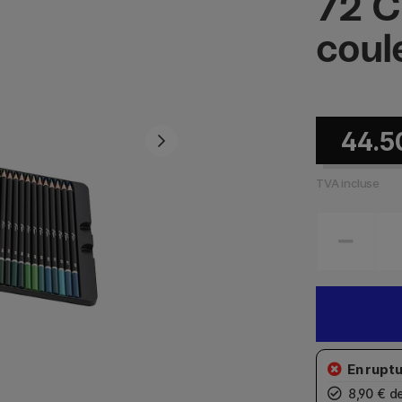
72 C
coul
44.5
TVA incluse
8,90 € d