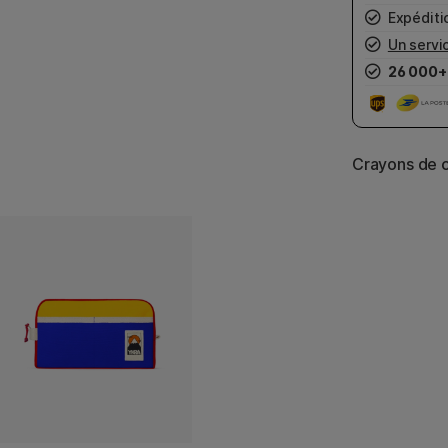
Expéditio
Un servic
26 000+
Crayons de c