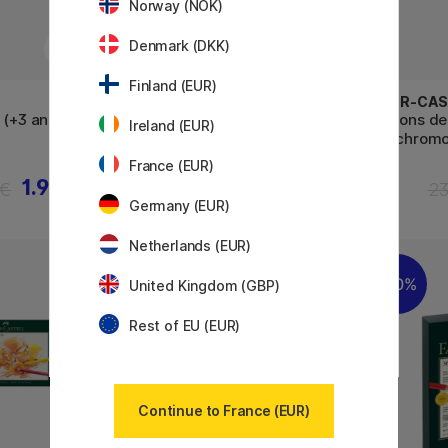
Norway (NOK)
Denmark (DKK)
Finland (EUR)
LYRA
FABER-CAS
 (+3 ans)
Super Ferby (+3 ans) Lot de 18
Crayons de
Ireland (EUR)
Polychromo
France (EUR)
1.92 €
41.52 €
 €
51.90 €
23
Germany (EUR)
Netherlands (EUR)
120
20%
United Kingdom (GBP)
Rest of EU (EUR)
Continue to France (EUR)