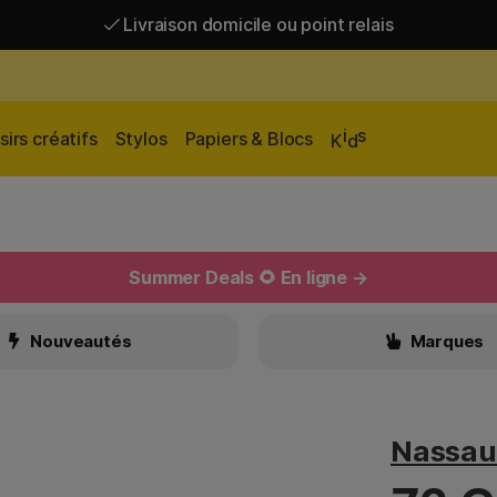
Livraison domicile ou point relais
Livraison gratuite à partir de 95 €*
Livraison domicile ou point relais
i
s
sirs créatifs
Stylos
Papiers & Blocs
K
d
Summer Deals 🌻 En ligne →
Nouveautés
Marques
Nassau 