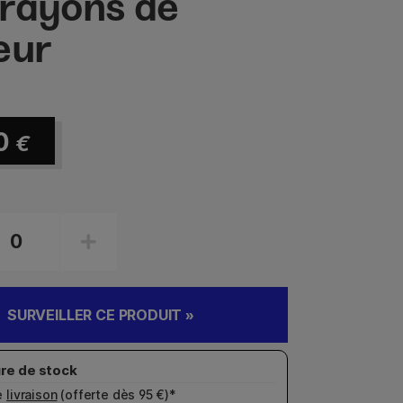
rayons de
eur
0
€
SURVEILLER CE PRODUIT »
e
livraison
(offerte dès 95 €)*