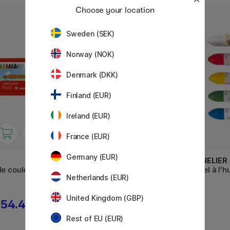
Choose your location
22%
Sweden (SEK)
Norway (NOK)
Denmark (DKK)
Finland (EUR)
Ireland (EUR)
France (EUR)
Germany (EUR)
PENTEL
SENNELIER
de couleur
Pastel à l'huile Fluo Ensemble
Pastel à l'h
Netherlands (EUR)
de 6
United Kingdom (GBP)
54.45 €
3.50 €
5 €
Rest of EU (EUR)