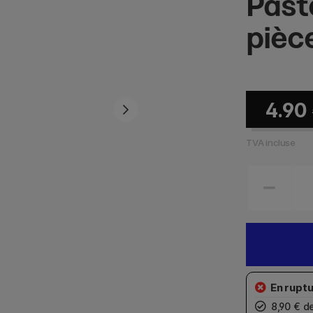
Past
pièc
4.90
TVA incluse
8,90 € d