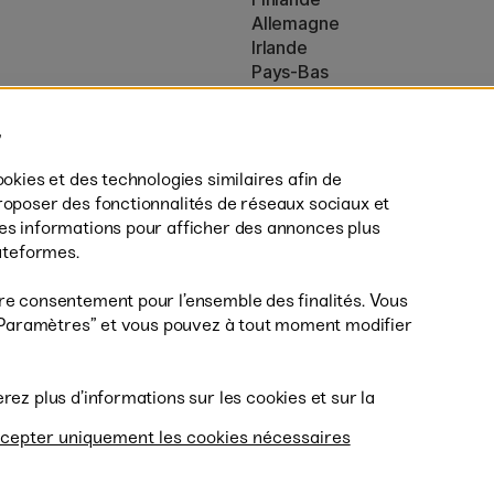
Allemagne
Irlande
Pays-Bas
Royaume-Uni
ton
UE
es (160)
* Des
conditions de livraison
spécif
ookies et des technologies similaires afin de
s’appliquent aux produits volumine
roposer des fonctionnalités de réseaux sociaux et
des informations pour afficher des annonces plus
lateformes.
re consentement pour l’ensemble des finalités. Vous
r ”Paramètres” et vous pouvez à tout moment modifier
Livrais
erez plus d’informations sur les cookies et sur la
cepter uniquement les cookies nécessaires