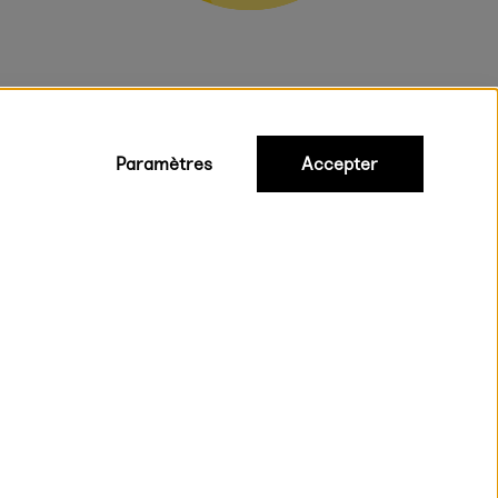
Paramètres
Accepter
iques
ux.
on rapide et gratuite à partir de 95 €