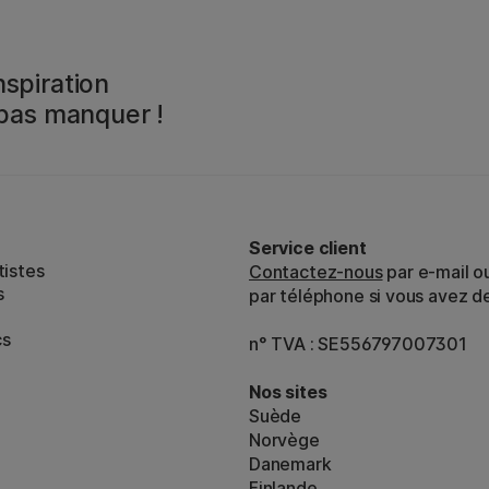
spiration
 pas manquer !
Service client
tistes
Contactez-nous
par e-mail o
s
par téléphone si vous avez d
cs
n° TVA : SE556797007301
Nos sites
Suède
Norvège
Danemark
Finlande