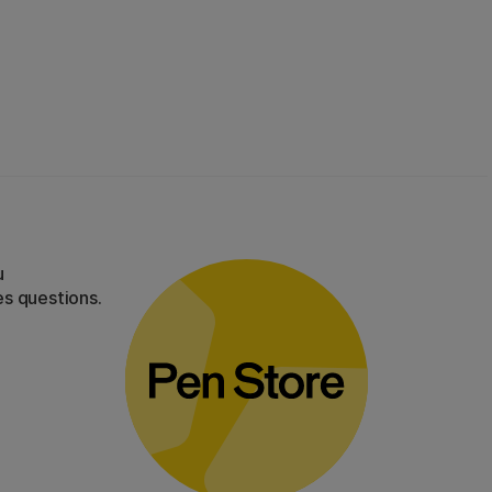
u
es questions.