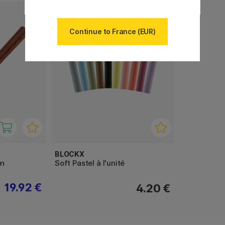
204
Continue to France (EUR)
BLOCKX
on
Soft Pastel à l'unité
19.92 €
4.20 €