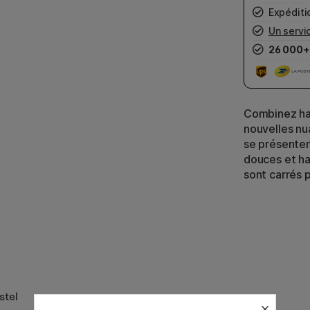
Expéditio
Un servic
26 000+
Combinez ha
nouvelles nu
se présenten
douces et ha
sont carrés 
stel