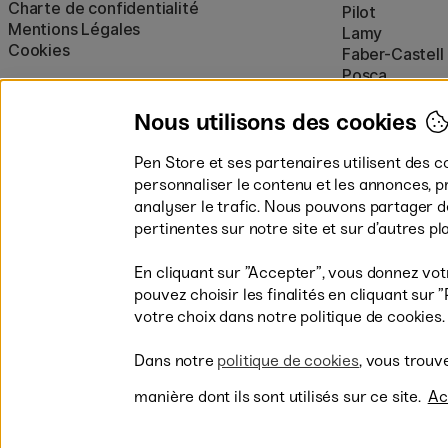
Charte de confidentialité
Pilot
Mentions Légales
Lamy
Cookies
Faber-Castell
Posca
Winsor & New
Afficher tout
Nous utilisons des cookies
Pen Store et ses partenaires utilisent des c
personnaliser le contenu et les annonces, p
analyser le trafic. Nous pouvons partager 
pertinentes sur notre site et sur d’autres p
En cliquant sur ”Accepter”, vous donnez vot
pouvez choisir les finalités en cliquant su
Les modes de paiement
votre choix dans notre politique de cookies.
Dans notre
politique de cookies
, vous trouv
manière dont ils sont utilisés sur ce site.
Ac