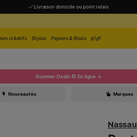
Livraison domicile ou point relais
Livraison gratuite à partir de 95 €*
Livraison domicile ou point relais
i
s
sirs créatifs
Stylos
Papiers & Blocs
K
d
Summer Deals 🌻 En ligne →
Nouveautés
Marques
Nassau 