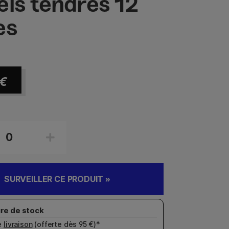
els tendres 12
es
€
SURVEILLER CE PRODUIT »
e
livraison
(offerte dès 95 €)*