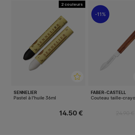
2
11%
SENNELIER
FABER-CASTELL
Pastel à l'huile 36ml
Couteau taille-cray
14.50 €
24.90 €