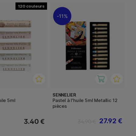
120
11%
SENNELIER
uile 5ml
Pastel à l'huile 5ml Metallic 12
pièces
27.92 €
3.40 €
34.90 €