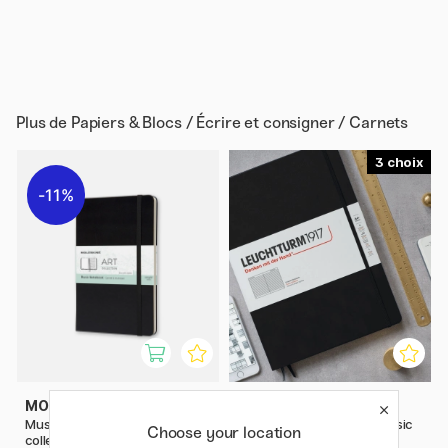
Plus de
Papiers & Blocs / Écrire et consigner / Carnets
3
11%
MOLESKINE
LEUCHTTURM1917
Music Notebook ART
Notebook A4 Master Classic
Choose your location
collection Large Black