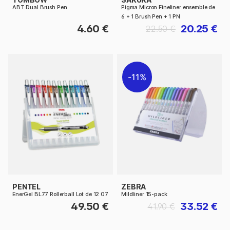
ABT Dual Brush Pen
Pigma Micron Fineliner ensemble de
6 + 1 Brush Pen + 1 PN
4.60 €
20.25 €
22.50 €
11%
PENTEL
ZEBRA
EnerGel BL77 Rollerball Lot de 12 07
Mildliner 15-pack
49.50 €
33.52 €
41.90 €