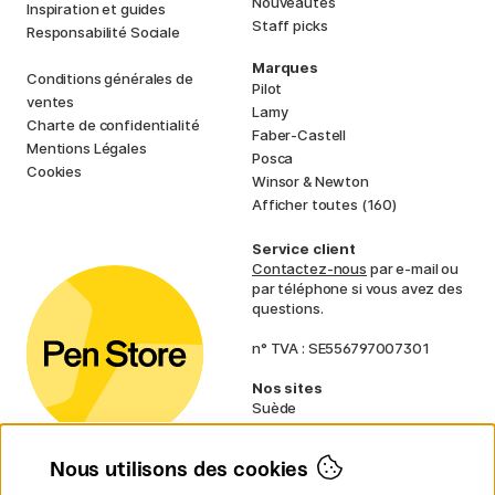
Nouveautés
Inspiration et guides
Staff picks
Responsabilité Sociale
Marques
Conditions générales de
Pilot
ventes
Lamy
Charte de confidentialité
Faber-Castell
Mentions Légales
Posca
Cookies
Winsor & Newton
Afficher toutes (160)
Service client
Contactez-nous
par e-mail ou
par téléphone si vous avez des
questions.
n° TVA : SE556797007301
Nos sites
Suède
Norvège
Danemark
Nous utilisons des cookies
Finlande
Allemagne