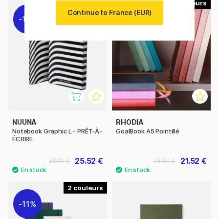
20
Continue to France (EUR)
11%
11%
NUUNA
RHODIA
Notebook Graphic L - PRÊT-À-
GoalBook A5 Pointillé
ÉCRIRE
25.52 €
21.52 €
31.90 €
26.90 €
2
11%