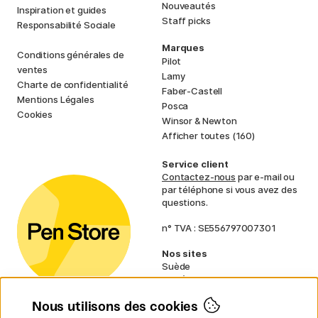
Nouveautés
Inspiration et guides
Staff picks
Responsabilité Sociale
Marques
Conditions générales de
Pilot
ventes
Lamy
Charte de confidentialité
Faber-Castell
Mentions Légales
Posca
Cookies
Winsor & Newton
Afficher toutes (160)
Service client
Contactez-nous
par e-mail ou
par téléphone si vous avez des
questions.
n° TVA : SE556797007301
Nos sites
Suède
Norvège
Danemark
Nous utilisons des cookies
Finlande
Allemagne