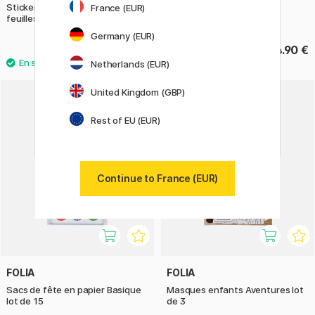
Stickers souples Espace 2
Carte de vœux Bouquet
France (EUR)
feuilles
Germany (EUR)
4 €
4.90 €
Netherlands (EUR)
United Kingdom (GBP)
Rest of EU (EUR)
Continue to France (EUR)
FOLIA
FOLIA
Sacs de fête en papier Basique
Masques enfants Aventures lot
lot de 15
de 3