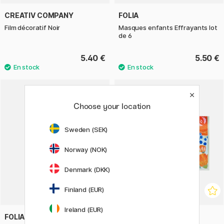
CREATIV COMPANY
FOLIA
Film décoratif Noir
Masques enfants Effrayants lot
de 6
5.40 €
5.50 €
Choose your location
Sweden (SEK)
Norway (NOK)
Denmark (DKK)
Finland (EUR)
Ireland (EUR)
FOLIA
GREETING LIFE