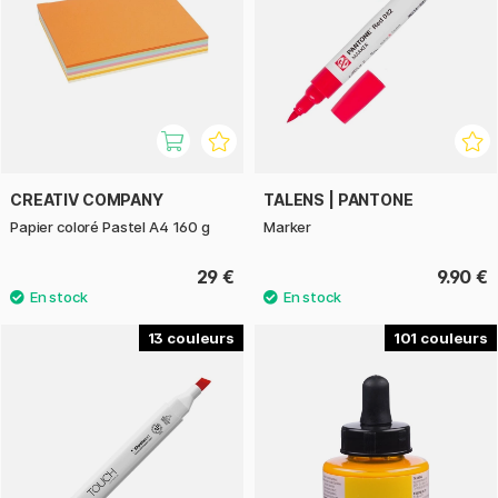
CREATIV COMPANY
TALENS | PANTONE
Papier coloré Pastel A4 160 g
Marker
29 €
9.90 €
13
101