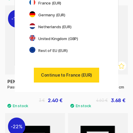
France (EUR)
Germany (EUR)
11%
11%
Netherlands (EUR)
United Kingdom (GBP)
Rest of EU (EUR)
Continue to France (EUR)
PEN STORE
PEN STORE
Passe-partout Noir 13x18 cm
Passe-partout Noir 20x25 cm
2.40 €
3.68 €
3 €
4.60 €
22%