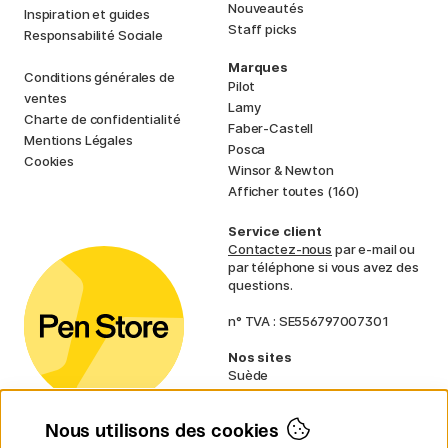
Nouveautés
Inspiration et guides
Staff picks
Responsabilité Sociale
Marques
Conditions générales de
Pilot
ventes
Lamy
Charte de confidentialité
Faber-Castell
Mentions Légales
Posca
Cookies
Winsor & Newton
Afficher toutes (160)
Service client
Contactez-nous
par e-mail ou
par téléphone si vous avez des
questions.
n° TVA : SE556797007301
Nos sites
Suède
Norvège
Danemark
Nous utilisons des cookies
Finlande
Allemagne