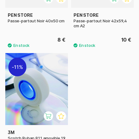
PEN STORE
PEN STORE
Passe-partout Noir 40x50 cm
Passe-partout Noir 42x59,4
cm A2
8 €
10 €
11%
3M
Scotch Ruban 811 amovible 19