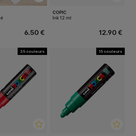
COPIC
té
Ink 12 ml
6.50 €
12.90 €
35
15