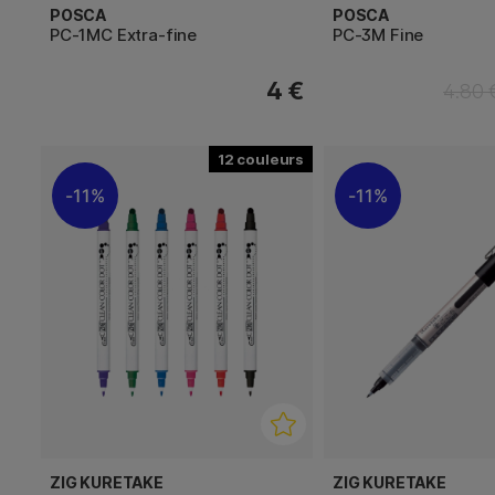
POSCA
POSCA
PC-1MC Extra-fine
PC-3M Fine
4 €
4.80 
12
11%
11%
ZIG KURETAKE
ZIG KURETAKE