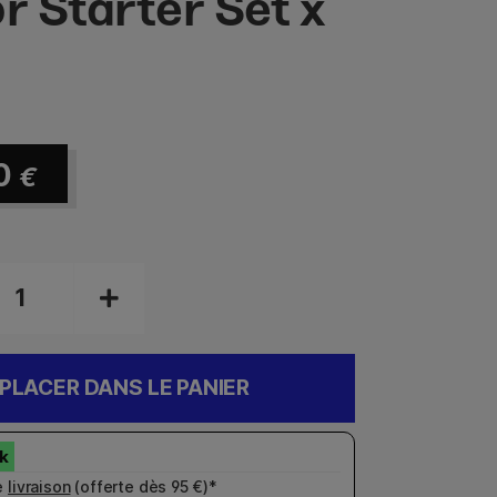
or Starter Set x
0
€
PLACER DANS LE PANIER
e
livraison
(offerte dès 95 €)*