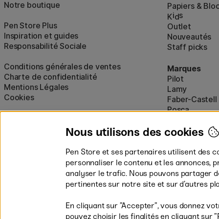
Notre boutique
Papiers & Blo
i
s
K
d
Pen Store Plus
Outlet
Inspiration et guides
Nouveautés
Responsabilité Sociale
Staff picks
Conditions générales de ventes
Marques
Charte de confidentialité
Pilot
Mentions Légales
Lamy
Cookies
Faber-Castell
Posca
Winsor & New
Afficher tout
Nous utilisons des cookies
Pen Store et ses partenaires utilisent des c
personnaliser le contenu et les annonces, p
analyser le trafic. Nous pouvons partager 
pertinentes sur notre site et sur d’autres p
En cliquant sur ”Accepter”, vous donnez vot
pouvez choisir les finalités en cliquant su
Les modes de paiement