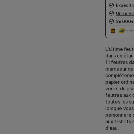
Expéditio
Un servic
26 000+
L'ultime feu
dans un étui
11 feutres da
marqueur qui
complètemen
papier ordin
verre, du pla
feutres aux 
toutes les su
lorsque vous
personnelle 
aux t-shirts 
d'eau.