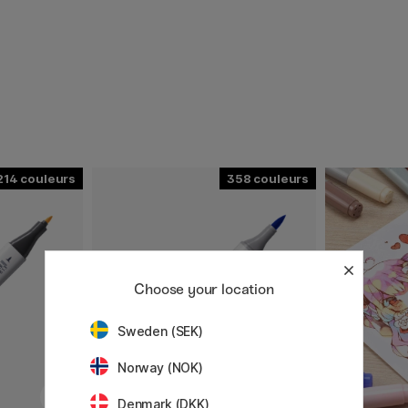
214
358
Choose your location
Sweden (SEK)
Norway (NOK)
Denmark (DKK)