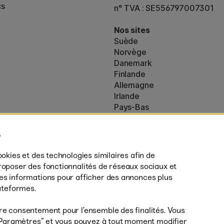
cs
n° TVA : SE556797007301
Nos sites
Suède
Norvège
Danemark
Finlande
Allemagne
Irlande
Pays-Bas
Royaume-Uni
ton
UE
es (160)
* Des
conditions de livraison
spécif
ookies et des technologies similaires afin de
s’appliquent aux produits volumine
roposer des fonctionnalités de réseaux sociaux et
des informations pour afficher des annonces plus
lateformes.
re consentement pour l’ensemble des finalités. Vous
r ”Paramètres” et vous pouvez à tout moment modifier
Livrais