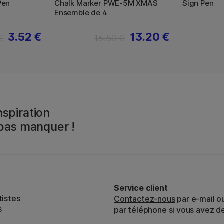
Pen
Chalk Marker PWE-5M XMAS
Sign Pen
Ensemble de 4
3.52 €
13.20 €
€
16.50 €
spiration
 pas manquer !
Service client
tistes
Contactez-nous
par e-mail o
s
par téléphone si vous avez d