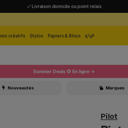
Livraison domicile ou point relais
Livraison gratuite à partir de 95 €*
Livraison domicile ou point relais
i
s
sirs créatifs
Stylos
Papiers & Blocs
K
d
Summer Deals 🌻 En ligne →
Nouveautés
Marques
Pilot