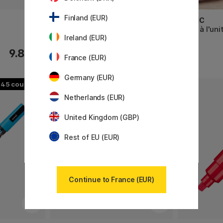
Finland (EUR)
COPIC
COPIC
Sketch à l'unité
Ciao à l'uni
Ireland (EUR)
9.80 €
9.80 €
France (EUR)
Germany (EUR)
45
56
Netherlands (EUR)
United Kingdom (GBP)
Rest of EU (EUR)
Continue to France (EUR)