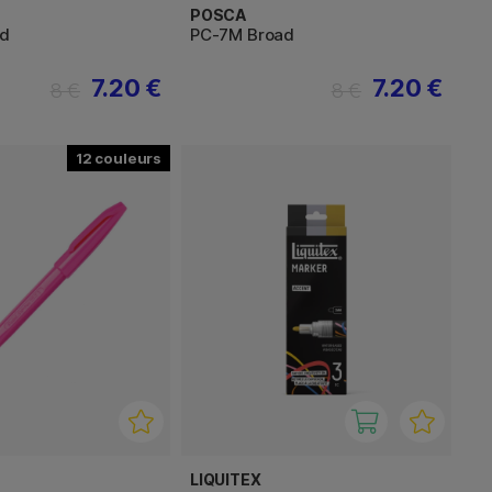
POSCA
ad
PC-7M Broad
7.20 €
7.20 €
8 €
8 €
12
LIQUITEX