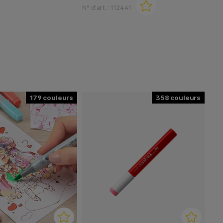
N° d'art. :
112441
179
358