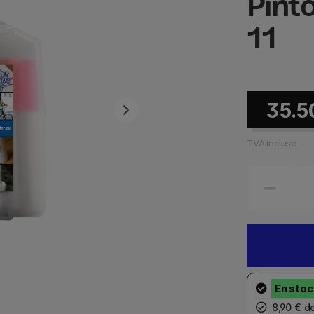
Pint
11
35.5
TVA incluse
8,90 € d