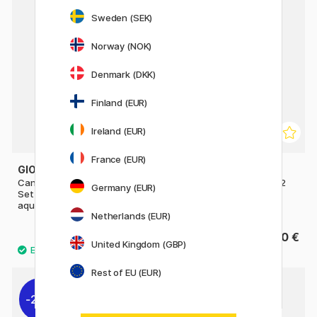
Sweden (SEK)
Norway (NOK)
Denmark (DKK)
Finland (EUR)
Ireland (EUR)
France (EUR)
GIOTTO
PRIMO
Candy Collection Acquerelli
Aquarelle Palette Lot de 12
Germany (EUR)
Set de 12 peintures
Ø25 + pinceau
aquarelles
Netherlands (EUR)
6 €
4.80 €
United Kingdom (GBP)
Rest of EU (EUR)
22%