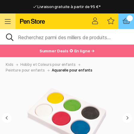
Livraison gratuite à partir de 95 €*
Livraison gratuite à partir de 95 €*
Livraison domicile ou point relais
Livraison domicile ou point relais
Summer Deals 🌻 En ligne →
Kids
Hobby et Coleurs pour enfants
Peinture pour enfants
Aquarelle pour enfants