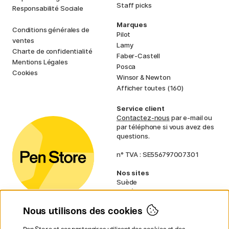
Staff picks
Responsabilité Sociale
Marques
Conditions générales de
Pilot
ventes
Lamy
Charte de confidentialité
Faber-Castell
Mentions Légales
Posca
Cookies
Winsor & Newton
Afficher toutes (160)
Service client
Contactez-nous
par e-mail ou
par téléphone si vous avez des
questions.
n° TVA : SE556797007301
Nos sites
Suède
Norvège
Danemark
Nous utilisons des cookies
Finlande
Allemagne
Irlande