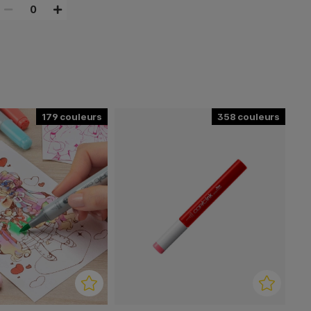
0
179
358