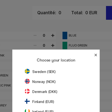
Quantité:
0
Total:
0
EUR
0
BLUE
0
N
FLUO GREEN
0
INK
FLUO RED
Choose your location
0
GREY
Sweden (SEK)
0
GREEN
LIGHT ORANGE
Norway (NOK)
0
IC PINK
METALLIC RED
Denmark (DKK)
0
RED
Finland (EUR)
0
GREY
STRAW YELLOW
Ireland (EUR)