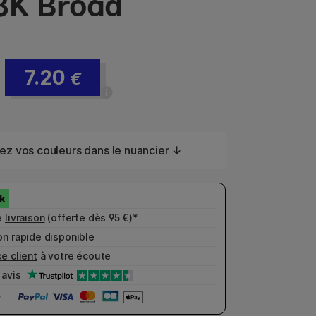
8K Broad
7.20
€
ez vos couleurs dans le nuancier ↓
e
livraison
(offerte dès 95 €)*
n rapide disponible
e client
à votre écoute
avis