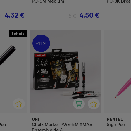
PC-5M Medium
PC-8K Bro
4.32 €
4.50 €
€
5 €
1
11%
UNI
PENTEL
Pen
Chalk Marker PWE-5M XMAS
Sign Pen
Ensemble de 4