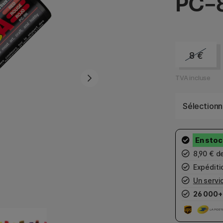
PC-
8
€
TVA incluse
Sélectionn
8,90 € d
Expéditio
Un servic
26 000+