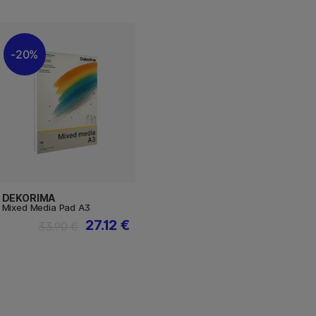
20%
DEKORIMA
Mixed Media Pad A3
27.12 €
33.90 €