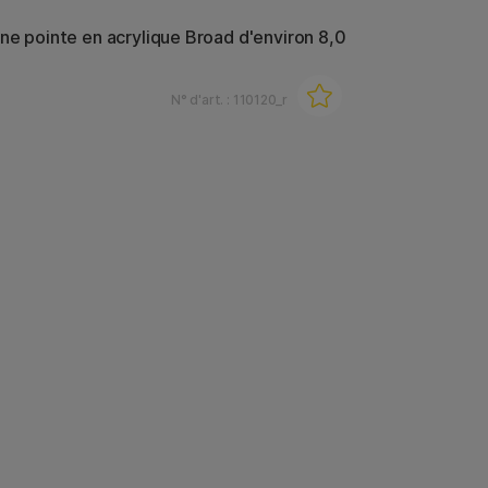
ne pointe en acrylique Broad d'environ 8,0
N° d'art. :
110120_r