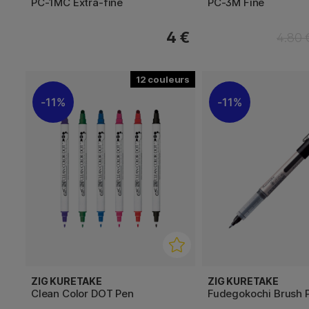
PC-1MC Extra-fine
PC-3M Fine
4 €
4.80 
12
11%
11%
ZIG KURETAKE
ZIG KURETAKE
Clean Color DOT Pen
Fudegokochi Brush 