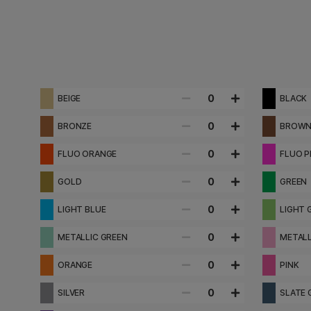
0
BEIGE
BLACK
0
BRONZE
BROW
0
FLUO ORANGE
FLUO P
0
GOLD
GREEN
0
LIGHT BLUE
LIGHT 
0
METALLIC GREEN
METALL
0
ORANGE
PINK
0
SILVER
SLATE 