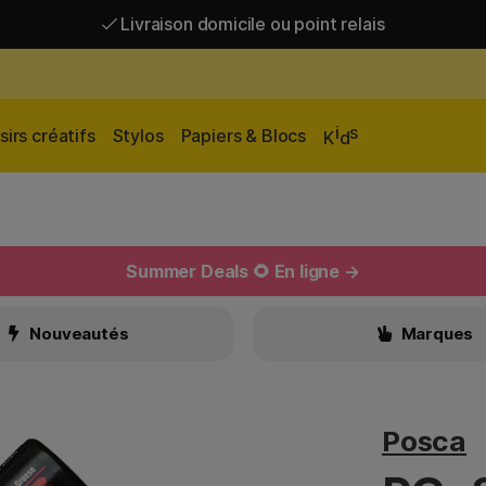
Livraison domicile ou point relais
Livraison gratuite à partir de 95 €*
Livraison domicile ou point relais
i
s
sirs créatifs
Stylos
Papiers & Blocs
K
d
Summer Deals 🌻 En ligne →
Nouveautés
Marques
Posca