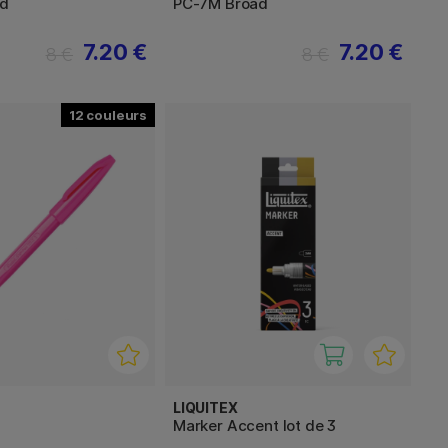
ad
PC-7M Broad
7.20 €
7.20 €
8 €
8 €
12
LIQUITEX
Marker Accent lot de 3