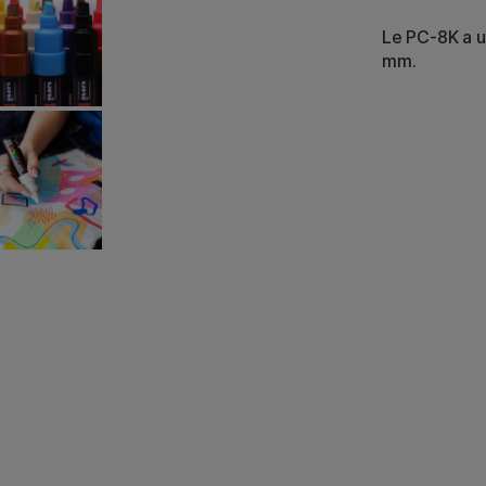
Le PC-8K a u
mm.