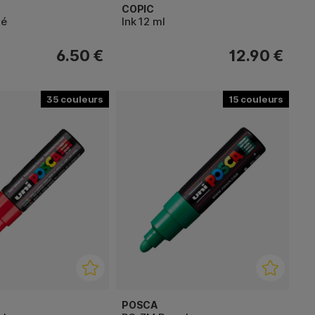
COPIC
té
Ink 12 ml
6.50 €
12.90 €
35
15
POSCA