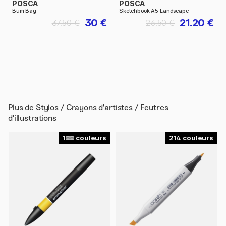
POSCA
POSCA
Bum Bag
Sketchbook A5 Landscape
30 €
21.20 €
37.50 €
26.50 €
Plus de
Stylos / Crayons d'artistes / Feutres
d'illustrations
188
214