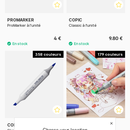
PROMARKER
COPIC
ProMarker à l'unité
Classic à l'unité
4 €
9.80 €
358
179
COPIC
COPIC
Choose your location