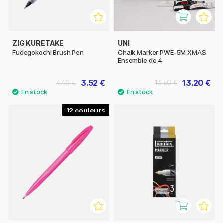
ZIG KURETAKE
UNI
Fudegokochi Brush Pen
Chalk Marker PWE-5M XMAS
Ensemble de 4
3.52 €
13.20 €
4.40 €
16.50 €
12