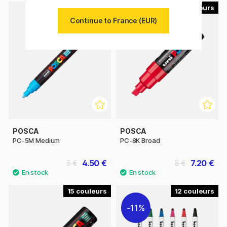
56
35
Continue to France (EUR)
POSCA
POSCA
PC-5M Medium
PC-8K Broad
4.50 €
7.20 €
5 €
8 €
15
12
11%