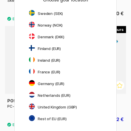
Sketch à l'unité
Ciao à l'unité
9.80 €
6.50 €
Sweden (SEK)
Norway (NOK)
29
45
Denmark (DKK)
Finland (EUR)
Ireland (EUR)
France (EUR)
Germany (EUR)
Netherlands (EUR)
POSCA
POSCA
PC-1MC Extra-fine
PC-3M Fine
United Kingdom (GBP)
Rest of EU (EUR)
4 €
4.32 €
4.80 €