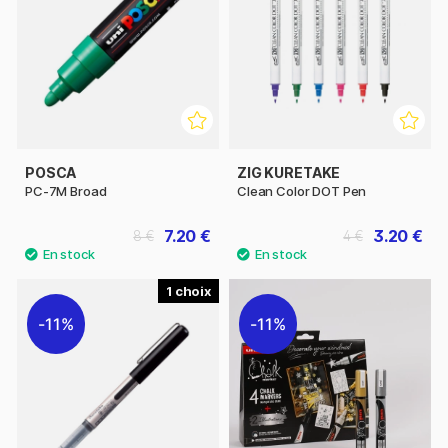
POSCA
ZIG KURETAKE
PC-7M Broad
Clean Color DOT Pen
7.20 €
3.20 €
8 €
4 €
1
11%
11%