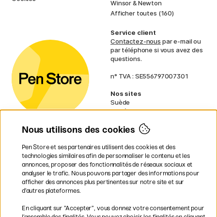
Winsor & Newton
Afficher toutes (160)
Service client
Contactez-nous
par e-mail ou
par téléphone si vous avez des
questions.
n° TVA : SE556797007301
Nos sites
Suède
Norvège
Danemark
Nous utilisons des cookies
Finlande
Allemagne
Irlande
Pen Store et ses partenaires utilisent des cookies et des
Pays-Bas
technologies similaires afin de personnaliser le contenu et les
Royaume-Uni
annonces, proposer des fonctionnalités de réseaux sociaux et
UE
analyser le trafic. Nous pouvons partager des informations pour
afficher des annonces plus pertinentes sur notre site et sur
* Des
conditions de livraison
d’autres plateformes.
spécifiques s’appliquent aux produits
En cliquant sur ”Accepter”, vous donnez votre consentement pour
volumineux.
l’ensemble des finalités. Vous pouvez choisir les finalités en cliquant