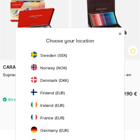
Choose your location
Sweden (SEK)
CARAN D'ACHE
CARAN D'ACHE
Norway (NOK)
Supracolor Aquarelle lot de 30
Supracolor Aquarelle Boîte en
bois de 120 pièces
Denmark (DKK)
Finland (EUR)
113.90 €
749.90 €
Ireland (EUR)
France (EUR)
Germany (EUR)