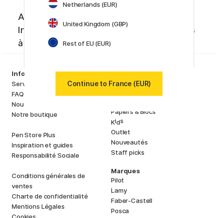
Netherlands (EUR)
Abonnez-vous à notre newsletter.
United Kingdom (GBP)
Inspiration créative, nouveautés et offres
à ne pas manquer !
Rest of EU (EUR)
Assortiment
Information
Matériels d'artistes
Continue to France (EUR)
Service client
Loisirs créatifs
FAQ
Stylos
Nous connaître
Papiers & Blocs
Notre boutique
i
s
K
d
Outlet
Pen Store Plus
Nouveautés
Inspiration et guides
Staff picks
Responsabilité Sociale
Marques
Conditions générales de
Pilot
ventes
Lamy
Charte de confidentialité
Faber-Castell
Mentions Légales
Posca
Cookies