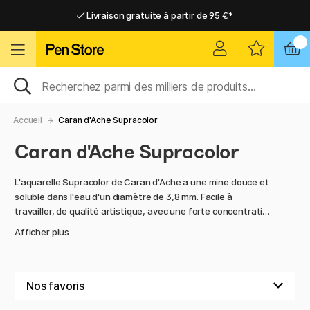
Livraison gratuite à partir de 95 €*
Livraison gratuite à partir de 95 €*
Livraison domicile ou point relais
Livraison domicile ou point relais
Accueil
Caran d'Ache Supracolor
Caran d'Ache Supracolor
L'aquarelle Supracolor de Caran d'Ache a une mine douce et
soluble dans l'eau d'un diamètre de 3,8 mm. Facile à
travailler, de qualité artistique, avec une forte concentration
de pigments de première qualité et une très bonne
Afficher plus
résistance à la lumière.
Ce crayon aquarelle taillable peut également être utilisé à
sec. Corps en bois de cèdre et laqué dans la couleur du
crayon pour faciliter l'assortiment des couleurs. Développé