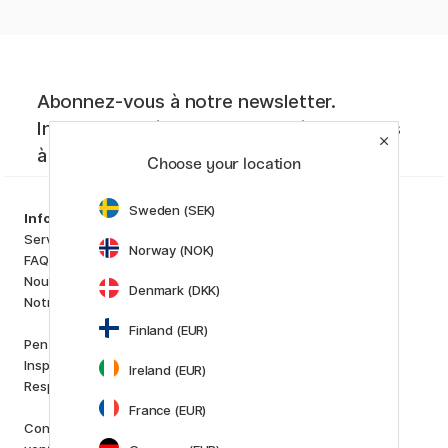
Abonnez-vous à notre newsletter.
Inspiration créative, nouveautés et offres
à ne pas manquer !
Choose your location
Sweden (SEK)
Assortiment
Information
Matériels d'artistes
Service client
Norway (NOK)
Loisirs créatifs
FAQ
Stylos
Nous connaître
Denmark (DKK)
Papiers & Blocs
Notre boutique
i
s
K
d
Finland (EUR)
Outlet
Pen Store Plus
Nouveautés
Inspiration et guides
Ireland (EUR)
Staff picks
Responsabilité Sociale
France (EUR)
Marques
Conditions générales de
Pilot