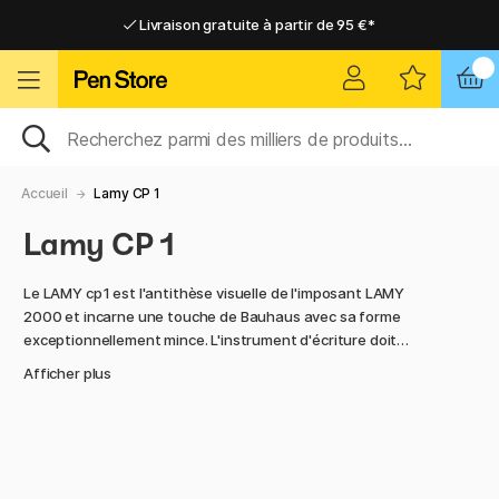
Livraison gratuite à partir de 95 €*
Livraison gratuite à partir de 95 €*
Livraison domicile ou point relais
Livraison domicile ou point relais
Accueil
Lamy CP 1
Lamy CP 1
Le LAMY cp1 est l'antithèse visuelle de l'imposant LAMY
2000 et incarne une touche de Bauhaus avec sa forme
exceptionnellement mince. L'instrument d'écriture doit
également son nom à sa forme strictement cylindrique : «
Afficher plus
stylo cylindrique n° 1 ». Le corps entièrement métallique et
l'agrafe solide en acier inoxydable à ressort en font un
compagnon élégant dans toutes les situations.