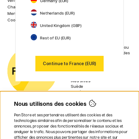
ventes
Germany (EUR)
Lamy
Charte de confidentialité
Faber-Castell
Netherlands (EUR)
Mentions Légales
Posca
Cookies
Winsor & Newton
United Kingdom (GBP)
Afficher toutes (160)
Rest of EU (EUR)
Service client
Contactez-nous
par e-mail ou
par téléphone si vous avez des
questions.
Continue to France (EUR)
n° TVA : SE556797007301
Nos sites
Suède
Norvège
Danemark
Nous utilisons des cookies
Finlande
Allemagne
Irlande
Pen Store et ses partenaires utilisent des cookies et des
Pays-Bas
technologies similaires afin de personnaliser le contenu et les
Royaume-Uni
annonces, proposer des fonctionnalités de réseaux sociaux et
UE
analyser le trafic. Nous pouvons partager des informations pour
afficher des annonces plus pertinentes sur notre site et sur