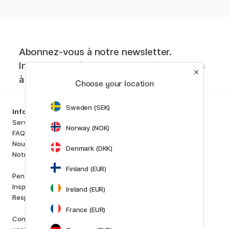
Abonnez-vous à notre newsletter.
Inspiration créative, nouveautés et offres
à ne pas manquer !
Choose your location
Sweden (SEK)
Assortiment
Information
Matériels d'artistes
Service client
Norway (NOK)
Loisirs créatifs
FAQ
Stylos
Nous connaître
Denmark (DKK)
Papiers & Blocs
Notre boutique
i
s
K
d
Finland (EUR)
Outlet
Pen Store Plus
Nouveautés
Inspiration et guides
Ireland (EUR)
Staff picks
Responsabilité Sociale
France (EUR)
Marques
Conditions générales de
Pilot