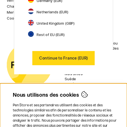
ventes
Germany (EUR)
Lamy
Charte de confidentialité
Faber-Castell
Netherlands (EUR)
Mentions Légales
Posca
Cookies
Winsor & Newton
United Kingdom (GBP)
Afficher toutes (160)
Rest of EU (EUR)
Service client
Contactez-nous
par e-mail ou
par téléphone si vous avez des
questions.
Continue to France (EUR)
n° TVA : SE556797007301
Nos sites
Suède
Norvège
Danemark
Nous utilisons des cookies
Finlande
Allemagne
Irlande
Pen Store et ses partenaires utilisent des cookies et des
Pays-Bas
technologies similaires afin de personnaliser le contenu et les
Royaume-Uni
annonces, proposer des fonctionnalités de réseaux sociaux et
UE
analyser le trafic. Nous pouvons partager des informations pour
afficher des annonces plus pertinentes sur notre site et sur