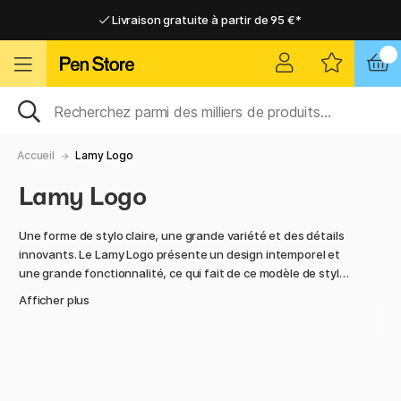
Livraison gratuite à partir de 95 €*
Livraison gratuite à partir de 95 €*
Livraison domicile ou point relais
Livraison domicile ou point relais
Accueil
Lamy Logo
Lamy Logo
Une forme de stylo claire, une grande variété et des détails
innovants. Le Lamy Logo présente un design intemporel et
une grande fonctionnalité, ce qui fait de ce modèle de stylo
un compagnon fiable dans toutes les situations d'écriture.
Afficher plus
Le clip et le bouton-poussoir se fondent ici en une unité
fonctionnelle intégrée. Lamy Logo, c'est l'ingénierie de
poche !