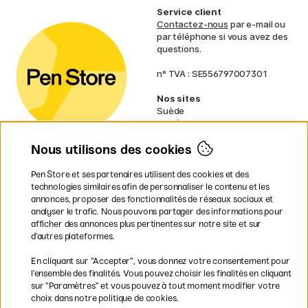
Service client
Contactez-nous
par e-mail ou
par téléphone si vous avez des
questions.
n° TVA : SE556797007301
Nos sites
Suède
Norvège
Danemark
Nous utilisons des cookies
Finlande
Allemagne
Irlande
Pen Store et ses partenaires utilisent des cookies et des
Pays-Bas
technologies similaires afin de personnaliser le contenu et les
Royaume-Uni
annonces, proposer des fonctionnalités de réseaux sociaux et
UE
analyser le trafic. Nous pouvons partager des informations pour
afficher des annonces plus pertinentes sur notre site et sur
* Des
conditions de livraison
d’autres plateformes.
spécifiques s’appliquent aux produits
En cliquant sur ”Accepter”, vous donnez votre consentement pour
volumineux.
l’ensemble des finalités. Vous pouvez choisir les finalités en cliquant
sur ”Paramètres” et vous pouvez à tout moment modifier votre
Les modes de paiement
choix dans notre politique de cookies.