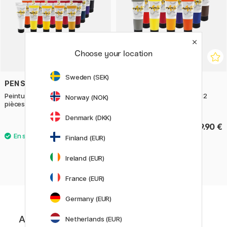
Choose your location
Sweden (SEK)
PEN STORE ARTS
PEN STORE ARTS
Peinture acrylique 120 ml 22
Peinture acrylique 120 ml 12
Norway (NOK)
pièces
pièces
Denmark (DKK)
72.90 €
39.90 €
Finland (EUR)
Ireland (EUR)
France (EUR)
Germany (EUR)
Abonnez-vous à notre newsletter.
Netherlands (EUR)