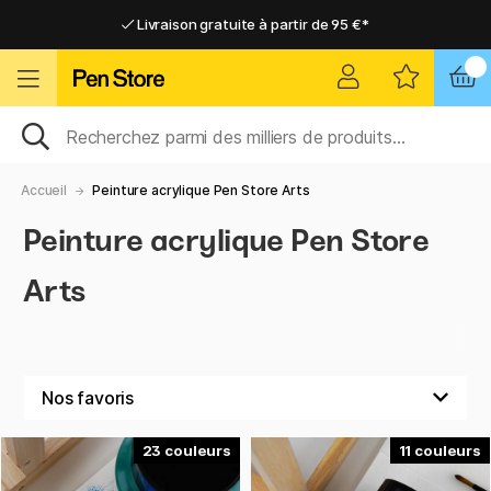
Livraison gratuite à partir de 95 €*
Livraison gratuite à partir de 95 €*
Livraison domicile ou point relais
Livraison domicile ou point relais
Accueil
Peinture acrylique Pen Store Arts
Peinture acrylique Pen Store
Arts
23
11