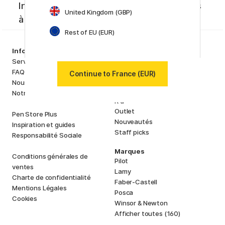
Inspiration créative, nouveautés et offres
United Kingdom (GBP)
à ne pas manquer !
Rest of EU (EUR)
Assortiment
Information
Matériels d'artistes
Service client
Loisirs créatifs
FAQ
Continue to France (EUR)
Stylos
Nous connaître
Papiers & Blocs
Notre boutique
i
s
K
d
Outlet
Pen Store Plus
Nouveautés
Inspiration et guides
Staff picks
Responsabilité Sociale
Marques
Conditions générales de
Pilot
ventes
Lamy
Charte de confidentialité
Faber-Castell
Mentions Légales
Posca
Cookies
Winsor & Newton
Afficher toutes (160)