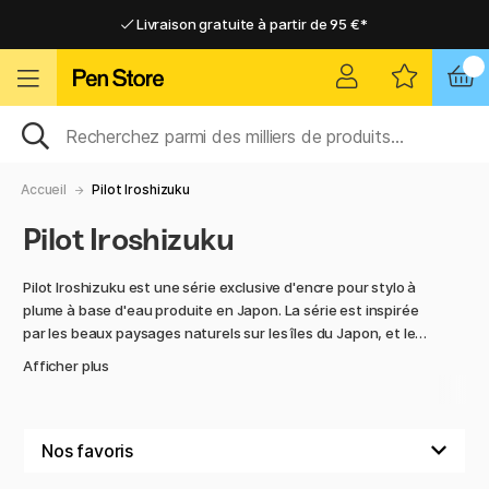
Livraison gratuite à partir de 95 €*
Livraison gratuite à partir de 95 €*
Livraison domicile ou point relais
Livraison domicile ou point relais
Accueil
Pilot Iroshizuku
Pilot Iroshizuku
Pilot Iroshizuku est une série exclusive d'encre pour stylo à
plume à base d'eau produite en Japon. La série est inspirée
par les beaux paysages naturels sur les îles du Japon, et les
noms des couleurs se rattachent à la nature et la
Afficher plus
végétation japonaise.
Iroshizuku est proposé en nombreuses belles couleurs
uniques et convient bien pour celui qui veut une encre avec
flux uniforme, couleur claire et expression exclusive. Elle