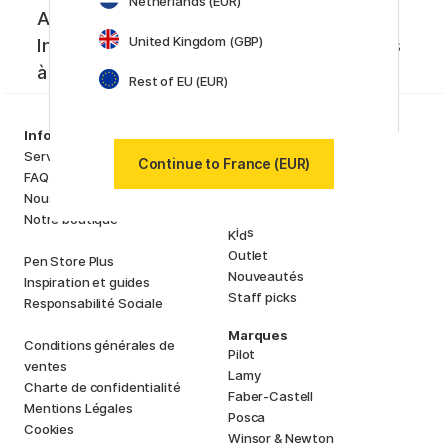
Netherlands (EUR)
Abonnez-vous à notre newsletter.
United Kingdom (GBP)
Inspiration créative, nouveautés et offres
à ne pas manquer !
Rest of EU (EUR)
Assortiment
Information
Matériels d'artistes
Service client
Continue to France (EUR)
Loisirs créatifs
FAQ
Stylos
Nous connaître
Papiers & Blocs
Notre boutique
i
s
K
d
Outlet
Pen Store Plus
Nouveautés
Inspiration et guides
Staff picks
Responsabilité Sociale
Marques
Conditions générales de
Pilot
ventes
Lamy
Charte de confidentialité
Faber-Castell
Mentions Légales
Posca
Cookies
Winsor & Newton