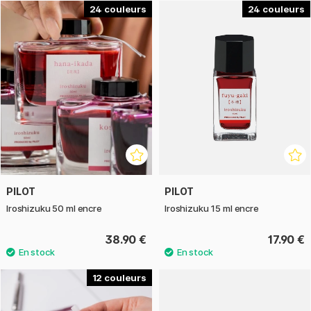
fonctionne aussi bien pour l'écriture quotidienne que pour la
24
24
calligraphie ou l'illustration.
La série comprend encres en 50 ml et 15 ml fioles en verre.
Les fioles à encre sont très élégantes et également
pratiquement formées. Les couleurs sélectionnées sont
également proposées comme patrons pour stylo à plume.
PILOT
PILOT
Iroshizuku 50 ml encre
Iroshizuku 15 ml encre
38.90 €
17.90 €
12