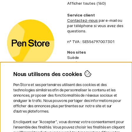
Afficher toutes (160)
Service client
Contactez-nous
par e-mail ou
par téléphone si vous avez des
questions.
n° TVA : SE556797007301
Nos sites
Suède
Norvège
Danemark
Nous utilisons des cookies
Finlande
Allemagne
Irlande
Pen Store et ses partenaires utilisent des cookies et des
Pays-Bas
technologies similaires afin de personnaliser le contenu et les
Royaume-Uni
annonces, proposer des fonctionnalités de réseaux sociaux et
UE
analyser le trafic. Nous pouvons partager des informations pour
afficher des annonces plus pertinentes sur notre site et sur
* Des
conditions de livraison
d’autres plateformes.
spécifiques s’appliquent aux produits
En cliquant sur ”Accepter”, vous donnez votre consentement pour
volumineux.
l’ensemble des finalités. Vous pouvez choisir les finalités en cliquant