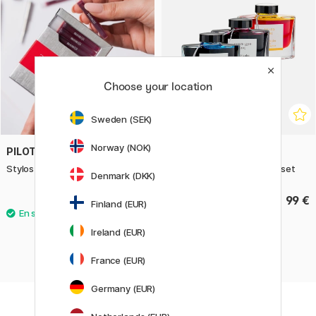
Choose your location
Sweden (SEK)
Norway (NOK)
PILOT
PILOT
Stylos-plume Iroshizuku Lot de 6
Iroshizuku New Colours 3-set
Denmark (DKK)
13.90 €
99 €
Finland (EUR)
Ireland (EUR)
France (EUR)
Germany (EUR)