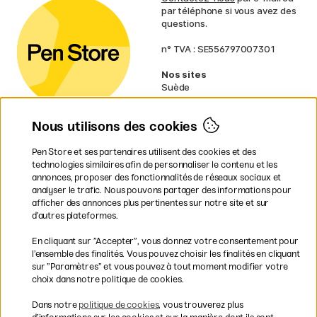
par téléphone si vous avez des
questions.
n° TVA : SE556797007301
Nos sites
Suède
Norvège
Danemark
Nous utilisons des cookies
Finlande
Allemagne
Irlande
Pen Store et ses partenaires utilisent des cookies et des
Pays-Bas
technologies similaires afin de personnaliser le contenu et les
Royaume-Uni
annonces, proposer des fonctionnalités de réseaux sociaux et
UE
analyser le trafic. Nous pouvons partager des informations pour
afficher des annonces plus pertinentes sur notre site et sur
d’autres plateformes.
* Des
conditions de livraison
spécifiques s’appliquent aux produits
En cliquant sur ”Accepter”, vous donnez votre consentement pour
volumineux.
l’ensemble des finalités. Vous pouvez choisir les finalités en cliquant
sur ”Paramètres” et vous pouvez à tout moment modifier votre
Les modes de paiement
choix dans notre politique de cookies.
Dans notre
politique de cookies
, vous trouverez plus