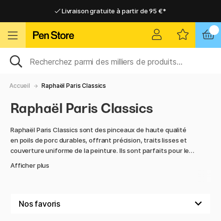
Livraison gratuite à partir de 95 €*
Livraison gratuite à partir de 95 €*
Livraison domicile ou point relais
Livraison domicile ou point relais
Accueil
Raphaël Paris Classics
Raphaël Paris Classics
Raphaël Paris Classics sont des pinceaux de haute qualité
en poils de porc durables, offrant précision, traits lisses et
couverture uniforme de la peinture. Ils sont parfaits pour les
travaux de détail comme pour les surfaces plus larges.
Afficher plus
Les manches en bois sont ergonomiques pour un confort
optimal lors de longues sessions de peinture. Raphaël Paris
Classics sont un choix de premier ordre pour les artistes
professionnels, les étudiants et les amateurs recherchant