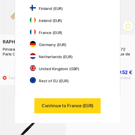
Finland (EUR)
Ireland (EUR)
France (EUR)
RAPHAËL
RAPHAËL
Germany (EUR)
Pinceau en soie de porc 357
Pinceau en soie de porc 3572
Paris Classics Flat taille 10
Paris Classics Pointu Langue de
Netherlands (EUR)
chat taille 6
United Kingdom (GBP)
11.60 €
9.52 €
14.50 €
11.90 €
Rest of EU (EUR)
Continue to France (EUR)