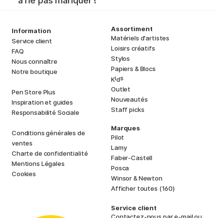
à ne pas manquer !
Assortiment
Information
Matériels d'artistes
Service client
Loisirs créatifs
FAQ
Stylos
Nous connaître
Papiers & Blocs
Notre boutique
i
s
K
d
Outlet
Pen Store Plus
Nouveautés
Inspiration et guides
Staff picks
Responsabilité Sociale
Marques
Conditions générales de
Pilot
ventes
Lamy
Charte de confidentialité
Faber-Castell
Mentions Légales
Posca
Cookies
Winsor & Newton
Afficher toutes (160)
Service client
Contactez-nous
par e-mail ou