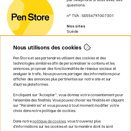
questions.
n° TVA : SE556797007301
Nos sites
Suède
Norvège
Danemark
Nous utilisons des cookies
Finlande
Allemagne
Irlande
Pen Store et ses partenaires utilisent des cookies et des
Pays-Bas
technologies similaires afin de personnaliser le contenu et les
Royaume-Uni
annonces, proposer des fonctionnalités de réseaux sociaux et
UE
analyser le trafic. Nous pouvons partager des informations pour
afficher des annonces plus pertinentes sur notre site et sur
d’autres plateformes.
* Des
conditions de livraison
spécifiques s’appliquent aux produits
En cliquant sur ”Accepter”, vous donnez votre consentement pour
volumineux.
l’ensemble des finalités. Vous pouvez choisir les finalités en cliquant
sur ”Paramètres” et vous pouvez à tout moment modifier votre
Les modes de paiement
choix dans notre politique de cookies.
Dans notre
politique de cookies
, vous trouverez plus
d’informations sur les cookies et sur la manière dont ils sont