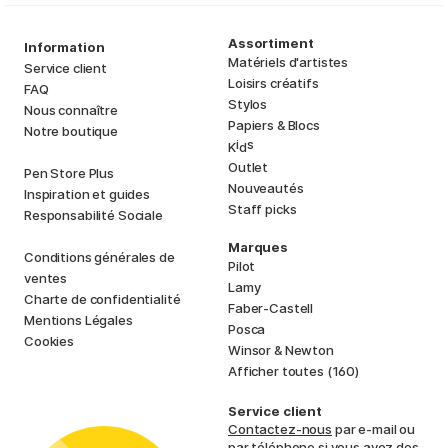
Assortiment
Information
Matériels d'artistes
Service client
Loisirs créatifs
FAQ
Stylos
Nous connaître
Papiers & Blocs
Notre boutique
i
s
K
d
Outlet
Pen Store Plus
Nouveautés
Inspiration et guides
Staff picks
Responsabilité Sociale
Marques
Conditions générales de
Pilot
ventes
Lamy
Charte de confidentialité
Faber-Castell
Mentions Légales
Posca
Cookies
Winsor & Newton
Afficher toutes (160)
Service client
Contactez-nous
par e-mail ou
par téléphone si vous avez des