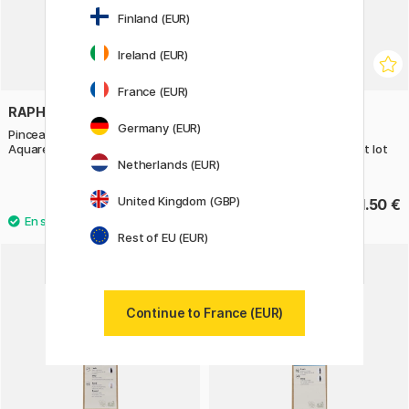
Finland (EUR)
Ireland (EUR)
France (EUR)
RAPHAËL
RAPHAËL
Germany (EUR)
Pinceaux synthétiques
Pinceaux synthétiques
Aquarelle Travel set lot de 2
Aquarelle Backgrounds Flat lot
de 2
Netherlands (EUR)
United Kingdom (GBP)
17.90 €
21.50 €
Rest of EU (EUR)
11%
Continue to France (EUR)