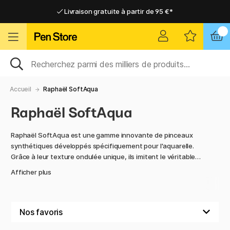
Livraison gratuite à partir de 95 €*
Livraison gratuite à partir de 95 €*
Livraison domicile ou point relais
Livraison domicile ou point relais
Accueil
Raphaël SoftAqua
Raphaël SoftAqua
Raphaël SoftAqua est une gamme innovante de pinceaux
synthétiques développés spécifiquement pour l'aquarelle.
Grâce à leur texture ondulée unique, ils imitent le véritable
poil de martre et permettent une absorption exceptionnelle
Afficher plus
de l'eau et de la couleur - en fait, jusqu'à deux fois plus que
les pinceaux synthétiques traditionnels. Il en résulte des
lavis doux et réguliers et une peinture fluide avec un
remplissage minimal.