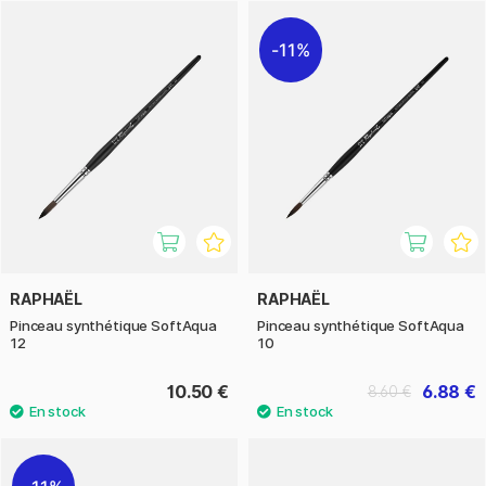
Les pinceaux sont souples mais stables, ce qui les rend
idéaux pour les grandes surfaces et les détails plus précis. Ils
11%
libèrent la couleur de manière uniforme et contrôlée, ce qui
permet à l'artiste de travailler de manière naturelle et fluide.
SoftAqua convient à tous les types de techniques
d'aquarelle et convient aussi bien aux débutants qu'aux
peintres plus expérimentés.
Si vous recherchez un pinceau de haute qualité,
respectueux des animaux et doté d'une capacité de
rétention d'eau exceptionnelle, Raphaël SoftAqua est le
choix qui s'impose. Un classique moderne de l'aquarelle.
RAPHAËL
RAPHAËL
Pinceau synthétique SoftAqua
Pinceau synthétique SoftAqua
12
10
10.50 €
6.88 €
8.60 €