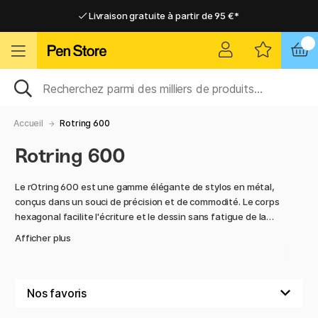
Livraison gratuite à partir de 95 €*
Livraison gratuite à partir de 95 €*
Livraison domicile ou point relais
Livraison domicile ou point relais
Accueil
Rotring 600
Rotring 600
Le rOtring 600 est une gamme élégante de stylos en métal,
conçus dans un souci de précision et de commodité. Le corps
hexagonal facilite l'écriture et le dessin sans fatigue de la
main et empêche le stylo de rouler sur la surface du bureau.
Afficher plus
Le grip métallique strié antidérapant garantit que le stylo
reste bien dans la main, évitant ainsi tout glissement inutile.