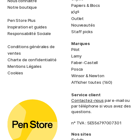
Nous connaître
Papiers & Blocs
Notre boutique
i
s
K
d
Outlet
Pen Store Plus
Nouveautés
Inspiration et guides
Staff picks
Responsabilité Sociale
Marques
Conditions générales de
Pilot
ventes
Lamy
Charte de confidentialité
Faber-Castell
Mentions Légales
Posca
Cookies
Winsor & Newton
Afficher toutes (160)
Service client
Contactez-nous
par e-mail ou
par téléphone si vous avez des
questions.
n° TVA : SE556797007301
Nos sites
Suède