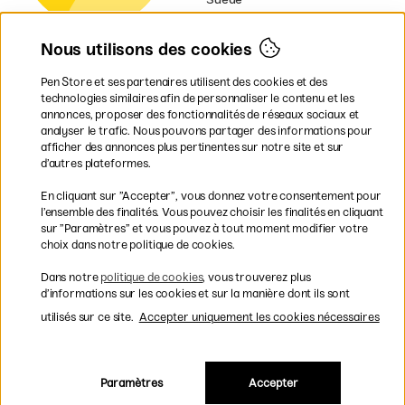
Norvège
Danemark
Nous utilisons des cookies
Finlande
Allemagne
Irlande
Pen Store et ses partenaires utilisent des cookies et des
Pays-Bas
technologies similaires afin de personnaliser le contenu et les
Royaume-Uni
annonces, proposer des fonctionnalités de réseaux sociaux et
UE
analyser le trafic. Nous pouvons partager des informations pour
afficher des annonces plus pertinentes sur notre site et sur
d’autres plateformes.
* Des
conditions de livraison
spécifiques s’appliquent aux produits
En cliquant sur ”Accepter”, vous donnez votre consentement pour
volumineux.
l’ensemble des finalités. Vous pouvez choisir les finalités en cliquant
sur ”Paramètres” et vous pouvez à tout moment modifier votre
Les modes de paiement
choix dans notre politique de cookies.
Dans notre
politique de cookies
, vous trouverez plus
d’informations sur les cookies et sur la manière dont ils sont
utilisés sur ce site.
Accepter uniquement les cookies nécessaires
Livraison rapide et gratuite à partir de 95 €
Paramètres
Accepter