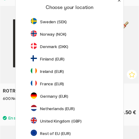
Choose your location
Sweden (SEK)
Norway (NOK)
Denmark (DKK)
Finland (EUR)
Ireland (EUR)
France (EUR)
ROTRING
ROTRING
Germany (EUR)
600 Notebook set
600 Stylo à bille Gold
Netherlands (EUR)
69 €
60.50 €
United Kingdom (GBP)
Rest of EU (EUR)