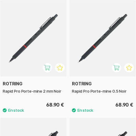
Le stylo-bille partage le même design robuste et la même
prise en main confortable, mais offre une écriture douce et
fluide. Avec sa grande durabilité, il est parfait pour les notes
et l’écriture quotidienne.
Que vous choisissiez le porte-mine ou le stylo-bille, vous
obtenez un outil élégant et durable qui allie parfaitement
fonction et design.
ROTRING
ROTRING
Rapid Pro Porte-mine 2 mm Noir
Rapid Pro Porte-mine 0.5 Noir
68.90 €
68.90 €