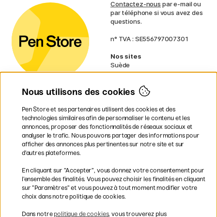
Contactez-nous
par e-mail ou
par téléphone si vous avez des
questions.
n° TVA : SE556797007301
Nos sites
Suède
Norvège
Danemark
Nous utilisons des cookies
Finlande
Allemagne
Irlande
Pen Store et ses partenaires utilisent des cookies et des
Pays-Bas
technologies similaires afin de personnaliser le contenu et les
Royaume-Uni
annonces, proposer des fonctionnalités de réseaux sociaux et
UE
analyser le trafic. Nous pouvons partager des informations pour
afficher des annonces plus pertinentes sur notre site et sur
d’autres plateformes.
* Des
conditions de livraison
spécifiques s’appliquent aux produits
En cliquant sur ”Accepter”, vous donnez votre consentement pour
volumineux.
l’ensemble des finalités. Vous pouvez choisir les finalités en cliquant
sur ”Paramètres” et vous pouvez à tout moment modifier votre
Les modes de paiement
choix dans notre politique de cookies.
Dans notre
politique de cookies
, vous trouverez plus