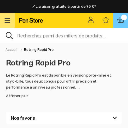
Livraison gratuite à partir de 95 €*
Livraison gratuite à partir de 95 €*
Livraison domicile ou point relais
Livraison domicile ou point relais
Accueil
Rotring Rapid Pro
Rotring Rapid Pro
Le Rotring Rapid Pro est disponible en version porte-mine et
stylo-bille, tous deux conçus pour offrir précision et
performance à un niveau professionnel.
Afficher plus
Le porte-mine, fabriqué en métal, dispose d’une zone de
prise rainurée pour un contrôle maximal et d’un mécanisme à
pression fluide. Avec plusieurs épaisseurs de mines au choix,
il est idéal pour les dessins techniques, les croquis détaillés
et l’écriture précise.