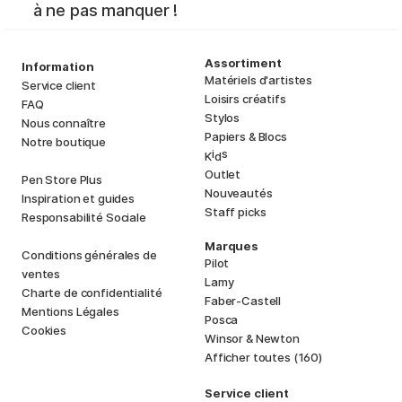
à ne pas manquer !
Assortiment
Information
Matériels d'artistes
Service client
Loisirs créatifs
FAQ
Stylos
Nous connaître
Papiers & Blocs
Notre boutique
i
s
K
d
Outlet
Pen Store Plus
Nouveautés
Inspiration et guides
Staff picks
Responsabilité Sociale
Marques
Conditions générales de
Pilot
ventes
Lamy
Charte de confidentialité
Faber-Castell
Mentions Légales
Posca
Cookies
Winsor & Newton
Afficher toutes (160)
Service client