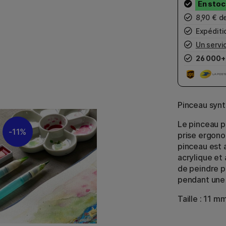
8,90 € d
Expéditio
Un servic
26 000+
Pinceau synt
Le pinceau pa
11%
prise ergono
pinceau est 
acrylique et
de peindre p
pendant une
Taille : 11 m