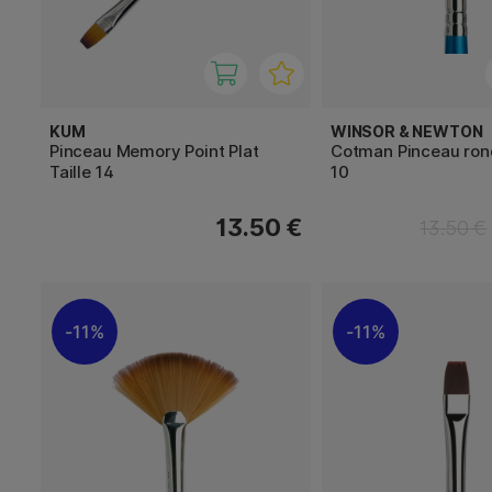
KUM
WINSOR & NEWTON
Pinceau Memory Point Plat
Cotman Pinceau rond
Taille 14
10
13.50 €
13.50 €
11%
11%