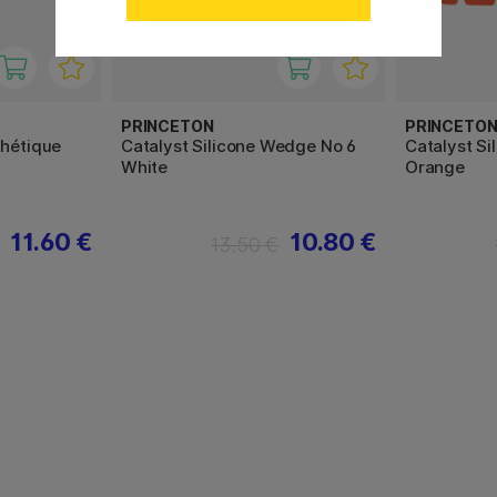
PRINCETON
PRINCETO
thétique
Catalyst Silicone Wedge No 6
Catalyst S
White
Orange
11.60 €
10.80 €
13.50 €