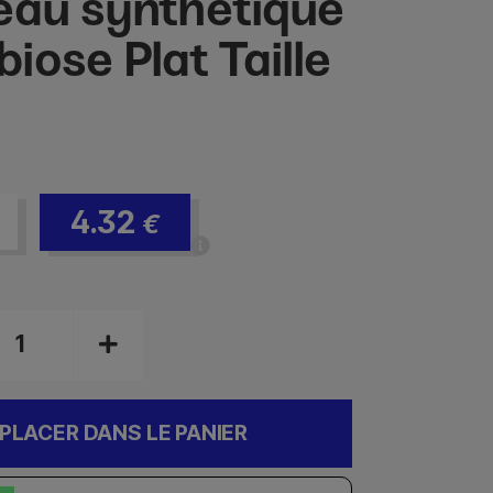
eau synthétique
iose Plat Taille
4.32
€
PLACER DANS LE PANIER