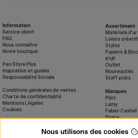
Information
Assortiment
Service client
Matériels d'ar
FAQ
Loisirs créatif
Nous connaître
Stylos
Notre boutique
Papiers & Blo
i
s
K
d
Pen Store Plus
Outlet
Inspiration et guides
Nouveautés
Responsabilité Sociale
Staff picks
Conditions générales de ventes
Marques
Charte de confidentialité
Pilot
Mentions Légales
Lamy
Cookies
Faber-Castell
Posca
Winsor & New
Afficher tout
Nous utilisons des cookies