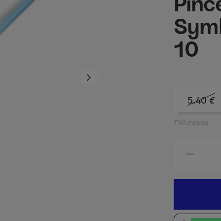
Pinc
Symb
10
5.40
€
TVA incluse