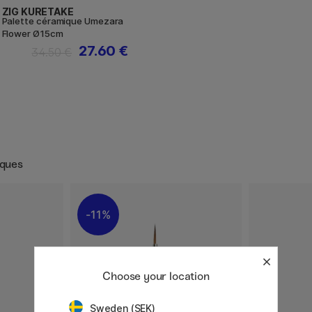
ZIG KURETAKE
Palette céramique Umezara
Flower Ø15cm
27.60 €
34.50 €
iques
11%
Choose your location
Sweden (SEK)