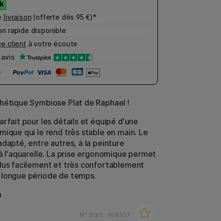
e
livraison
(offerte dès 95 €)*
n rapide disponible
e client
à votre écoute
avis
hétique Symbiose Plat de Raphael !
rfait pour les détails et équipé d'une
mique qui le rend très stable en main. Le
adapté, entre autres, à la peinture
 à l'aquarelle. La prise ergonomique permet
lus facilement et très confortablement
 longue période de temps.
m
N° d'art. :
108337