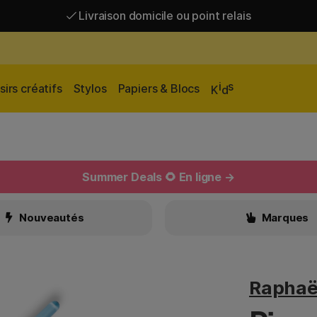
Livraison domicile ou point relais
Livraison gratuite à partir de 95 €*
Livraison domicile ou point relais
i
s
sirs créatifs
Stylos
Papiers & Blocs
K
d
Summer Deals 🌻 En ligne →
Nouveautés
Marques
Raphaë