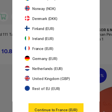
Norway (NOK)
Denmark (DKK)
Finland (EUR)
WINSOR & NEWTON
WINSOR &
 111 Taille
Cotman Pinceau 111 taille 00
Cotman Pin
Ireland (EUR)
Taille 1
France (EUR)
10.80 €
4.16 €
5.20 €
Germany (EUR)
Netherlands (EUR)
11%
11%
United Kingdom (GBP)
Rest of EU (EUR)
Continue to France (EUR)