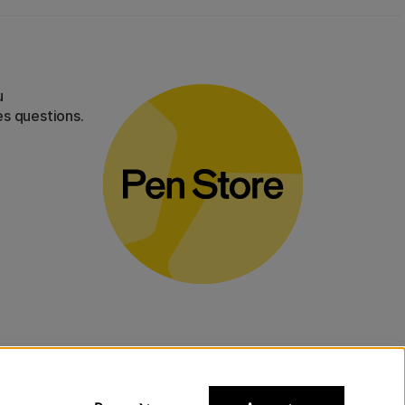
u
es questions.