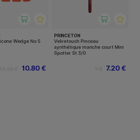
N
PRINCETON
ilicone Wedge No 5
Velvetouch Pinceau
synthétique manche court Mini
Spotter St 3/0
10.80 €
7.20 €
13.50 €
9 €