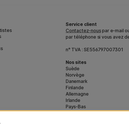
Service client
tistes
Contactez-nous
par e-mail o
s
par téléphone si vous avez d
cs
n° TVA : SE556797007301
Nos sites
Suède
Norvège
Danemark
Finlande
Allemagne
Irlande
Pays-Bas
Royaume-Uni
ton
UE
es (160)