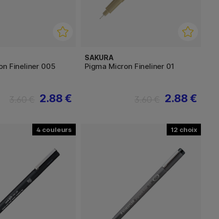
SAKURA
on Fineliner 005
Pigma Micron Fineliner 01
2.88 €
2.88 €
3.60 €
3.60 €
4
12