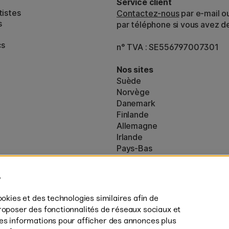
Service client
tistes
Contactez-nous
par e-mail o
s
par téléphone si vous avez d
cs
n° TVA : SE556797007301
Nos sites
Suède
Norvège
Danemark
Finlande
Allemagne
Irlande
Pays-Bas
Royaume-Uni
ton
UE
es (160)
* Des
conditions de livraison
spécif
ookies et des technologies similaires afin de
s’appliquent aux produits volumine
roposer des fonctionnalités de réseaux sociaux et
des informations pour afficher des annonces plus