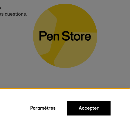
u
es questions.
Paramètres
Accepter
iques
ux.