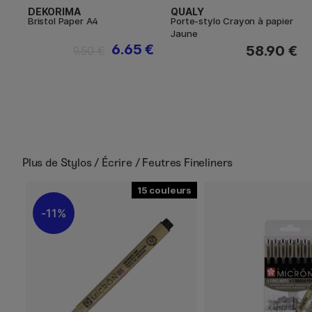
DEKORIMA
QUALY
Bristol Paper A4
Porte-stylo Crayon à papier
Jaune
6.65 €
58.90 €
9.50 €
Plus de
Stylos / Écrire / Feutres Fineliners
15
11%