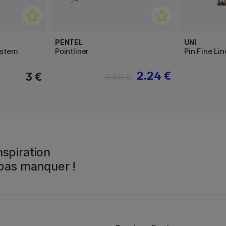
PENTEL
UNI
ystem
Pointliner
Pin Fine Li
2.24 €
3 €
2.80 €
spiration
 pas manquer !