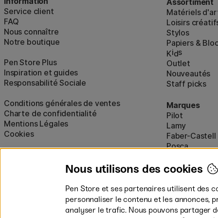
Information
Assortiment
Service client
Matériels d'ar
FAQ
Loisirs créatif
Nous connaître
Stylos
Notre boutique
Papiers & Blo
i
s
K
d
Pen Store Plus
Outlet
Inspiration et guides
Nouveautés
Responsabilité Sociale
Staff picks
Conditions générales de ventes
Marques
Charte de confidentialité
Pilot
Mentions Légales
Lamy
Cookies
Faber-Castell
Posca
Winsor & New
Afficher tout
Nous utilisons des cookies
Pen Store et ses partenaires utilisent des c
personnaliser le contenu et les annonces, p
analyser le trafic. Nous pouvons partager 