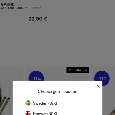
GMUND
Off-The-Grid 7,5 - Forest
22.50 €
2
11%
11%
Choose your location
Sweden (SEK)
Norway (NOK)