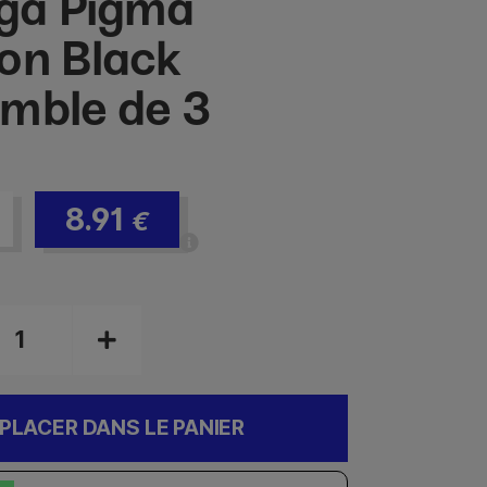
ga Pigma
on Black
mble de 3
8.91
€
PLACER DANS LE PANIER