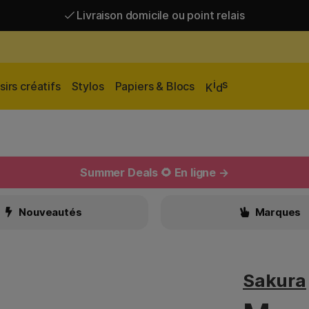
Livraison domicile ou point relais
Livraison gratuite à partir de 95 €*
Livraison domicile ou point relais
i
s
sirs créatifs
Stylos
Papiers & Blocs
K
d
Summer Deals 🌻 En ligne →
Nouveautés
Marques
Sakura