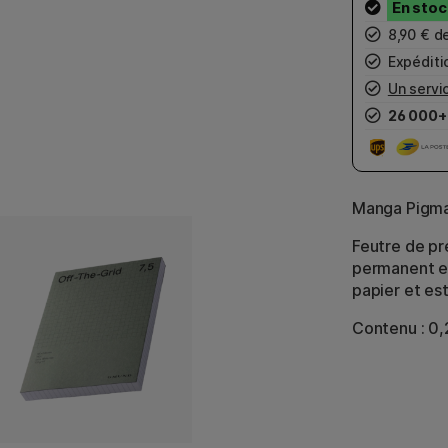
8,90 € d
Expéditio
Un servic
26 000+
Manga Pigma
Feutre de pr
permanent et
papier et est
Contenu : 0