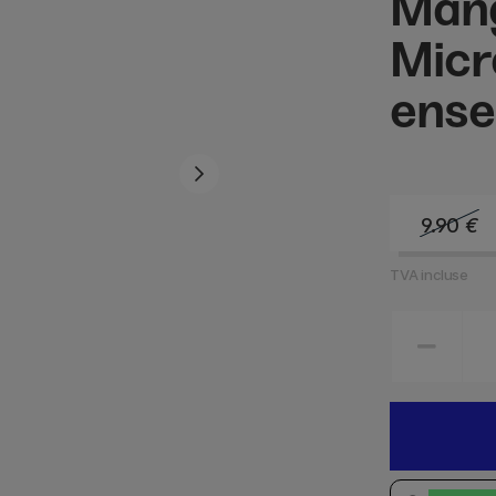
Man
Micr
ense
9.90
€
TVA incluse