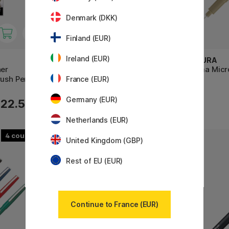
Denmark (DKK)
Finland (EUR)
Ireland (EUR)
SAKURA
SAKURA
ner
Pigma Micron Fineliner 003
Pigma Micr
rush Pen
France (EUR)
Germany (EUR)
2.88 €
22.50 €
3.60 €
Netherlands (EUR)
4
13
United Kingdom (GBP)
11%
Rest of EU (EUR)
Continue to France (EUR)