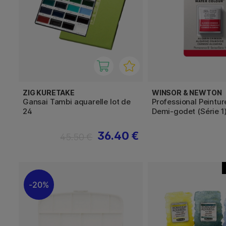
ZIG KURETAKE
WINSOR & NEWTON
Gansai Tambi aquarelle lot de
Professional Peintur
24
Demi-godet (Série 1
36.40 €
45.50 €
20%