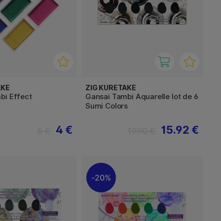
AKE
ZIG KURETAKE
bi Effect
Gansai Tambi Aquarelle lot de 6
Sumi Colors
4 €
15.92 €
5 €
19.90 €
20%