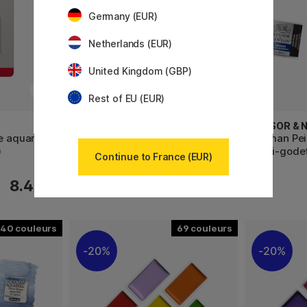
Germany (EUR)
Netherlands (EUR)
United Kingdom (GBP)
Rest of EU (EUR)
WINSOR & NEWTON
WINSOR &
e aquarelle
Professional Peinture aquarelle
Cotman Pei
)
Demi-godet (Série 4)
Demi-gode
Continue to France (EUR)
9.04 €
8.40 €
11.30 €
40
69
20%
20%