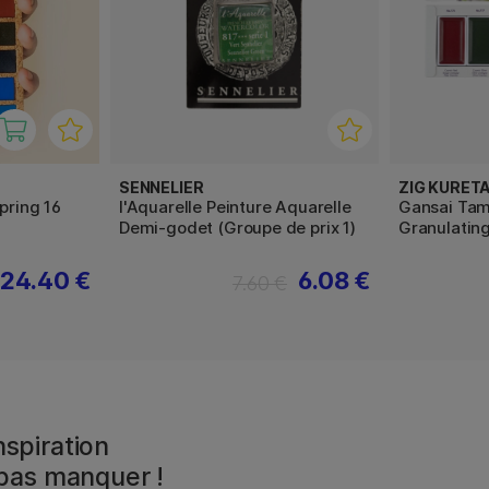
SENNELIER
ZIG KURET
pring 16
l'Aquarelle Peinture Aquarelle
Gansai Tamb
Demi-godet (Groupe de prix 1)
Granulating
24.40 €
6.08 €
7.60 €
spiration
 pas manquer !