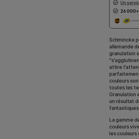
Un servic
26 000+
Schmincke pr
allemande de 
granulation s
"s'agglutine
attire l'atte
parfaitement
couleurs son
toutes les te
Granulation 
un résultat d
fantastiques,
La gamme d
couleurs viv
les couleurs 