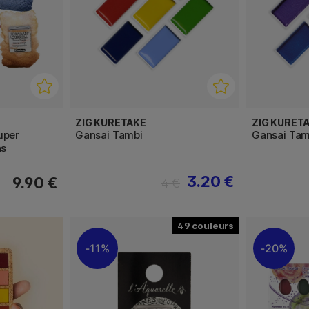
ZIG KURETAKE
ZIG KURET
uper
Gansai Tambi
Gansai Tam
ns
3.20 €
9.90 €
4 €
49
11%
20%