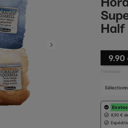
Hora
Supe
Half
9.90
TVA incluse
Sélectionn
8,90 € d
Expéditio