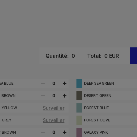
Quantité:
0
Total:
0
EUR
0
EA BLUE
DEEP SEA GREEN
0
T BROWN
DESERT GREEN
Surveiller
T YELLOW
FOREST BLUE
Surveiller
T GREY
FOREST OLIVE
0
Y BROWN
GALAXY PINK