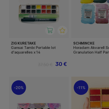
ZIG KURETAKE
SCHMINCKE
Gansai Tambi Portable lot
Horadam Akvarell S
d'aquarelles x 14
Granulation Half Pa
30 €
37.50 €
20%
11%