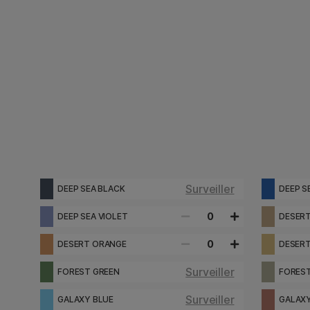
Surveiller
DEEP SEA BLACK
DEEP S
0
DEEP SEA VIOLET
DESER
0
DESERT ORANGE
DESER
Surveiller
FOREST GREEN
FORES
Surveiller
GALAXY BLUE
GALAX