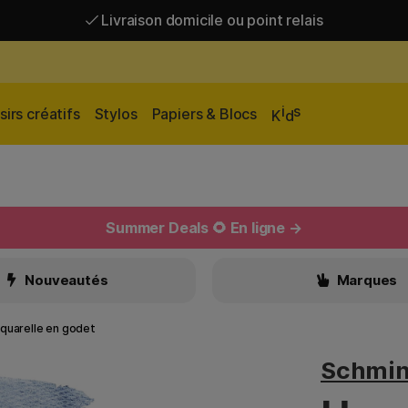
Livraison domicile ou point relais
Livraison gratuite à partir de 95 €*
Livraison domicile ou point relais
i
s
sirs créatifs
Stylos
Papiers & Blocs
K
d
Summer Deals 🌻 En ligne →
Nouveautés
Marques
quarelle en godet
Schmi