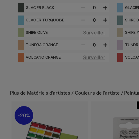
0
GLACIER BLACK
GLACIE
0
GLACIER TURQUOISE
SHIRE 
Surveiller
SHIRE OLIVE
SHIRE 
0
TUNDRA ORANGE
TUNDRA
Surveiller
VOLCANO ORANGE
VOLCA
Plus de
Matériels d'artistes / Couleurs de l'artiste / Peint
20%