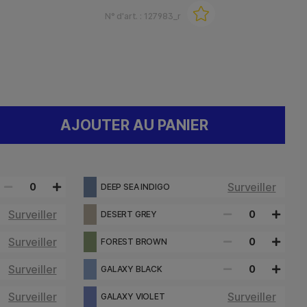
N° d'art. :
127983_r
AJOUTER AU PANIER
Surveiller
0
DEEP SEA INDIGO
Surveiller
0
DESERT GREY
Surveiller
0
FOREST BROWN
Surveiller
0
GALAXY BLACK
Surveiller
Surveiller
GALAXY VIOLET