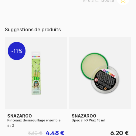
N° d'art. :
130045
Suggestions de produits
11%
SNAZAROO
SNAZAROO
Pinceaux de maquillage ensemble
Special FX Wax 18 ml
de 3
4.48 €
6.20 €
5.60 €