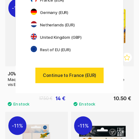
11%
Germany (EUR)
Netherlands (EUR)
United Kingdom (GBP)
Rest of EU (EUR)
JOVI
JOVI
Continue to France (EUR)
Maquillage de fête Craies à
Crayons de couleur pour le
vis Ensemble de 6 (4 ans+)
visage Lot de 10
14 €
10.50 €
17.50 €
11%
11%