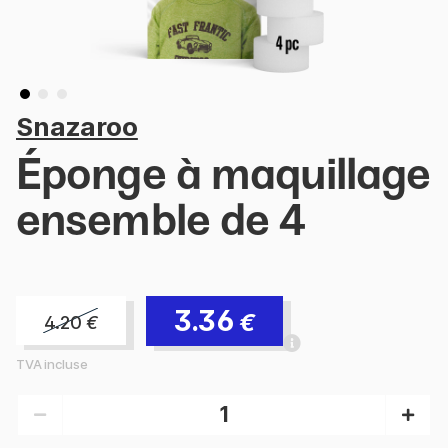
Snazaroo
Éponge à maquillage
ensemble de 4
3.36
€
4.20
€
TVA incluse