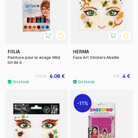
FOLIA
HERMA
Peinture pour le visage Wild
Face Art Stickers Abeille
lot de 6
6.08 €
4 €
7.60 €
5 €
11%