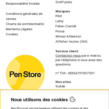
Staff picks
Responsabilité Sociale
Marques
Conditions générales de
Pilot
ventes
Lamy
Charte de confidentialité
Faber-Castell
Mentions Légales
Posca
Cookies
Winsor & Newton
Afficher toutes (160)
Service client
Contactez-nous
par e-mail ou
par téléphone si vous avez des
questions.
n° TVA : SE556797007301
Nos sites
Suède
Norvège
Danemark
Nous utilisons des cookies
Finlande
Allemagne
Irlande
Pen Store et ses partenaires utilisent des cookies et des