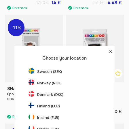
14 €
4.48 €
17.50 €
5.60 €
11%
Choose your location
Sweden (SEK)
Norway (NOK)
SNAZAROO
SNAZAROO
Éponge à maquillage
Grossière Éponge à
Denmark (DKK)
ensemble de 4
maquillage ensemble de 2
Finland (EUR)
3.36 €
3.20 €
4.20 €
Ireland (EUR)
France (EUR)