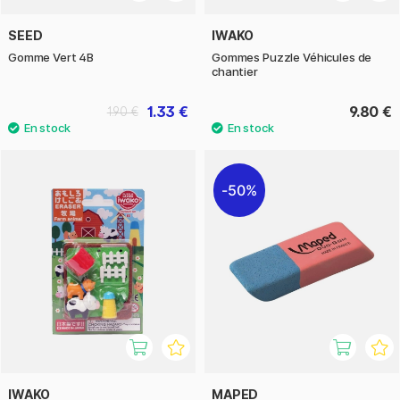
SEED
IWAKO
Gomme Vert 4B
Gommes Puzzle Véhicules de
chantier
1.33 €
9.80 €
1.90 €
50%
IWAKO
MAPED