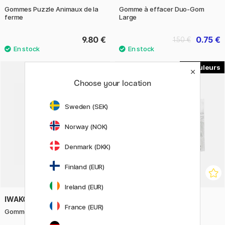
Gommes Puzzle Animaux de la
Gomme à effacer Duo-Gom
ferme
Large
9.80 €
0.75 €
1.50 €
3
Choose your location
Sweden (SEK)
Norway (NOK)
Denmark (DKK)
Finland (EUR)
Ireland (EUR)
IWAKO
SEED
France (EUR)
Gommes Puzzle Trafic
Radar Twist Refill 2 pièces