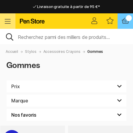
Livraison gratuite à partir de 95 €*
Livraison gratuite à partir de 95 €*
Livraison domicile ou point relais
Livraison domicile ou point relais
Accueil
Stylos
Accessoires Crayons
Gommes
Gommes
Prix
Marque