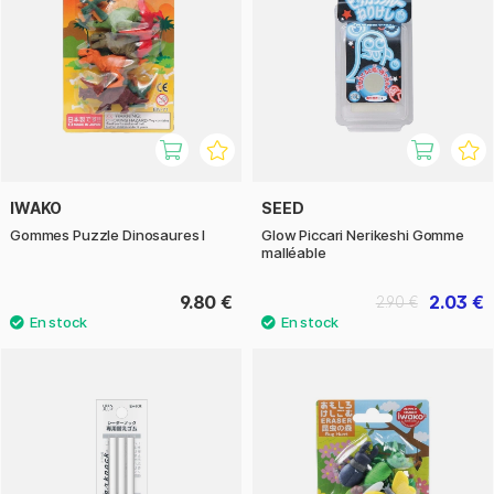
IWAKO
SEED
Gommes Puzzle Dinosaures I
Glow Piccari Nerikeshi Gomme
malléable
9.80 €
2.03 €
2.90 €