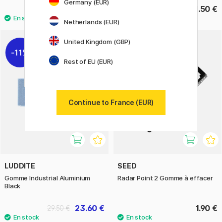
Germany (EUR)
9.80 €
1.50 €
Netherlands (EUR)
United Kingdom (GBP)
11%
Rest of EU (EUR)
Continue to France (EUR)
LUDDITE
SEED
Gomme Industrial Aluminium
Radar Point 2 Gomme à effacer
Black
23.60 €
1.90 €
29.50 €