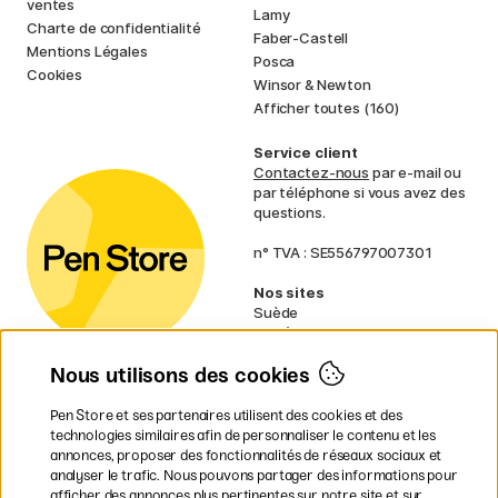
ventes
Lamy
Charte de confidentialité
Faber-Castell
Mentions Légales
Posca
Cookies
Winsor & Newton
Afficher toutes (160)
Service client
Contactez-nous
par e-mail ou
par téléphone si vous avez des
questions.
n° TVA : SE556797007301
Nos sites
Suède
Norvège
Danemark
Nous utilisons des cookies
Finlande
Allemagne
Irlande
Pen Store et ses partenaires utilisent des cookies et des
Pays-Bas
technologies similaires afin de personnaliser le contenu et les
Royaume-Uni
annonces, proposer des fonctionnalités de réseaux sociaux et
UE
analyser le trafic. Nous pouvons partager des informations pour
afficher des annonces plus pertinentes sur notre site et sur