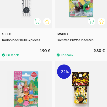
SEED
IWAKO
Radarknock Refill 3 pièces
Gommes Puzzle Insectes
1.90 €
9.80 €
22%