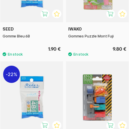
SEED
IWAKO
Gomme Bleu 6B
Gommes Puzzle Mont Fuji
1.90 €
9.80 €
22%