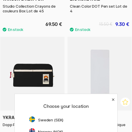
Studio Collection Crayons de
Clean Color DOT Pen set Lot de
couleurs Box Lot de 45
4
69.50 €
9.30 €
15.50 €
Choose your location
YKRA
NOBO
Sweden (SEK)
Dopp Pack Le noir
Mini tableau blanc magnétique
14x36 cm blanc
Norway (NOK)