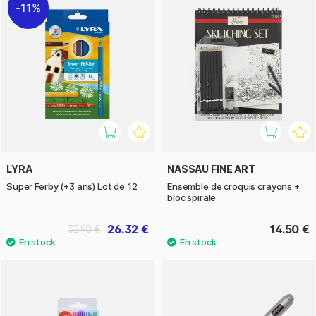
11%
LYRA
NASSAU FINE ART
Super Ferby (+3 ans) Lot de 12
Ensemble de croquis crayons +
bloc spirale
26.32 €
14.50 €
32.90 €