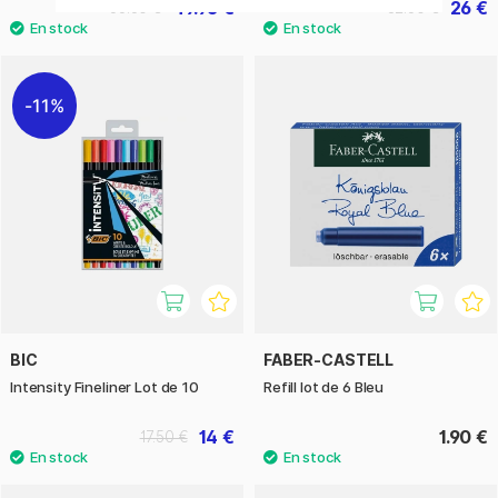
49.95 €
26 €
55.50 €
32.50 €
11%
BIC
FABER-CASTELL
Intensity Fineliner Lot de 10
Refill lot de 6 Bleu
14 €
1.90 €
17.50 €