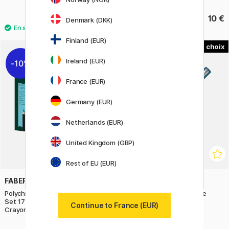
69 €
10 €
Denmark (DKK)
Finland (EUR)
1
Ireland (EUR)
10%
11%
France (EUR)
Germany (EUR)
Netherlands (EUR)
United Kingdom (GBP)
Rest of EU (EUR)
FABER-CASTELL
PARKER
Polychromos & Pitt Graphite Mat
Vector XL Teal Stylo-plume
Set 17 Crayons de couleur + 4
Continue to France (EUR)
Crayons graphite