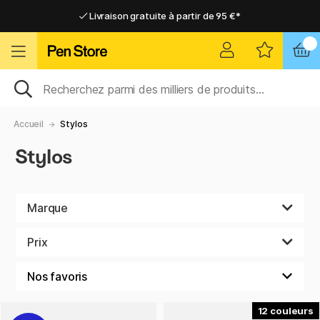
Livraison gratuite à partir de 95 €*
Livraison gratuite à partir de 95 €*
Livraison domicile ou point relais
Livraison domicile ou point relais
Accueil
Stylos
Stylos
Marque
Prix
12