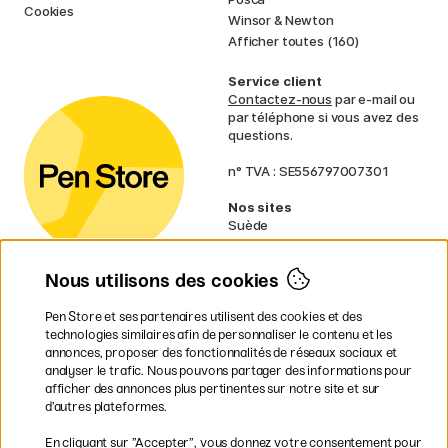
Cookies
Winsor & Newton
Afficher toutes (160)
Service client
Contactez-nous
par e-mail ou
par téléphone si vous avez des
questions.
n° TVA : SE556797007301
Nos sites
Suède
Norvège
Danemark
Nous utilisons des cookies
Finlande
Allemagne
Irlande
Pen Store et ses partenaires utilisent des cookies et des
Pays-Bas
technologies similaires afin de personnaliser le contenu et les
Royaume-Uni
annonces, proposer des fonctionnalités de réseaux sociaux et
UE
analyser le trafic. Nous pouvons partager des informations pour
afficher des annonces plus pertinentes sur notre site et sur
d’autres plateformes.
* Des
conditions de livraison
spécifiques s’appliquent aux produits
En cliquant sur ”Accepter”, vous donnez votre consentement pour
volumineux.