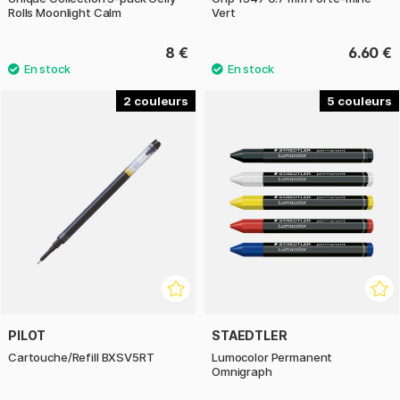
Rolls Moonlight Calm
Vert
8 €
6.60 €
2
5
PILOT
STAEDTLER
Cartouche/Refill BXSV5RT
Lumocolor Permanent
Omnigraph