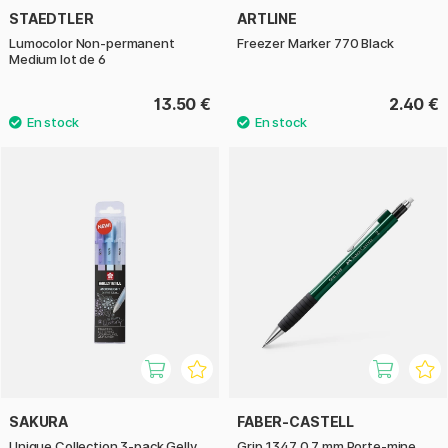
STAEDTLER
ARTLINE
Lumocolor Non-permanent
Freezer Marker 770 Black
Medium lot de 6
13.50 €
2.40 €
SAKURA
FABER-CASTELL
Unique Collection 3-pack Gelly
Grip 1347 0.7 mm Porte-mine