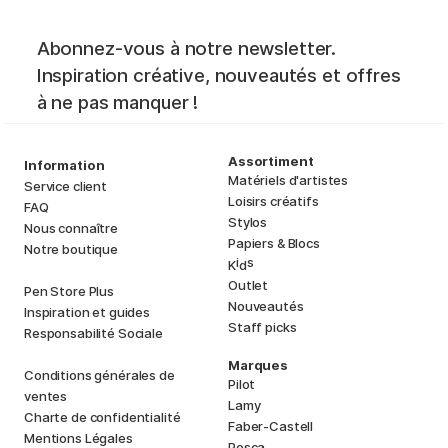
Abonnez-vous à notre newsletter.
Inspiration créative, nouveautés et offres
à ne pas manquer !
Assortiment
Information
Matériels d'artistes
Service client
Loisirs créatifs
FAQ
Stylos
Nous connaître
Papiers & Blocs
Notre boutique
i
s
K
d
Outlet
Pen Store Plus
Nouveautés
Inspiration et guides
Staff picks
Responsabilité Sociale
Marques
Conditions générales de
Pilot
ventes
Lamy
Charte de confidentialité
Faber-Castell
Mentions Légales
Posca