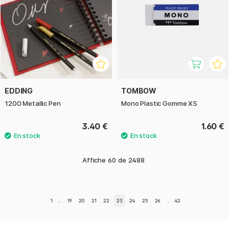
EDDING
TOMBOW
1200 Metallic Pen
Mono Plastic Gomme XS
3.40 €
1.60 €
Affiche
60
de
2488
1
..
19
20
21
22
23
24
25
26
..
42