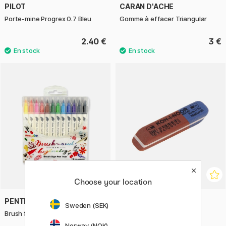
PILOT
CARAN D'ACHE
Porte-mine Progrex 0.7 Bleu
Gomme à effacer Triangular
2.40 €
3 €
Choose your location
PENTEL
KOH-I-NOOR
Sweden (SEK)
Brush Sign Pen Twin 12 Pièce
Gomme Natural Rubber
Norway (NOK)