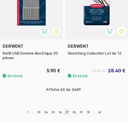
DERWENT
DERWENT
Refill USB Gomme électrique 30
Sketching Collection Lot de 12
pièces
5.90 €
28.40 €
35.50 €
Affiche
60
de
2489
1
..
23
24
25
26
27
28
29
30
..
42