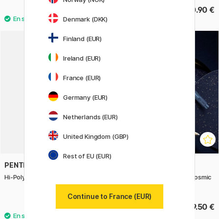
56.50 €
0.90 €
Denmark (DKK)
6
Finland (EUR)
Ireland (EUR)
France (EUR)
Germany (EUR)
Netherlands (EUR)
United Kingdom (GBP)
Rest of EU (EUR)
PENTEL
CARAN D'ACHE
Hi-Polymer Mine 0,7 Lot de 12
Stylo à bille 849 Original Cosmic
Gold
Continue to France (EUR)
2.40 €
69.50 €