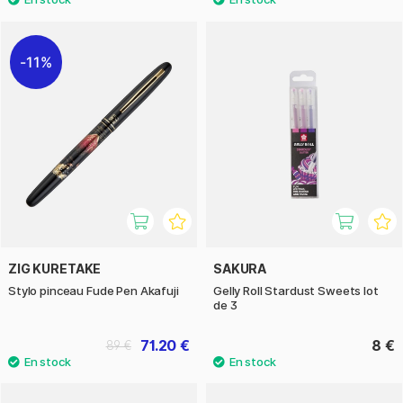
11%
ZIG KURETAKE
SAKURA
Stylo pinceau Fude Pen Akafuji
Gelly Roll Stardust Sweets lot
de 3
71.20 €
8 €
89 €