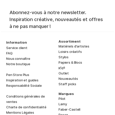
Abonnez-vous à notre newsletter.
Inspiration créative, nouveautés et offres
à ne pas manquer !
Assortiment
Information
Matériels d'artistes
Service client
Loisirs créatifs
FAQ
Stylos
Nous connaître
Papiers & Blocs
Notre boutique
i
s
K
d
Outlet
Pen Store Plus
Nouveautés
Inspiration et guides
Staff picks
Responsabilité Sociale
Marques
Conditions générales de
Pilot
ventes
Lamy
Charte de confidentialité
Faber-Castell
Mentions Légales
Posca