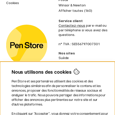
Cookies
Winsor & Newton
Afficher toutes (160)
Service client
Contactez-nous
par e-mail ou
par téléphone si vous avez des
questions.
n° TVA : SE556797007301
Nos sites
Suède
Norvège
Danemark
Nous utilisons des cookies
Finlande
Allemagne
Irlande
Pen Store et ses partenaires utilisent des cookies et des
Pays-Bas
technologies similaires afin de personnaliser le contenu et les
Royaume-Uni
annonces, proposer des fonctionnalités de réseaux sociaux et
UE
analyser le trafic. Nous pouvons partager des informations pour
afficher des annonces plus pertinentes sur notre site et sur
d’autres plateformes.
* Des
conditions de livraison
spécifiques s’appliquent aux produits
En cliquant sur ”Accepter”, vous donnez votre consentement pour
volumineux.