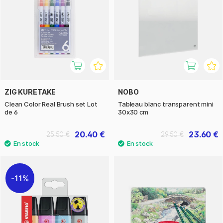
ZIG KURETAKE
NOBO
Clean Color Real Brush set Lot
Tableau blanc transparent mini
de 6
30x30 cm
20.40 €
23.60 €
25.50 €
29.50 €
11%