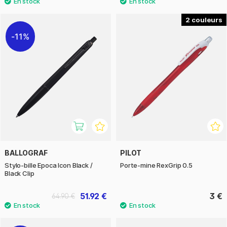
2
11%
BALLOGRAF
PILOT
Stylo-bille Epoca Icon Black /
Porte-mine RexGrip 0.5
Black Clip
51.92 €
3 €
64.90 €