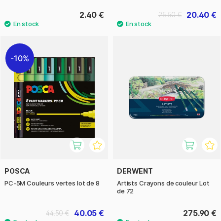
2.40 €
20.40 €
25.50 €
10%
POSCA
DERWENT
PC-5M Couleurs vertes lot de 8
Artists Crayons de couleur Lot
de 72
40.05 €
275.90 €
44.50 €