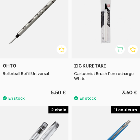
OHTO
ZIG KURETAKE
Rollerball Refill Universal
Cartoonist Brush Pen recharge
White
5.50 €
3.60 €
2
11