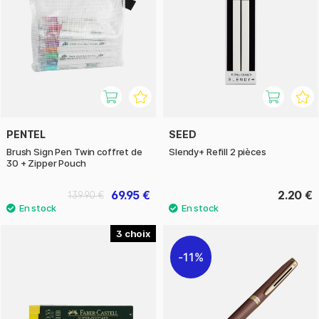
PENTEL
SEED
Brush Sign Pen Twin coffret de
Slendy+ Refill 2 pièces
30 + Zipper Pouch
69.95 €
2.20 €
139.90 €
3
11%