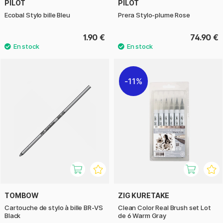
PILOT
PILOT
Ecobal Stylo bille Bleu
Prera Stylo-plume Rose
1.90 €
74.90 €
11%
TOMBOW
ZIG KURETAKE
Cartouche de stylo à bille BR-VS
Clean Color Real Brush set Lot
Black
de 6 Warm Gray