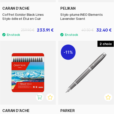
CARAN D'ACHE
PELIKAN
Coffret Ecridor Black Lines
Stylo-plume INEO Elements
Stylo-bille et Étui en Cuir
Lavender Scent
233.91 €
32.40 €
259.90 €
40.50 €
2
11%
CARAN D'ACHE
PARKER