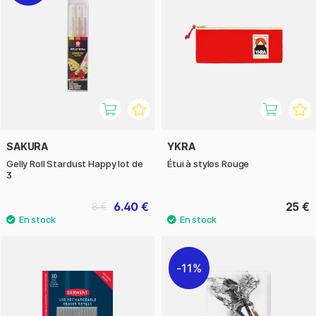
SAKURA
YKRA
Gelly Roll Stardust Happy lot de
Étui à stylos Rouge
3
6.40 €
25 €
8 €
11%