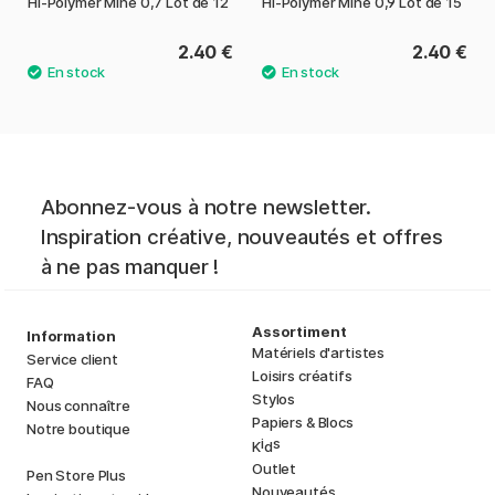
Hi-Polymer Mine 0,7 Lot de 12
Hi-Polymer Mine 0,9 Lot de 15
2.40 €
2.40 €
Abonnez-vous à notre newsletter.
Inspiration créative, nouveautés et offres
à ne pas manquer !
Assortiment
Information
Matériels d'artistes
Service client
Loisirs créatifs
FAQ
Stylos
Nous connaître
Papiers & Blocs
Notre boutique
i
s
K
d
Outlet
Pen Store Plus
Nouveautés