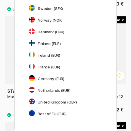
8.40 €
8.90 €
Sweden (SEK)
7
2
Norway (NOK)
Denmark (DKK)
Finland (EUR)
Ireland (EUR)
France (EUR)
Germany (EUR)
Netherlands (EUR)
STAEDTLER
STAEDTLER
Mars Micro mines 0,5 lot de 12
Mars Micro mines 0,9 lot de 12
United Kingdom (GBP)
1.60 €
2 €
Rest of EU (EUR)
6