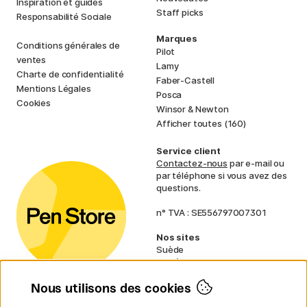
Inspiration et guides
Staff picks
Responsabilité Sociale
Marques
Conditions générales de
Pilot
ventes
Lamy
Charte de confidentialité
Faber-Castell
Mentions Légales
Posca
Cookies
Winsor & Newton
Afficher toutes (160)
Service client
Contactez-nous
par e-mail ou
par téléphone si vous avez des
questions.
n° TVA : SE556797007301
Nos sites
Suède
Norvège
Danemark
Nous utilisons des cookies
Finlande
Allemagne