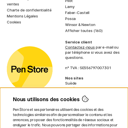
Pilot
ventes
Lamy
Charte de confidentialité
Faber-Castell
Mentions Légales
Posca
Cookies
Winsor & Newton
Afficher toutes (160)
Service client
Contactez-nous
par e-mail ou
par téléphone si vous avez des
questions.
n° TVA : SE556797007301
Nos sites
Suède
Norvège
Danemark
Nous utilisons des cookies
Finlande
Allemagne
Irlande
Pen Store et ses partenaires utilisent des cookies et des
Pays-Bas
technologies similaires afin de personnaliser le contenu et les
Royaume-Uni
annonces, proposer des fonctionnalités de réseaux sociaux et
UE
analyser le trafic. Nous pouvons partager des informations pour