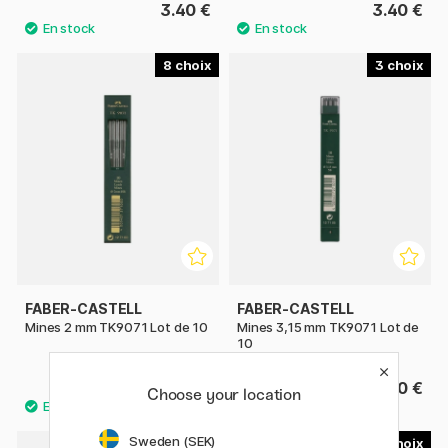
3.40 €
3.40 €
8
3
FABER-CASTELL
FABER-CASTELL
Mines 2 mm TK9071 Lot de 10
Mines 3,15 mm TK9071 Lot de
10
8.40 €
8.90 €
Choose your location
Sweden (SEK)
7
2