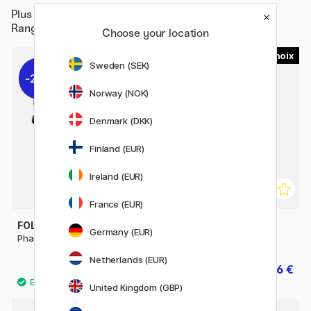
Plus de
Matériels d'artistes / Accessoires d'artistes /
Rangement
Choose your location
2
5
Sweden (SEK)
20%
20%
Norway (NOK)
Denmark (DKK)
Finland (EUR)
Ireland (EUR)
France (EUR)
FOLDERSYS
FOLDERSYS
Germany (EUR)
Phat-Bag Mesh A6
Poche zippée Mesh A4
Netherlands (EUR)
2.80 €
6 €
3.50 €
7.50 €
United Kingdom (GBP)