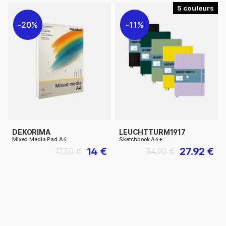
5
20%
11%
DEKORIMA
LEUCHTTURM1917
Mixed Media Pad A4
Sketchbook A4+
14 €
27.92 €
17.50 €
34.90 €