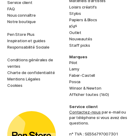
Matériels d'artistes
Service client
Loisirs créatifs
FAQ
Stylos
Nous connaître
Papiers & Blocs
Notre boutique
i
s
K
d
Outlet
Pen Store Plus
Nouveautés
Inspiration et guides
Staff picks
Responsabilité Sociale
Marques
Conditions générales de
Pilot
ventes
Lamy
Charte de confidentialité
Faber-Castell
Mentions Légales
Posca
Cookies
Winsor & Newton
Afficher toutes (160)
Service client
Contactez-nous
par e-mail ou
par téléphone si vous avez des
questions.
n° TVA : SE556797007301