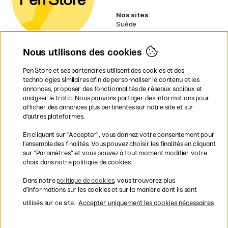
Nos sites
Suède
Norvège
Danemark
Nous utilisons des cookies
Finlande
Allemagne
Irlande
Pen Store et ses partenaires utilisent des cookies et des
Pays-Bas
technologies similaires afin de personnaliser le contenu et les
Royaume-Uni
annonces, proposer des fonctionnalités de réseaux sociaux et
UE
analyser le trafic. Nous pouvons partager des informations pour
afficher des annonces plus pertinentes sur notre site et sur
d’autres plateformes.
* Des
conditions de livraison
spécifiques s’appliquent aux produits
En cliquant sur ”Accepter”, vous donnez votre consentement pour
volumineux.
l’ensemble des finalités. Vous pouvez choisir les finalités en cliquant
sur ”Paramètres” et vous pouvez à tout moment modifier votre
Les modes de paiement
choix dans notre politique de cookies.
Dans notre
politique de cookies
, vous trouverez plus
d’informations sur les cookies et sur la manière dont ils sont
utilisés sur ce site.
Accepter uniquement les cookies nécessaires
Livraison rapide et gratuite à partir de 95 €