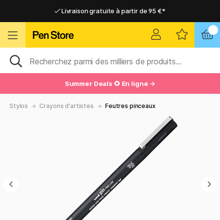
Livraison gratuite à partir de 95 €*
Livraison gratuite à partir de 95 €*
Livraison domicile ou point relais
Livraison domicile ou point relais
Summer Deals 🌻 En ligne →
Stylos
Crayons d'artistes
Feutres pinceaux