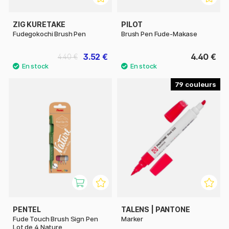
ZIG KURETAKE
PILOT
Fudegokochi Brush Pen
Brush Pen Fude-Makase
3.52 €
4.40 €
4.40 €
79
PENTEL
TALENS | PANTONE
Fude Touch Brush Sign Pen
Marker
Lot de 4 Nature