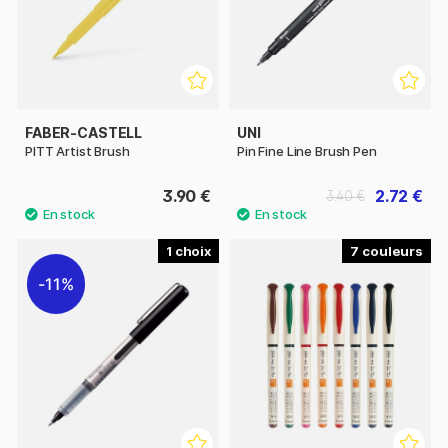
FABER-CASTELL
UNI
PITT Artist Brush
Pin Fine Line Brush Pen
3.90 €
2.72 €
3.40 €
1
7
11%