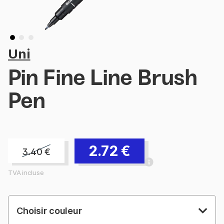
Uni
Pin Fine Line Brush
Pen
2.72
€
3.40
€
TVA incluse
Choisir couleur