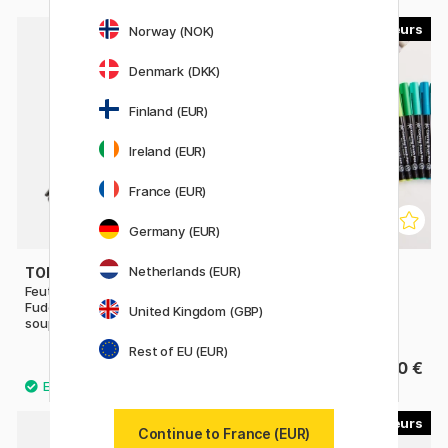
49
Norway (NOK)
Denmark (DKK)
Finland (EUR)
Ireland (EUR)
France (EUR)
Germany (EUR)
Netherlands (EUR)
TOMBOW
SAKURA
Feutre de calligraphie
Koi Coloring Brush Pen à
Fudenosuke Pointe pinceau
l'unité
United Kingdom (GBP)
souple
Rest of EU (EUR)
3.60 €
3.40 €
18
30
Continue to France (EUR)