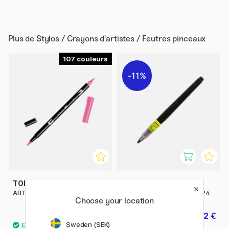
Plus de
Stylos / Crayons d'artistes / Feutres pinceaux
107
11%
TOMBOW
ZIG KURETAKE
ABT Dual Brush Pen
Cartoonist Brush Pen No. 24
Choose your location
4.60 €
9.52 €
11.90 €
Sweden (SEK)