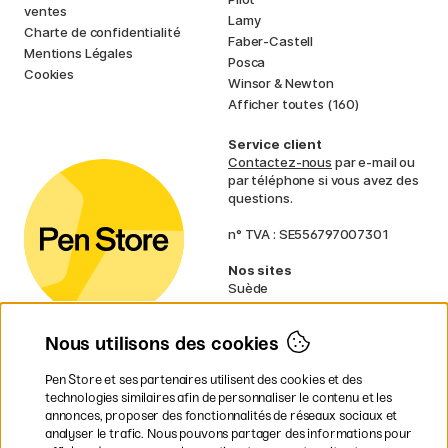
ventes
Lamy
Charte de confidentialité
Faber-Castell
Mentions Légales
Posca
Cookies
Winsor & Newton
Afficher toutes (160)
Service client
Contactez-nous
par e-mail ou
par téléphone si vous avez des
questions.
n° TVA : SE556797007301
Nos sites
Suède
Norvège
Danemark
Nous utilisons des cookies
Finlande
Allemagne
Irlande
Pen Store et ses partenaires utilisent des cookies et des
Pays-Bas
technologies similaires afin de personnaliser le contenu et les
Royaume-Uni
annonces, proposer des fonctionnalités de réseaux sociaux et
UE
analyser le trafic. Nous pouvons partager des informations pour