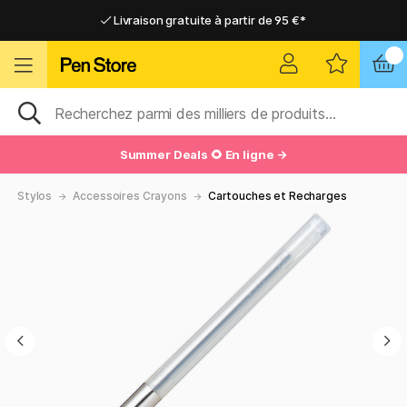
Livraison gratuite à partir de 95 €*
Livraison gratuite à partir de 95 €*
Livraison domicile ou point relais
Livraison domicile ou point relais
Summer Deals 🌻 En ligne →
Stylos
Accessoires Crayons
Cartouches et Recharges