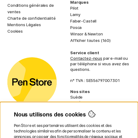
Marques
Conditions générales de
Pilot
ventes
Lamy
Charte de confidentialité
Faber-Castell
Mentions Légales
Posca
Cookies
Winsor & Newton
Afficher toutes (160)
Service client
Contactez-nous
par e-mail ou
par téléphone si vous avez des
questions.
n° TVA : SE556797007301
Nos sites
Suède
Norvège
Danemark
Nous utilisons des cookies
Finlande
Allemagne
Irlande
Pen Store et ses partenaires utilisent des cookies et des
Pays-Bas
technologies similaires afin de personnaliser le contenu et les
Royaume-Uni
annonces, proposer des fonctionnalités de réseaux sociaux et