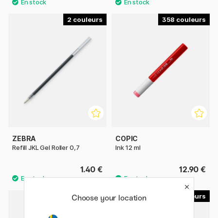
2
358
ZEBRA
COPIC
Refill JKL Gel Roller 0,7
Ink 12 ml
1.40 €
12.90 €
6
Choose your location