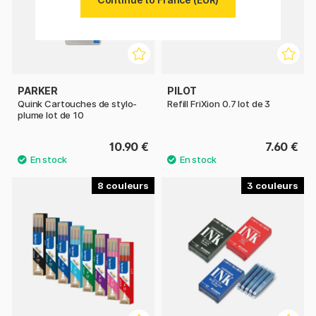
PARKER
PILOT
Quink Cartouches de stylo-
Refill FriXion 0.7 lot de 3
plume lot de 10
10.90 €
7.60 €
8
3