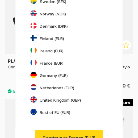
Sweden (SEK)
Norway (NOK)
Denmark (DKK)
Finland (EUR)
Ireland (EUR)
PLATINUM
PARKER
France (EUR)
Converter
QuinkFlow Cartouche de stylo
à bille
Germany (EUR)
8.90 €
8.60 €
Netherlands (EUR)
United Kingdom (GBP)
2
14
Rest of EU (EUR)
Continue to France (EUR)